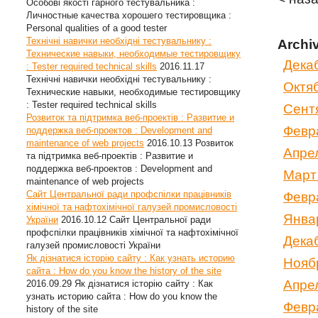
Особові якості гарного тестувальника :
Личностные качества хорошего тестировщика :
Personal qualities of a good tester
Технічні навички необхідні тестувальнику :
Archi
Технические навыки, необходимые тестировщику
Дека
: Tester required technical skills
2016.11.17
Технічні навички необхідні тестувальнику :
Октя
Технические навыки, необходимые тестировщику
: Tester required technical skills
Сент
Розвиток та підтримка веб-проектів : Развитие и
Февр
поддержка веб-проектов : Development and
maintenance of web projects
2016.10.13
Розвиток
Апре
та підтримка веб-проектів : Развитие и
поддержка веб-проектов : Development and
Март
maintenance of web projects
Сайт Центральної ради профспілки працівників
Февр
хімічної та нафтохімічної галузей промисловості
Янва
України
2016.10.12
Сайт Центральної ради
профспілки працівників хімічної та нафтохімічної
Дека
галузей промисловості України
Як дізнатися історію сайту : Как узнать историю
Нояб
сайта : How do you know the history of the site
Апре
2016.09.29
Як дізнатися історію сайту : Как
узнать историю сайта : How do you know the
Февр
history of the site