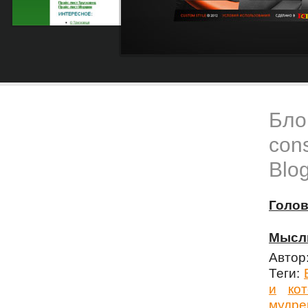
Блог
cons
Blog
Голо
Мысли
Автор
Теги:
и
ко
мудре