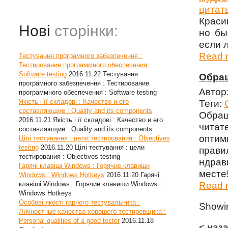
цитат
Краси
Нові
сторінки:
но бы
если 
Read m
Тестування програмного забезпечення :
Тестирование программного обеспечения :
Software testing
2016.11.22
Тестування
Обращ
програмного забезпечення : Тестирование
Автор
программного обеспечения : Software testing
Якість і її складові : Качество и его
Теги:
составляющие : Quality and its components
Обращ
2016.11.21
Якість і її складові : Качество и его
чита
составляющие : Quality and its components
опти
Цілі тестування : цели тестирования : Objectives
testing
2016.11.20
Цілі тестування : цели
прави
тестирования : Objectives testing
ндрав
Гарячі клавіші Windows : Горячие клавиши
месте!
Windows : Windows Hotkeys
2016.11.20
Гарячі
клавіші Windows : Горячие клавиши Windows :
Read m
Windows Hotkeys
Особові якості гарного тестувальника :
Show
Личностные качества хорошего тестировщика :
Personal qualities of a good tester
2016.11.18
< наз