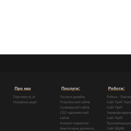
Про нас
Послуги:
Роботи:
Партнери di_di
Послуги дизайну
Робота - Порта
Новорічна акція
Розробка веб сайтів
Сайт ПрАТ Укр
Супровід веб сайтів
Сайт ПрАТ
СЕО підтримка веб
Укрпрофоздоро
сайтів
Сайт ПрАТ
Інтернет-маркетинг
Трускавецькуро
Комп'ютерна допомога
Сайт МЦКМ