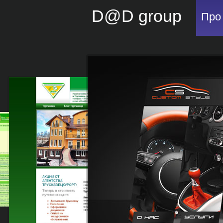
D@D group
Про