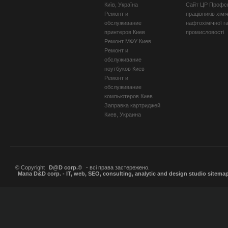
Київ, Україна
Сайт ЦР Профсп
Ремонт и
працівників хімі
обслуживание
нафтохімічної г
принтеров Киев
промисловості
Ремонт МФУ Киев
Ремонт и
обслуживание
ноутбуков Киев
Ремонт и
обслуживание
компьютеров Киев
Заправка картриджей
Киев, Украина
© Copyright
D@D corp.©
- всі права застережено.
Мапа D&D corp. - IT, web, SEO, consulting, analytic and design studio sitema