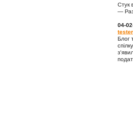
Стук 
— Раз
04-0
tester
Блог 
спілку
з'яви
подат