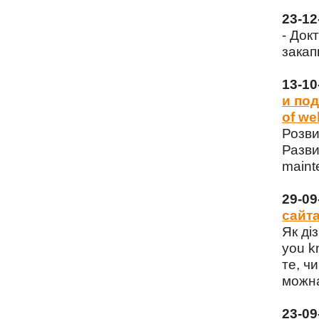
23-1
- Док
закап
13-1
и под
of we
Розви
Разви
maint
29-0
сайта
Як ді
you k
те, чи
можна
23-0