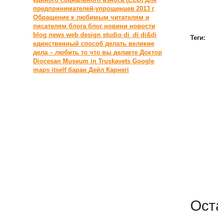
предпринимателей-упрощенцев 2013 г
Обращение к любимым читателям и
писателям блога
блог новини новости
blog news web design studio di_di di&di
Теги:
единственный способ делать великие
дела – любить то что вы делаете
Доктор
Diocesan Museum in Truskavets
Google
maps itself
баран
Дейл Карнегі
Ост