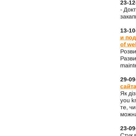
23-1
- Док
закап
13-1
и под
of we
Розви
Разви
maint
29-0
сайта
Як ді
you k
те, чи
можна
23-0
Стук 