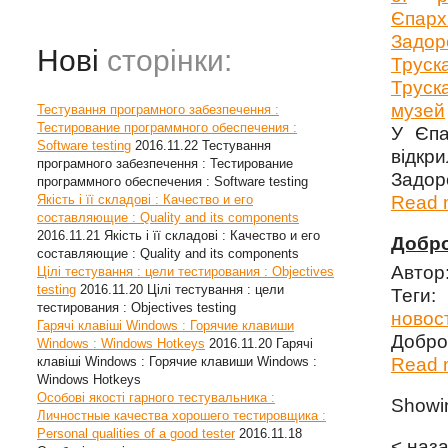
Єпарх
Задор
Нові
сторінки:
Труск
Труск
музей
Тестування програмного забезпечення :
Тестирование программного обеспечения :
У Єпа
Software testing
2016.11.22
Тестування
відкр
програмного забезпечення : Тестирование
Задор
программного обеспечения : Software testing
Якість і її складові : Качество и его
Read m
составляющие : Quality and its components
2016.11.21
Якість і її складові : Качество и его
Добро
составляющие : Quality and its components
Автор
Цілі тестування : цели тестирования : Objectives
testing
2016.11.20
Цілі тестування : цели
Теги
тестирования : Objectives testing
новос
Гарячі клавіші Windows : Горячие клавиши
Добро 
Windows : Windows Hotkeys
2016.11.20
Гарячі
клавіші Windows : Горячие клавиши Windows :
Read m
Windows Hotkeys
Особові якості гарного тестувальника :
Show
Личностные качества хорошего тестировщика :
Personal qualities of a good tester
2016.11.18
< наз