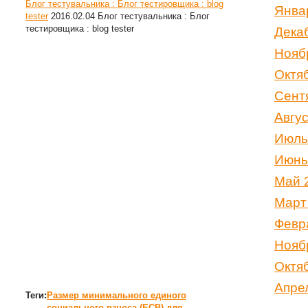
Блог тестувальника : Блог тестировщика : blog
Янва
tester
2016.02.04
Блог тестувальника : Блог
тестировщика : blog tester
Дека
Нояб
Октя
Сент
Авгу
Июль
Июнь
Май 
Март
Февр
Нояб
Октя
Апре
Теги:
Размер минимального единого
социального взноса (ЕСВ) для