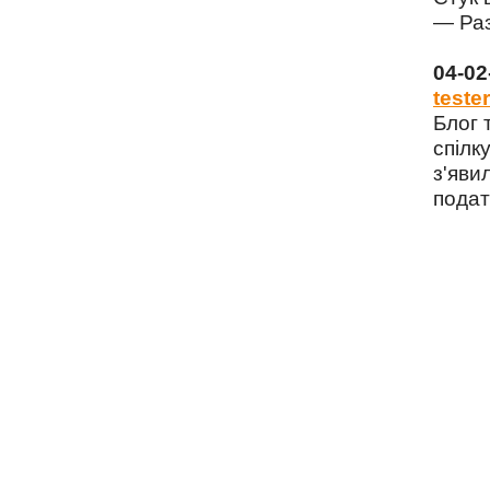
— Раз
04-0
tester
Блог 
спілку
з'яви
подат