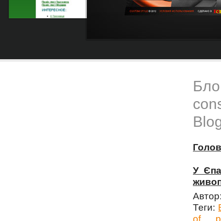
Блог
cons
Blog
Голо
У Єпа
живоп
Автор
Теги:
of
p