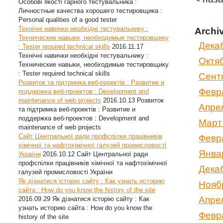
Особові якості гарного тестувальника :
Личностные качества хорошего тестировщика :
Personal qualities of a good tester
Технічні навички необхідні тестувальнику :
Archi
Технические навыки, необходимые тестировщику
Дека
: Tester required technical skills
2016.11.17
Технічні навички необхідні тестувальнику :
Октя
Технические навыки, необходимые тестировщику
: Tester required technical skills
Сент
Розвиток та підтримка веб-проектів : Развитие и
Февр
поддержка веб-проектов : Development and
maintenance of web projects
2016.10.13
Розвиток
Апре
та підтримка веб-проектів : Развитие и
поддержка веб-проектов : Development and
Март
maintenance of web projects
Сайт Центральної ради профспілки працівників
Февр
хімічної та нафтохімічної галузей промисловості
Янва
України
2016.10.12
Сайт Центральної ради
профспілки працівників хімічної та нафтохімічної
Дека
галузей промисловості України
Як дізнатися історію сайту : Как узнать историю
Нояб
сайта : How do you know the history of the site
Апре
2016.09.29
Як дізнатися історію сайту : Как
узнать историю сайта : How do you know the
Февр
history of the site