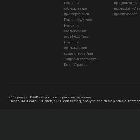
Ремонт и
працівників хімі
обслуживание
нафтохімічної г
принтеров Киев
промисловості
Ремонт МФУ Киев
Ремонт и
обслуживание
ноутбуков Киев
Ремонт и
обслуживание
компьютеров Киев
Заправка картриджей
Киев, Украина
© Copyright
D@D corp.©
- всі права застережено.
Мапа D&D corp. - IT, web, SEO, consulting, analytic and design studio sitema