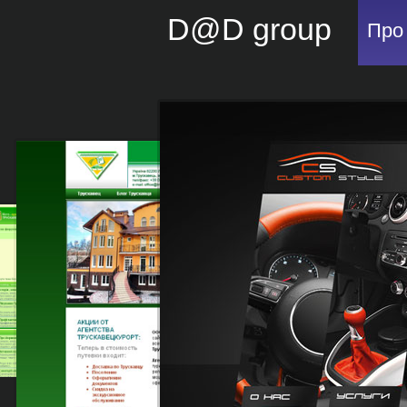
D@D group
Про