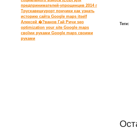
предпринимателей-упрощенцев 2014 г
Трускавецкурорт
пончики
как узнать
историю сайта
Google maps itself
Алексей �?ванов
Гай Ричи
seo
Теги:
optimization your site
Google maps
своїми руками
Google maps своими
руками
Ост