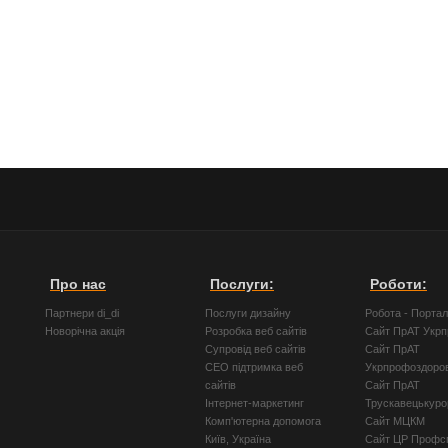
Про нас
Послуги:
Роботи:
Партнери di_di
Послуги дизайну
Робота - Порта
Новорічна акція
Розробка веб сайтів
Сайт ПрАТ Укр
Супровід веб сайтів
Сайт ПрАТ
СЕО підтримка веб
Укрпрофоздоро
сайтів
Сайт ПрАТ
Інтернет-маркетинг
Трускавецькуро
Комп'ютерна допомога
Сайт МЦКМ
Київ, Україна
Сайт ЦР Профсп