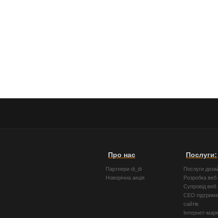
Про нас
Послуги:
Партнери di_di
Послуги диза
Новорічна акція
Розробка веб 
Супровід веб 
СЕО підтримк
сайтів
Інтернет-мар