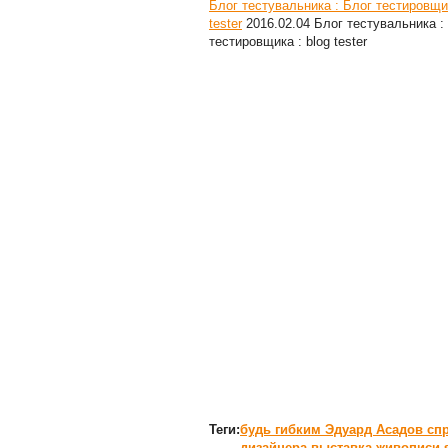
Блог тестувальника : Блог тестировщик
tester
2016.02.04
Блог тестувальника :
тестировщика : blog tester
Теги:
будь гибким
Эдуард Асадов
сп
дизайнера
выставка живописи