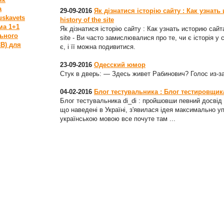
а
29-09-2016
Як дізнатися історію сайту : Как узнать
uskavets
history of the site
ма 1+1
Як дізнатися історію сайту : Как узнать историю сайта
ьного
site - Ви часто замислювалися про те, чи є історія у 
СВ) для
є, і її можна подивитися.
23-09-2016
Одесский юмор
Стук в дверь: — Здесь живет Рабинович? Голос из-з
04-02-2016
Блог тестувальника : Блог тестировщика 
Блог тестувальника di_di : пройшовши певний досвід с
що наведені в Україні, з'явилася ідея максимально у
українською мовою все почуте там ...