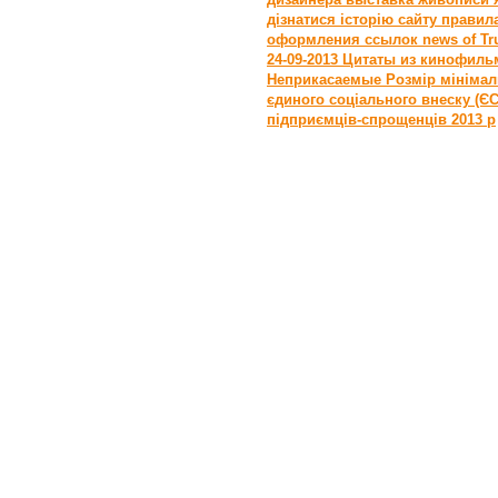
дізнатися історію сайту
правил
оформления ссылок
news of Tr
24-09-2013
Цитаты из кинофиль
Неприкасаемые
Розмір мінімал
єдиного соціального внеску (Є
підприємців-спрощенців 2013 р