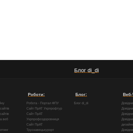
Блог di_di
Роботи:
Блог:
Веб-
йну
Робота - Портал ФПУ
Блог di_di
Довідн
сайтів
Сайт ПрАТ Укрпрофтур
Довідн
сайтів
Сайт ПрАТ
Довідн
а веб
Укрпрофоздоровниця
Довідни
Сайт ПрАТ
дизайн
кетинг
Трускавецькурорт
Довідн