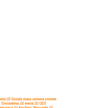
ер (3)
Google maps своими руками
)
Трускавець (1)
юмор (1)
СЕО
ивописи (1)
Альберт Эйнштейн (1)