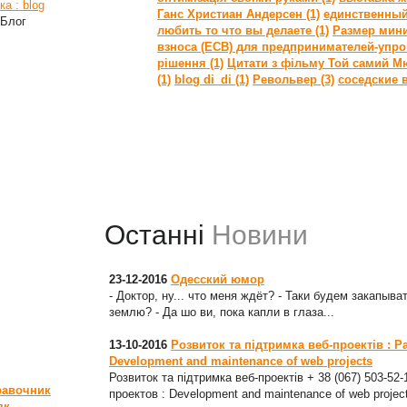
а : blog
Ганс Христиан Андерсен (1)
единственный
 Блог
любить то что вы делаете (1)
Размер мини
взноса (ЕСВ) для предпринимателей-упрощ
рішення (1)
Цитати з фільму Той самий Мю
(1)
blog di_di (1)
Револьвер (3)
соседские 
Останні
Новини
23-12-2016
Одесский юмор
- Доктор, ну... что меня ждёт? - Таки будем закапыват
землю? - Да шо ви, пока капли в глаза...
13-10-2016
Розвиток та підтримка веб-проектів : Р
Development and maintenance of web projects
Розвиток та підтримка веб-проектів + 38 (067) 503-52
равочник
проектов : Development and maintenance of web projec
як