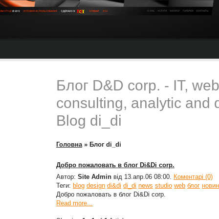
Блог D&D corp. - IT, we
consulting, analytic and 
Blog di_di
Головна
»
Блог di_di
Добро пожаловать в блог Di&Di corp.
Автор:
Site Admin
від 13.апр.06 08:00.
Коментарі (0)
Теги:
blog
design
di&di
di_di
news
studio
web
блог
новин
Добро пожаловать в блог Di&Di corp.
Read more...