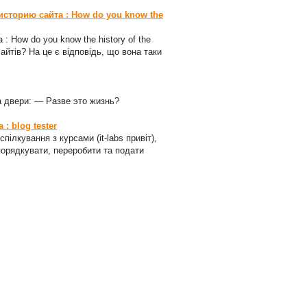
 историю сайта : How do you know the
 : How do you know the history of the
сайтів? На це є відповідь, що вона таки
а двери: — Разве это жизнь?
: blog tester
пілкування з курсами (it-labs привіт),
порядкувати, переробити та подати