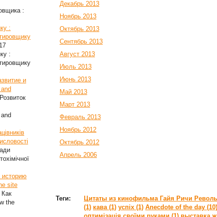
Декабрь 2013
овщика :
Ноябрь 2013
ку :
Октябрь 2013
стировщику
Сентябрь 2013
17
ку :
Август 2013
стировщику
Июль 2013
Июнь 2013
азвитие и
 and
Май 2013
Розвиток
Март 2013
 and
Февраль 2013
Ноябрь 2012
цівників
мисловості
Октябрь 2012
ради
Апрель 2006
тохімічної
ь историю
he site
 Как
Теги:
Цитаты из кинофильма Гайя Ричи Револьв
w the
(1)
кава (1)
успіх (1)
Anecdote of the day (10
оптимізація своїми руками (1)
выставка ж