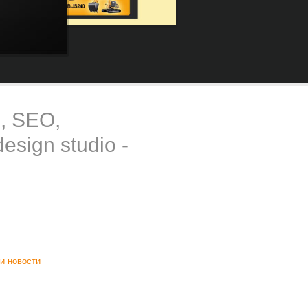
b, SEO,
design studio -
и
новости