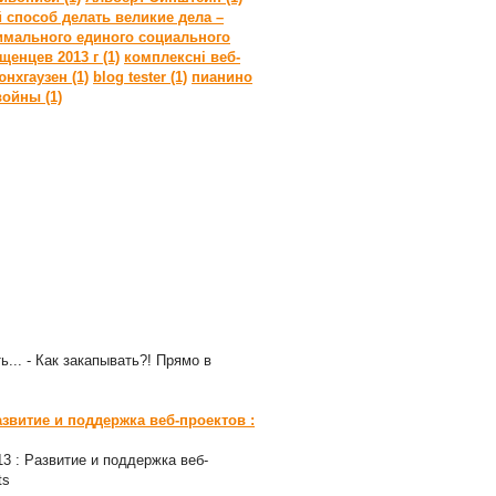
 способ делать великие дела –
мального единого социального
енцев 2013 г (1)
комплексні веб-
нхгаузен (1)
blog tester (1)
пианино
войны (1)
ь... - Как закапывать?! Прямо в
азвитие и поддержка веб-проектов :
-13 : Развитие и поддержка веб-
ts