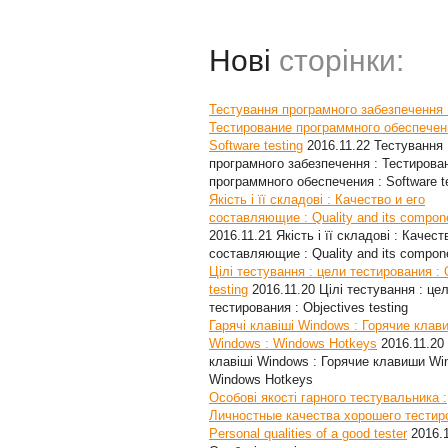
Нові
сторінки:
Тестування програмного забезпечення 
Тестирование программного обеспечен
Software testing
2016.11.22
Тестування
програмного забезпечення : Тестирова
программного обеспечения : Software t
Якість і її складові : Качество и его
составляющие : Quality and its compon
2016.11.21
Якість і її складові : Качест
составляющие : Quality and its compon
Цілі тестування : цели тестирования : 
testing
2016.11.20
Цілі тестування : це
тестирования : Objectives testing
Гарячі клавіші Windows : Горячие клав
Windows : Windows Hotkeys
2016.11.20
клавіші Windows : Горячие клавиши Wi
Windows Hotkeys
Особові якості гарного тестувальника :
Личностные качества хорошего тестир
Personal qualities of a good tester
2016.