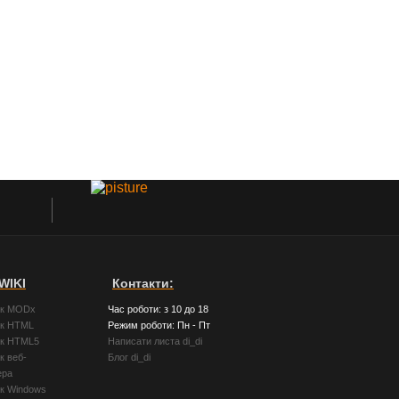
WIKI
Контакти:
ик MODx
Час роботи: з 10 до 18
ик HTML
Режим роботи: Пн - Пт
ик HTML5
Написати листа di_di
к веб-
Блог di_di
ера
ик Windows