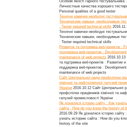
Особові якості гарного тестувальника :
Личностные качества хорошего тестир
Personal qualities of a good tester
Технічні навички необхідні тестувальни
Технические навыки, необходимые те
: Tester required technical skills
2016.11.
Технічні навички необхідні тестувальни
Технические навыки, необходимые те
: Tester required technical skills
Розвиток та підтримка веб-проектів : Р
поддержка веб-проектов : Development
maintenance of web projects
2016.10.13
та підтримка веб-проектів : Развитие и
поддержка веб-проектов : Development
maintenance of web projects
Сайт Центральної ради профспілки пра
хімічної та нафтохімічної галузей про
України
2016.10.12
Сайт Центральної 
профспілки працівників хімічної та наф
галузей промисловості України
Як дізнатися історію сайту : Как узнат
сайта : How do you know the history of t
2016.09.29
Як дізнатися історію сайту :
узнать историю сайта : How do you kno
history of the site