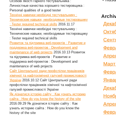
Особові якості гарного тестувальника :
Личностные качества хорошего тестировщика :
Personal qualities of a good tester
Технічні навички необхідні тестувальнику :
Archi
Технические навыки, необходимые тестировщику
Дека
: Tester required technical skills
2016.11.17
Технічні навички необхідні тестувальнику :
Октя
Технические навыки, необходимые тестировщику
: Tester required technical skills
Сент
Розвиток та підтримка веб-проектів : Развитие и
Февр
поддержка веб-проектов : Development and
maintenance of web projects
2016.10.13
Розвиток
Апре
та підтримка веб-проектів : Развитие и
поддержка веб-проектов : Development and
Март
maintenance of web projects
Сайт Центральної ради профспілки працівників
Февр
хімічної та нафтохімічної галузей промисловості
Янва
України
2016.10.12
Сайт Центральної ради
профспілки працівників хімічної та нафтохімічної
Дека
галузей промисловості України
Як дізнатися історію сайту : Как узнать историю
Нояб
сайта : How do you know the history of the site
Апре
2016.09.29
Як дізнатися історію сайту : Как
узнать историю сайта : How do you know the
Февр
history of the site