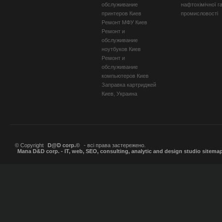
обслуживание
нафтохімічної г
принтеров Киев
промисловості
Ремонт МФУ Киев
Ремонт и
обслуживание
ноутбуков Киев
Ремонт и
обслуживание
компьютеров Киев
Заправка картриджей
Киев, Украина
© Copyright
D@D corp.©
- всі права застережено.
Мапа D&D corp. - IT, web, SEO, consulting, analytic and design studio sitema