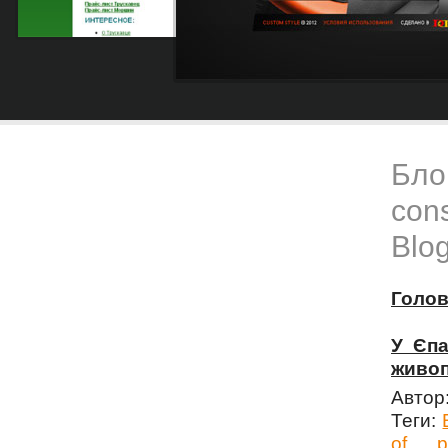
Блог
cons
Blog
Голо
У Єпа
живоп
Автор
Теги:
of
p