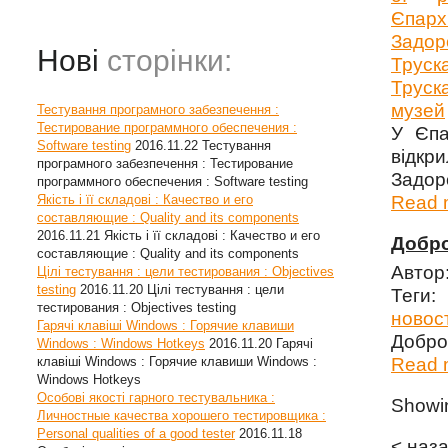
Єпарх
Задор
Нові
сторінки:
Труск
Труск
музей
Тестування програмного забезпечення :
Тестирование программного обеспечения :
У Єпа
Software testing
2016.11.22
Тестування
відкр
програмного забезпечення : Тестирование
Задор
программного обеспечения : Software testing
Якість і її складові : Качество и его
Read m
составляющие : Quality and its components
2016.11.21
Якість і її складові : Качество и его
Добро
составляющие : Quality and its components
Автор
Цілі тестування : цели тестирования : Objectives
testing
2016.11.20
Цілі тестування : цели
Теги
тестирования : Objectives testing
новос
Гарячі клавіші Windows : Горячие клавиши
Добро 
Windows : Windows Hotkeys
2016.11.20
Гарячі
клавіші Windows : Горячие клавиши Windows :
Read m
Windows Hotkeys
Особові якості гарного тестувальника :
Show
Личностные качества хорошего тестировщика :
Personal qualities of a good tester
2016.11.18
< наз