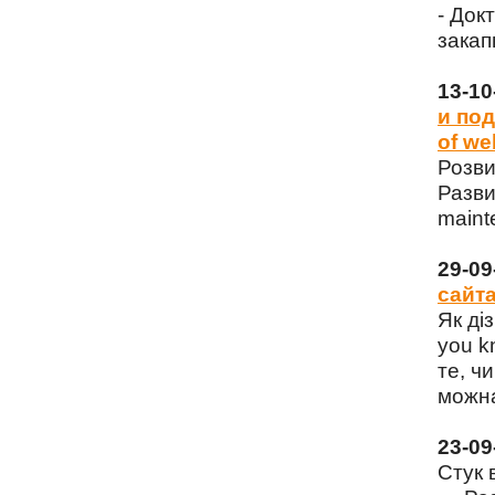
- Док
закап
13-1
и под
of we
Розви
Разви
maint
29-0
сайта
Як ді
you k
те, чи
можна
23-0
Стук 