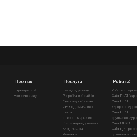
Про нас
Послуги:
Роботи:
Партнери di_di
Послуги дизайну
Робота - Порта
Новорічна акція
Розробка веб сайтів
Сайт ПрАТ Укр
Супровід веб сайтів
Сайт ПрАТ
СЕО підтримка веб
Укрпрофоздоро
сайтів
Сайт ПрАТ
Інтернет-маркетинг
Трускавецькуро
Комп'ютерна допомога
Сайт МЦКМ
Київ, Україна
Сайт ЦР Профсп
Ремонт и
працівників хімі