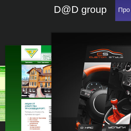
D@D group
Про