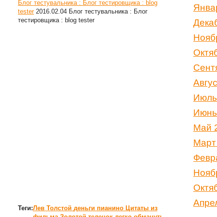
Блог тестувальника : Блог тестировщика : blog
Янва
tester
2016.02.04
Блог тестувальника : Блог
тестировщика : blog tester
Дека
Нояб
Октя
Сент
Авгу
Июль
Июнь
Май 
Март
Февр
Нояб
Октя
Апре
Теги:
Лев Толстой
деньги
пианино
Цитаты из
фильма Золотой теленок
легко обмануть