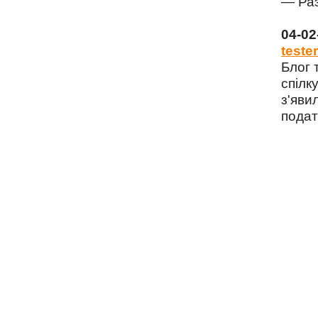
— Раз
04-0
tester
Блог 
спілку
з'яви
подат