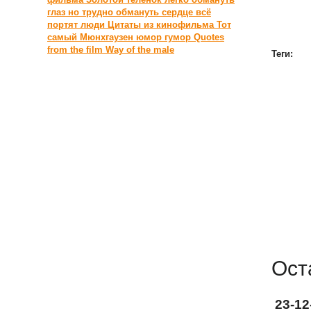
глаз но трудно обмануть сердце
всё
портят люди
Цитаты из кинофильма Тот
самый Мюнхгаузен
юмор
гумор
Quotes
from the film Way of the male
Теги:
Ост
23-1