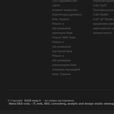
СЕО підтримка веб
Укрпрофоздоро
сайтів
Сайт ПрАТ
Інтернет-маркетинг
Трускавецькуро
Комп'ютерна допомога
Сайт МЦКМ
Київ, Україна
Сайт ЦР Профсп
Ремонт и
працівників хімі
обслуживание
нафтохімічної г
принтеров Киев
промисловості
Ремонт МФУ Киев
Ремонт и
обслуживание
ноутбуков Киев
Ремонт и
обслуживание
компьютеров Киев
Заправка картриджей
Киев, Украина
© Copyright
D@D corp.©
- всі права застережено.
Мапа D&D corp. - IT, web, SEO, consulting, analytic and design studio sitema