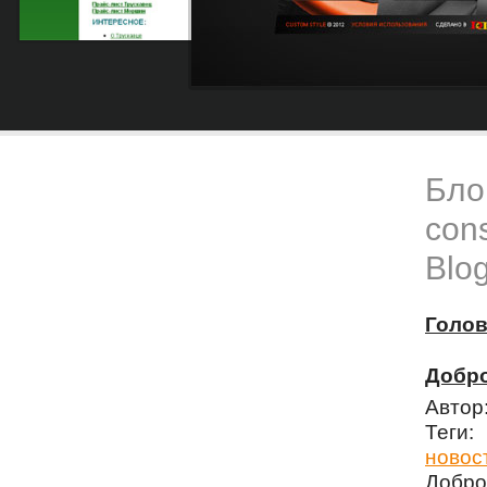
Блог
cons
Blog
Голо
Добро
Автор
Теги
новос
Добро 