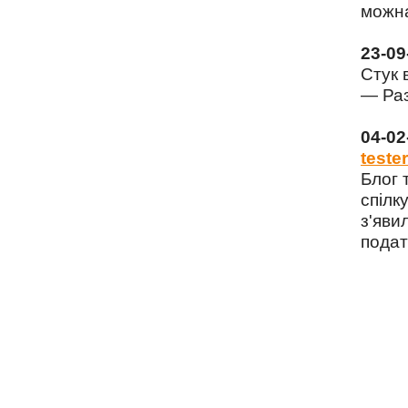
можна
23-0
Стук 
— Раз
04-0
tester
Блог 
спілку
з'яви
подат