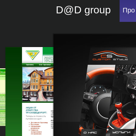
D@D group
Про