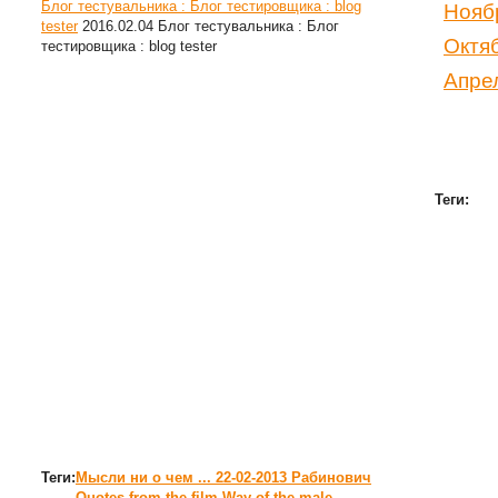
Блог тестувальника : Блог тестировщика : blog
Нояб
tester
2016.02.04
Блог тестувальника : Блог
Октя
тестировщика : blog tester
Апре
Теги:
Теги:
Мысли ни о чем ...
22-02-2013
Рабинович
Quotes from the film Way of the male