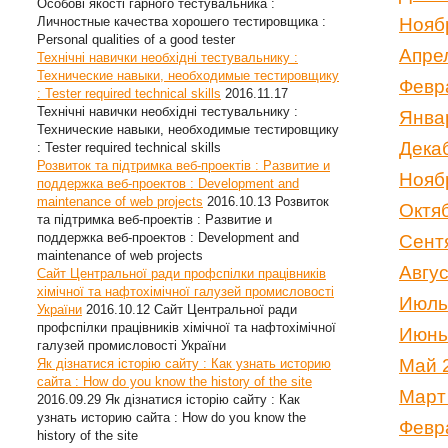
Особові якості гарного тестувальника :
Личностные качества хорошего тестировщика :
Нояб
Personal qualities of a good tester
Апре
Технічні навички необхідні тестувальнику :
Технические навыки, необходимые тестировщику
Февр
: Tester required technical skills
2016.11.17
Технічні навички необхідні тестувальнику :
Янва
Технические навыки, необходимые тестировщику
Дека
: Tester required technical skills
Розвиток та підтримка веб-проектів : Развитие и
Нояб
поддержка веб-проектов : Development and
maintenance of web projects
2016.10.13
Розвиток
Октя
та підтримка веб-проектів : Развитие и
поддержка веб-проектов : Development and
Сент
maintenance of web projects
Авгу
Сайт Центральної ради профспілки працівників
хімічної та нафтохімічної галузей промисловості
Июль
України
2016.10.12
Сайт Центральної ради
профспілки працівників хімічної та нафтохімічної
Июнь
галузей промисловості України
Май 
Як дізнатися історію сайту : Как узнать историю
сайта : How do you know the history of the site
Март
2016.09.29
Як дізнатися історію сайту : Как
узнать историю сайта : How do you know the
Февр
history of the site