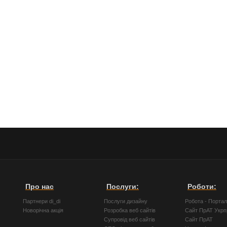
Про нас
Послуги:
Роботи:
Партнери di_di
Послуги дизайну
Робота - Порта
Новорічна акція
Розробка веб сайтів
Сайт ПрАТ Укр
Супровід веб сайтів
Сайт ПрАТ