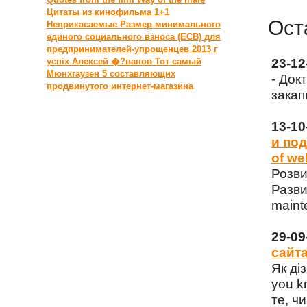
Цитаты из кинофильма 1+1
Ост
Неприкасаемые
Размер минимального
единого социального взноса (ЕСВ) для
предпринимателей-упрощенцев 2013 г
успіх
Алексей �?ванов
Тот самый
23-1
Мюнхгаузен
‎5 составляющих
- Док
продвинутого интернет-магазина
закап
13-1
и под
of we
Розви
Разви
maint
29-0
сайта
Як ді
you k
те, чи