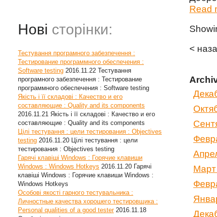
Read m
Нові
сторінки:
Show
< наз
Тестування програмного забезпечення :
Тестирование программного обеспечения :
Software testing
2016.11.22
Тестування
Archi
програмного забезпечення : Тестирование
программного обеспечения : Software testing
Дека
Якість і її складові : Качество и его
составляющие : Quality and its components
Октя
2016.11.21
Якість і її складові : Качество и его
Сент
составляющие : Quality and its components
Цілі тестування : цели тестирования : Objectives
Февр
testing
2016.11.20
Цілі тестування : цели
тестирования : Objectives testing
Апре
Гарячі клавіші Windows : Горячие клавиши
Windows : Windows Hotkeys
2016.11.20
Гарячі
Март
клавіші Windows : Горячие клавиши Windows :
Февр
Windows Hotkeys
Особові якості гарного тестувальника :
Янва
Личностные качества хорошего тестировщика :
Personal qualities of a good tester
2016.11.18
Дека