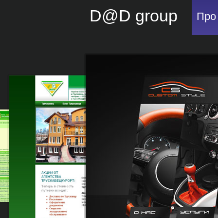
D@D group
Про