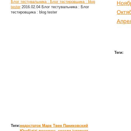
Блог тестувальника : Блог тестировщика : blog
Нояб
tester
2016.02.04
Блог тестувальника : Блог
Октя
тестировщика : blog tester
Апре
Теги:
Теги:
недостаток
Марк Твен
Паниковский
Юзабіліті посилань
соседи
інтернет-