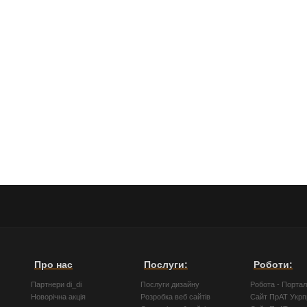
Про нас
Послуги:
Роботи:
Партнери di_di
Послуги дизайну
Робота - Порта
Новорічна акція
Розробка веб сайтів
Сайт ПрАТ Укр