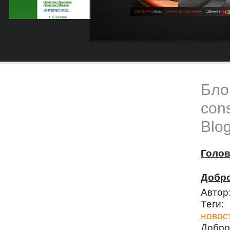
Блог
cons
Blog
Голо
Добро
Автор
Теги
новос
Добро 