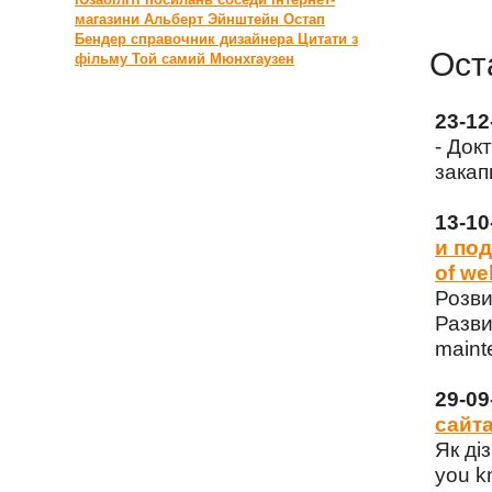
магазини
Альберт Эйнштейн
Остап
Бендер
справочник дизайнера
Цитати з
Ост
фільму Той самий Мюнхгаузен
23-1
- Док
закап
13-1
и под
of we
Розви
Разви
maint
29-0
сайта
Як ді
you k