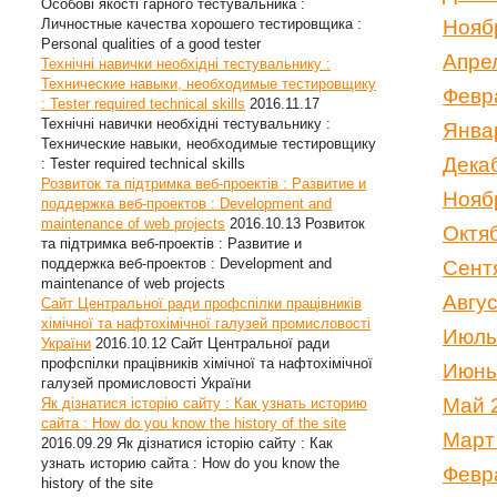
Особові якості гарного тестувальника :
Личностные качества хорошего тестировщика :
Нояб
Personal qualities of a good tester
Апре
Технічні навички необхідні тестувальнику :
Технические навыки, необходимые тестировщику
Февр
: Tester required technical skills
2016.11.17
Технічні навички необхідні тестувальнику :
Янва
Технические навыки, необходимые тестировщику
Дека
: Tester required technical skills
Розвиток та підтримка веб-проектів : Развитие и
Нояб
поддержка веб-проектов : Development and
maintenance of web projects
2016.10.13
Розвиток
Октя
та підтримка веб-проектів : Развитие и
поддержка веб-проектов : Development and
Сент
maintenance of web projects
Авгу
Сайт Центральної ради профспілки працівників
хімічної та нафтохімічної галузей промисловості
Июль
України
2016.10.12
Сайт Центральної ради
профспілки працівників хімічної та нафтохімічної
Июнь
галузей промисловості України
Май 
Як дізнатися історію сайту : Как узнать историю
сайта : How do you know the history of the site
Март
2016.09.29
Як дізнатися історію сайту : Как
узнать историю сайта : How do you know the
Февр
history of the site