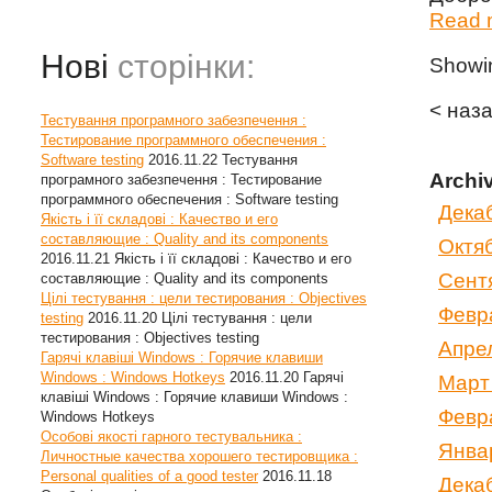
Read m
Нові
сторінки:
Show
< наз
Тестування програмного забезпечення :
Тестирование программного обеспечения :
Software testing
2016.11.22
Тестування
Archi
програмного забезпечення : Тестирование
программного обеспечения : Software testing
Дека
Якість і її складові : Качество и его
составляющие : Quality and its components
Октя
2016.11.21
Якість і її складові : Качество и его
Сент
составляющие : Quality and its components
Цілі тестування : цели тестирования : Objectives
Февр
testing
2016.11.20
Цілі тестування : цели
тестирования : Objectives testing
Апре
Гарячі клавіші Windows : Горячие клавиши
Windows : Windows Hotkeys
2016.11.20
Гарячі
Март
клавіші Windows : Горячие клавиши Windows :
Февр
Windows Hotkeys
Особові якості гарного тестувальника :
Янва
Личностные качества хорошего тестировщика :
Personal qualities of a good tester
2016.11.18
Дека