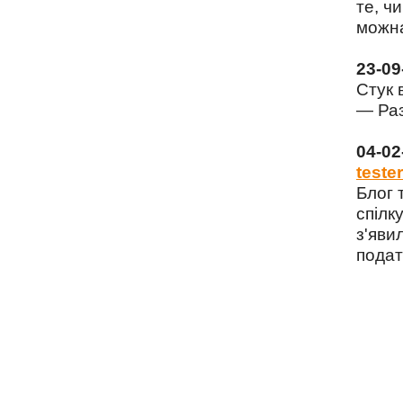
те, чи
можна
23-0
Стук 
— Раз
04-0
tester
Блог 
спілку
з'яви
подат