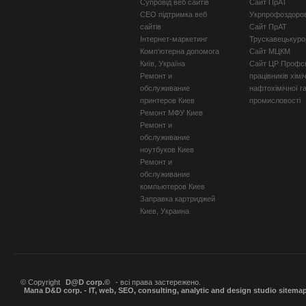
Супровід веб сайтів
Сайт ПрАТ
СЕО підтримка веб
Укрпрофоздоро
сайтів
Сайт ПрАТ
Інтернет-маркетинг
Трускавецькуро
Комп'ютерна допомога
Сайт МЦКМ
Київ, Україна
Сайт ЦР Профсп
Ремонт и
працівників хімі
обслуживание
нафтохімічної г
принтеров Киев
промисловості
Ремонт МФУ Киев
Ремонт и
обслуживание
ноутбуков Киев
Ремонт и
обслуживание
компьютеров Киев
Заправка картриджей
Киев, Украина
© Copyright
D@D corp.©
- всі права застережено.
Мапа D&D corp. - IT, web, SEO, consulting, analytic and design studio sitema