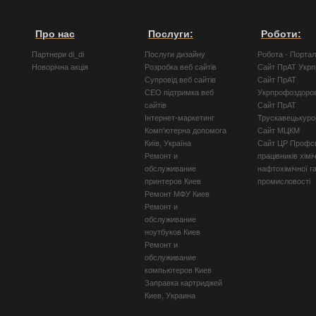
Про нас
Послуги:
Роботи:
Партнери di_di
Послуги дизайну
Робота - Порта
Новорічна акція
Розробка веб сайтів
Сайт ПрАТ Укр
Супровід веб сайтів
Сайт ПрАТ
СЕО підтримка веб
Укрпрофоздоро
сайтів
Сайт ПрАТ
Інтернет-маркетинг
Трускавецькуро
Комп'ютерна допомога
Сайт МЦКМ
Київ, Україна
Сайт ЦР Профсп
Ремонт и
працівників хімі
обслуживание
нафтохімічної г
принтеров Киев
промисловості
Ремонт МФУ Киев
Ремонт и
обслуживание
ноутбуков Киев
Ремонт и
обслуживание
компьютеров Киев
Заправка картриджей
Киев, Украина