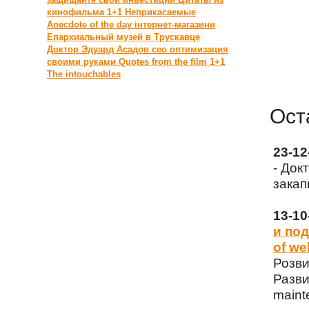
кинофильма 1+1 Неприкасаемые
Anecdote of the day
інтернет-магазини
Епархиальный музей в Трускавце
Доктор
Эдуард Асадов
сео оптимизация
своими руками
Quotes from the film 1+1
The intouchables
Ост
23-1
- Док
закап
13-1
и под
of we
Розви
Разви
maint