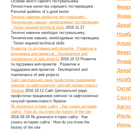
Особові якості гарного тестувальника :
Февр
Личностные качества хорошего тестировщика :
Personal qualities of a good tester
Янва
Технічні навички необхідні тестувальнику :
Технические навыки, необходимые тестировщику
Дека
: Tester required technical skills
2016.11.17
Технічні навички необхідні тестувальнику :
Нояб
Технические навыки, необходимые тестировщику
Апре
: Tester required technical skills
Розвиток та підтримка веб-проектів : Развитие и
Февр
поддержка веб-проектов : Development and
maintenance of web projects
2016.10.13
Розвиток
Янва
та підтримка веб-проектів : Развитие и
поддержка веб-проектов : Development and
Дека
maintenance of web projects
Нояб
Сайт Центральної ради профспілки працівників
хімічної та нафтохімічної галузей промисловості
Октя
України
2016.10.12
Сайт Центральної ради
профспілки працівників хімічної та нафтохімічної
Сент
галузей промисловості України
Авгу
Як дізнатися історію сайту : Как узнать историю
сайта : How do you know the history of the site
Июль
2016.09.29
Як дізнатися історію сайту : Как
узнать историю сайта : How do you know the
Июнь
history of the site