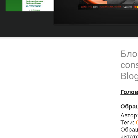
Блог
cons
Blog
Голо
Обращ
Автор
Теги:
Обращ
чита