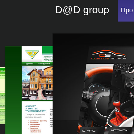
D@D group
Про