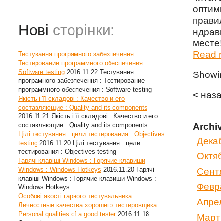
опти
прави
Нові
сторінки:
ндрав
месте!
Read m
Тестування програмного забезпечення :
Тестирование программного обеспечения :
Software testing
2016.11.22
Тестування
Show
програмного забезпечення : Тестирование
программного обеспечения : Software testing
< наз
Якість і її складові : Качество и его
составляющие : Quality and its components
2016.11.21
Якість і її складові : Качество и его
составляющие : Quality and its components
Archi
Цілі тестування : цели тестирования : Objectives
Дека
testing
2016.11.20
Цілі тестування : цели
тестирования : Objectives testing
Октя
Гарячі клавіші Windows : Горячие клавиши
Windows : Windows Hotkeys
2016.11.20
Гарячі
Сент
клавіші Windows : Горячие клавиши Windows :
Февр
Windows Hotkeys
Особові якості гарного тестувальника :
Апре
Личностные качества хорошего тестировщика :
Personal qualities of a good tester
2016.11.18
Март