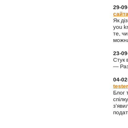
29-0
сайта
Як ді
you k
те, чи
можна
23-0
Стук 
— Раз
04-0
tester
Блог 
спілку
з'яви
подат