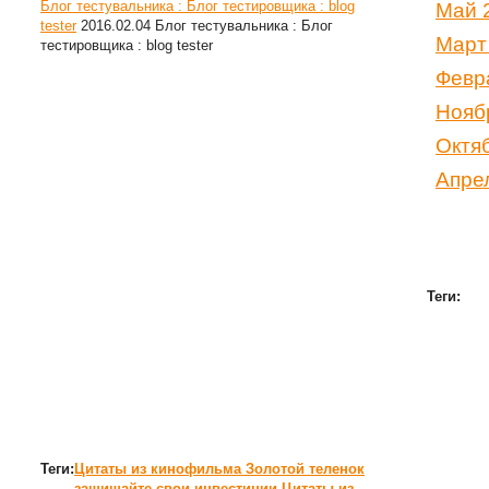
Блог тестувальника : Блог тестировщика : blog
Май 
tester
2016.02.04
Блог тестувальника : Блог
Март
тестировщика : blog tester
Февр
Нояб
Октя
Апре
Теги:
Теги:
Цитаты из кинофильма Золотой теленок
защищайте свои инвестиции
Цитаты из