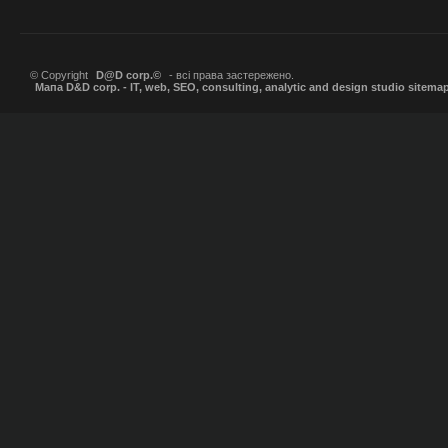
© Copyright
D@D corp.©
- всі права застережено.
Мапа D&D corp. - IT, web, SEO, consulting, analytic and design studio sitema