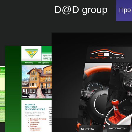
D@D group
Про