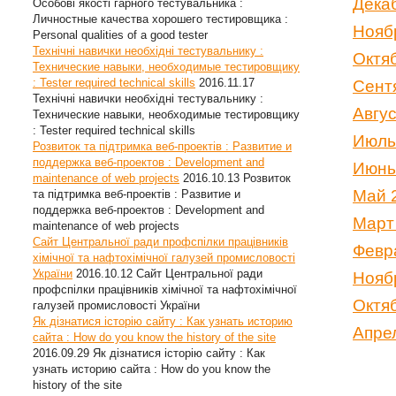
Дека
Особові якості гарного тестувальника :
Личностные качества хорошего тестировщика :
Нояб
Personal qualities of a good tester
Технічні навички необхідні тестувальнику :
Октя
Технические навыки, необходимые тестировщику
: Tester required technical skills
2016.11.17
Сент
Технічні навички необхідні тестувальнику :
Авгу
Технические навыки, необходимые тестировщику
: Tester required technical skills
Июль
Розвиток та підтримка веб-проектів : Развитие и
поддержка веб-проектов : Development and
Июнь
maintenance of web projects
2016.10.13
Розвиток
Май 
та підтримка веб-проектів : Развитие и
поддержка веб-проектов : Development and
Март
maintenance of web projects
Сайт Центральної ради профспілки працівників
Февр
хімічної та нафтохімічної галузей промисловості
України
2016.10.12
Сайт Центральної ради
Нояб
профспілки працівників хімічної та нафтохімічної
Октя
галузей промисловості України
Як дізнатися історію сайту : Как узнать историю
Апре
сайта : How do you know the history of the site
2016.09.29
Як дізнатися історію сайту : Как
узнать историю сайта : How do you know the
history of the site