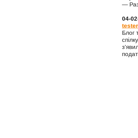
— Раз
04-0
tester
Блог 
спілку
з'яви
подат