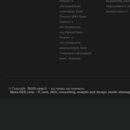
Ремонт и
працівників хімі
обслуживание
нафтохімічної г
принтеров Киев
промисловості
Ремонт МФУ Киев
Ремонт и
обслуживание
ноутбуков Киев
Ремонт и
обслуживание
компьютеров Киев
Заправка картриджей
Киев, Украина
© Copyright
D@D corp.©
- всі права застережено.
Мапа D&D corp. - IT, web, SEO, consulting, analytic and design studio sitema