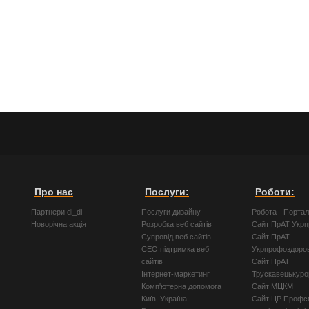
Про нас
Послуги:
Роботи:
Партнери di_di
Послуги дизайну
Робота - Порта
Новорічна акція
Розробка веб сайтів
Сайт ПрАТ Укр
Супровід веб сайтів
Сайт ПрАТ
СЕО підтримка веб
Укрпрофоздоро
сайтів
Сайт ПрАТ
Інтернет-маркетинг
Трускавецькуро
Комп'ютерна допомога
Сайт МЦКМ
Київ, Україна
Сайт ЦР Профсп