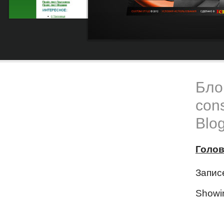
Блог
cons
Blog
Голо
Запис
Show