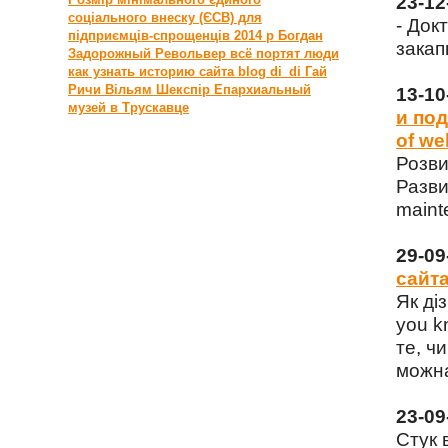
23-1
соціального внеску (ЄСВ) для
- Док
підприємців-спрощенців 2014 р
Богдан
закап
Задорожный
Револьвер
всё портят люди
как узнать историю сайта
blog di_di
Гай
Ричи
Вільям Шекспір
Епархиальный
13-1
музей в Трускавце
и под
of we
Розви
Разви
maint
29-0
сайта
Як ді
you k
те, чи
можна
23-0
Стук 