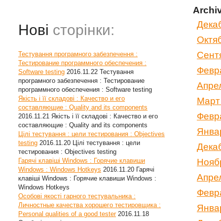
Archi
Дека
Нові
сторінки:
Октя
Сент
Тестування програмного забезпечення :
Тестирование программного обеспечения :
Февр
Software testing
2016.11.22
Тестування
програмного забезпечення : Тестирование
Апре
программного обеспечения : Software testing
Якість і її складові : Качество и его
Март
составляющие : Quality and its components
Февр
2016.11.21
Якість і її складові : Качество и его
составляющие : Quality and its components
Янва
Цілі тестування : цели тестирования : Objectives
testing
2016.11.20
Цілі тестування : цели
Дека
тестирования : Objectives testing
Гарячі клавіші Windows : Горячие клавиши
Нояб
Windows : Windows Hotkeys
2016.11.20
Гарячі
Апре
клавіші Windows : Горячие клавиши Windows :
Windows Hotkeys
Февр
Особові якості гарного тестувальника :
Личностные качества хорошего тестировщика :
Янва
Personal qualities of a good tester
2016.11.18