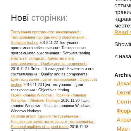
опти
прави
Нові
сторінки:
ндрав
месте!
Read m
Тестування програмного забезпечення :
Тестирование программного обеспечения :
Software testing
2016.11.22
Тестування
Show
програмного забезпечення : Тестирование
программного обеспечения : Software testing
< наз
Якість і її складові : Качество и его
составляющие : Quality and its components
2016.11.21
Якість і її складові : Качество и его
составляющие : Quality and its components
Archi
Цілі тестування : цели тестирования : Objectives
Дека
testing
2016.11.20
Цілі тестування : цели
тестирования : Objectives testing
Октя
Гарячі клавіші Windows : Горячие клавиши
Windows : Windows Hotkeys
2016.11.20
Гарячі
Сент
клавіші Windows : Горячие клавиши Windows :
Февр
Windows Hotkeys
Особові якості гарного тестувальника :
Апре
Личностные качества хорошего тестировщика :
Personal qualities of a good tester
2016.11.18
Март