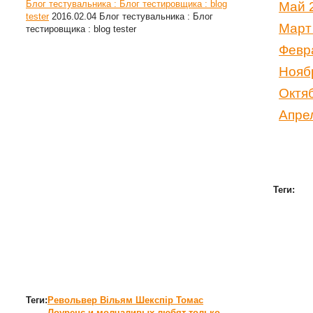
Блог тестувальника : Блог тестировщика : blog
Май 
tester
2016.02.04
Блог тестувальника : Блог
Март
тестировщика : blog tester
Февр
Нояб
Октя
Апре
Теги:
Теги:
Револьвер
Вільям Шекспір
Томас
Лоуренс
и молчаливых любят только