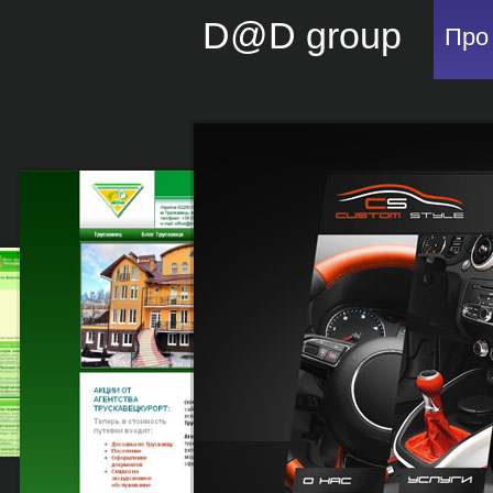
D@D group
Про