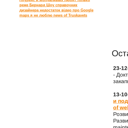
реже
Бернард Шоу
справочник
дизайнера
недостаток
відео про Google
maps
я не люблю
news of Truskavets
Ост
23-1
- Док
закап
13-1
и под
of we
Розви
Разви
maint