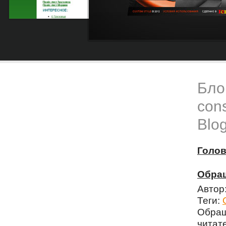
Блог
cons
Blog
Голо
Обращ
Автор
Теги:
Обращ
чита