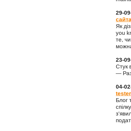
29-0
сайта
Як ді
you k
те, чи
можна
23-0
Стук 
— Раз
04-0
tester
Блог 
спілку
з'яви
подат