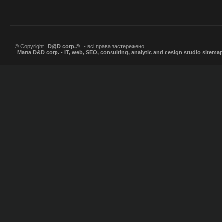
© Copyright
D@D corp.©
- всі права застережено.
Мапа D&D corp. - IT, web, SEO, consulting, analytic and design studio sitema