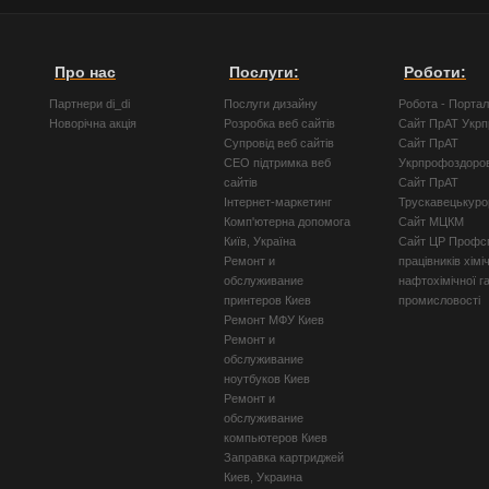
Про нас
Послуги:
Роботи:
Партнери di_di
Послуги дизайну
Робота - Порта
Новорічна акція
Розробка веб сайтів
Сайт ПрАТ Укр
Супровід веб сайтів
Сайт ПрАТ
СЕО підтримка веб
Укрпрофоздоро
сайтів
Сайт ПрАТ
Інтернет-маркетинг
Трускавецькуро
Комп'ютерна допомога
Сайт МЦКМ
Київ, Україна
Сайт ЦР Профсп
Ремонт и
працівників хімі
обслуживание
нафтохімічної г
принтеров Киев
промисловості
Ремонт МФУ Киев
Ремонт и
обслуживание
ноутбуков Киев
Ремонт и
обслуживание
компьютеров Киев
Заправка картриджей
Киев, Украина