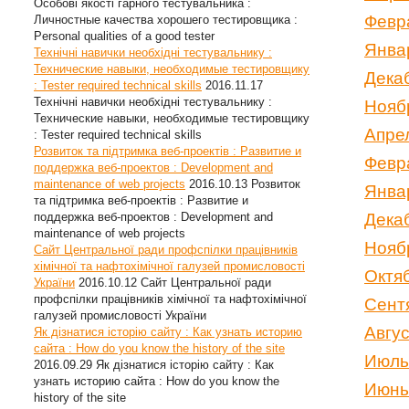
Особові якості гарного тестувальника :
Февр
Личностные качества хорошего тестировщика :
Personal qualities of a good tester
Янва
Технічні навички необхідні тестувальнику :
Технические навыки, необходимые тестировщику
Дека
: Tester required technical skills
2016.11.17
Технічні навички необхідні тестувальнику :
Нояб
Технические навыки, необходимые тестировщику
Апре
: Tester required technical skills
Розвиток та підтримка веб-проектів : Развитие и
Февр
поддержка веб-проектов : Development and
maintenance of web projects
2016.10.13
Розвиток
Янва
та підтримка веб-проектів : Развитие и
поддержка веб-проектов : Development and
Дека
maintenance of web projects
Нояб
Сайт Центральної ради профспілки працівників
хімічної та нафтохімічної галузей промисловості
Октя
України
2016.10.12
Сайт Центральної ради
профспілки працівників хімічної та нафтохімічної
Сент
галузей промисловості України
Авгу
Як дізнатися історію сайту : Как узнать историю
сайта : How do you know the history of the site
Июль
2016.09.29
Як дізнатися історію сайту : Как
узнать историю сайта : How do you know the
Июнь
history of the site