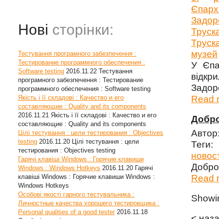
Єпарх
Задор
Нові
сторінки:
Труск
Труск
музей
Тестування програмного забезпечення :
Тестирование программного обеспечения :
У Єпа
Software testing
2016.11.22
Тестування
відкр
програмного забезпечення : Тестирование
Задор
программного обеспечения : Software testing
Якість і її складові : Качество и его
Read m
составляющие : Quality and its components
2016.11.21
Якість і її складові : Качество и его
Добро
составляющие : Quality and its components
Автор
Цілі тестування : цели тестирования : Objectives
testing
2016.11.20
Цілі тестування : цели
Теги
тестирования : Objectives testing
новос
Гарячі клавіші Windows : Горячие клавиши
Добро 
Windows : Windows Hotkeys
2016.11.20
Гарячі
клавіші Windows : Горячие клавиши Windows :
Read m
Windows Hotkeys
Особові якості гарного тестувальника :
Show
Личностные качества хорошего тестировщика :
Personal qualities of a good tester
2016.11.18
< наз