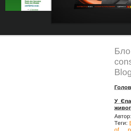
Блог
cons
Blog
Голо
У Єпа
живоп
Автор
Теги:
of
p