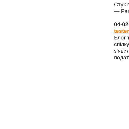
Стук 
— Раз
04-0
tester
Блог 
спілку
з'яви
подат