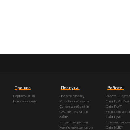
Про нас
Послуги:
Роботи:
Партнери di_di
Послуги дизайну
Робота - Порта
Новорічна акція
Розробка веб сайтів
Сайт ПрАТ Укр
Супровід веб сайтів
Сайт ПрАТ
СЕО підтримка веб
Укрпрофоздоро
сайтів
Сайт ПрАТ
Інтернет-маркетинг
Трускавецькуро
Комп'ютерна допомога
Сайт МЦКМ