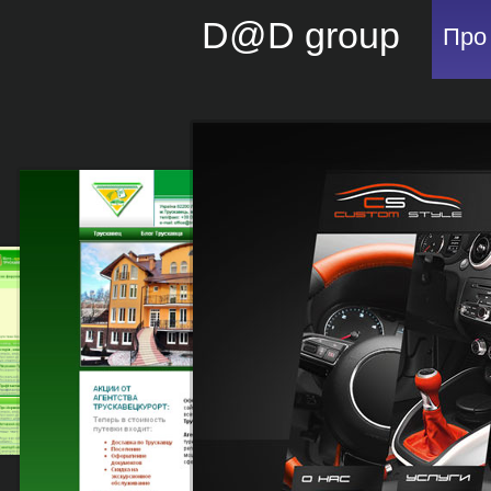
D@D group
Про