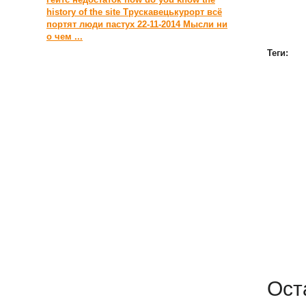
history of the site
Трускавецькурорт
всё
портят люди
пастух
22-11-2014
Мысли ни
о чем ...
Теги:
Ост