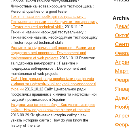
Особові якості гарного тестувальника :
Личностные качества хорошего тестировщика :
Personal qualities of a good tester
Технічні навички необхідні тестувальнику :
Archi
Технические навыки, необходимые тестировщику
Дека
: Tester required technical skills
2016.11.17
Технічні навички необхідні тестувальнику :
Октя
Технические навыки, необходимые тестировщику
: Tester required technical skills
Сент
Розвиток та підтримка веб-проектів : Развитие и
Февр
поддержка веб-проектов : Development and
maintenance of web projects
2016.10.13
Розвиток
Апре
та підтримка веб-проектів : Развитие и
поддержка веб-проектов : Development and
Март
maintenance of web projects
Сайт Центральної ради профспілки працівників
Февр
хімічної та нафтохімічної галузей промисловості
Янва
України
2016.10.12
Сайт Центральної ради
профспілки працівників хімічної та нафтохімічної
Дека
галузей промисловості України
Як дізнатися історію сайту : Как узнать историю
Нояб
сайта : How do you know the history of the site
Апре
2016.09.29
Як дізнатися історію сайту : Как
узнать историю сайта : How do you know the
Февр
history of the site