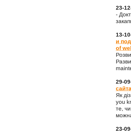
23-1
- Док
закап
13-1
и под
of we
Розви
Разви
maint
29-0
сайта
Як ді
you k
те, чи
можна
23-0