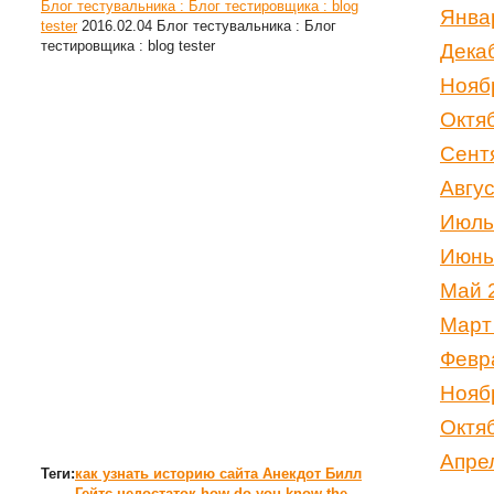
Блог тестувальника : Блог тестировщика : blog
Янва
tester
2016.02.04
Блог тестувальника : Блог
тестировщика : blog tester
Дека
Нояб
Октя
Сент
Авгу
Июль
Июнь
Май 
Март
Февр
Нояб
Октя
Апре
Теги:
как узнать историю сайта
Анекдот
Билл
Гейтс
недостаток
how do you know the