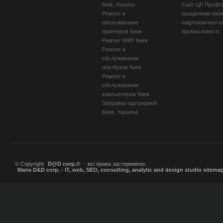
Київ, Україна
Сайт ЦР Профсп
Ремонт и
працівників хімі
обслуживание
нафтохімічної г
принтеров Киев
промисловості
Ремонт МФУ Киев
Ремонт и
обслуживание
ноутбуков Киев
Ремонт и
обслуживание
компьютеров Киев
Заправка картриджей
Киев, Украина
© Copyright
D@D corp.©
- всі права застережено.
Мапа D&D corp. - IT, web, SEO, consulting, analytic and design studio sitema