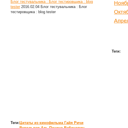
Блог тестувальника : Блог тестировщика : blog
Нояб
tester
2016.02.04
Блог тестувальника : Блог
Октя
тестировщика : blog tester
Апре
Теги:
Теги:
Цитаты из кинофильма Гайя Ричи
Револьвер
Аль Пачино
Рабинович