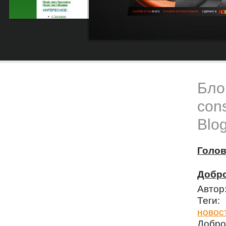
Блог
cons
Blog
Голо
Добро
Автор
Теги
новос
Добро 