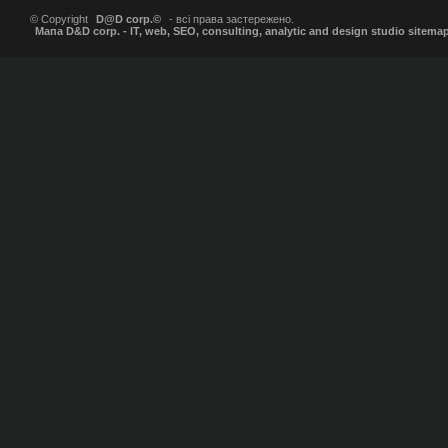
© Copyright
D@D corp.©
- всі права застережено.
Мапа D&D corp. - IT, web, SEO, consulting, analytic and design studio sitema