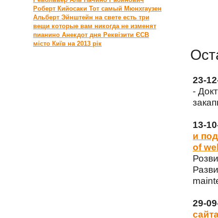
Роберт Кийосаки
Тот самый Мюнхгаузен
Альберт Эйнштейн
на свете есть три
вещи которые вам никогда не изменят
пианино
Анекдот дня
Реквізити ЄСВ
місто Київ на 2013 рік
Ост
23-1
- Док
закап
13-1
и под
of we
Розви
Разви
maint
29-0
сайта