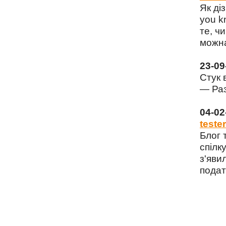
Як ді
you k
те, чи
можна
23-0
Стук 
— Раз
04-0
tester
Блог 
спілку
з'яви
подат