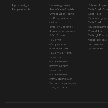
Партнери di_di
Послуги дизайну
Робота - Порта
Новорічна акція
Розробка веб сайтів
Сайт ПрАТ Укр
Супровід веб сайтів
Сайт ПрАТ
СЕО підтримка веб
Укрпрофоздоро
сайтів
Сайт ПрАТ
Інтернет-маркетинг
Трускавецькуро
Комп'ютерна допомога
Сайт МЦКМ
Київ, Україна
Сайт ЦР Профсп
Ремонт и
працівників хімі
обслуживание
нафтохімічної г
принтеров Киев
промисловості
Ремонт МФУ Киев
Ремонт и
обслуживание
ноутбуков Киев
Ремонт и
обслуживание
компьютеров Киев
Заправка картриджей
Киев, Украина