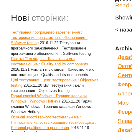
Read m
Нові
сторінки:
Show
< наз
Тестування програмного забезпечення :
Тестирование программного обеспечения :
Software testing
2016.11.22
Тестування
Archi
програмного забезпечення : Тестирование
программного обеспечения : Software testing
Дека
Якість і її складові : Качество и его
составляющие : Quality and its components
Октя
2016.11.21
Якість і її складові : Качество и его
Сент
составляющие : Quality and its components
Цілі тестування : цели тестирования : Objectives
Февр
testing
2016.11.20
Цілі тестування : цели
тестирования : Objectives testing
Апре
Гарячі клавіші Windows : Горячие клавиши
Windows : Windows Hotkeys
2016.11.20
Гарячі
Март
клавіші Windows : Горячие клавиши Windows :
Февр
Windows Hotkeys
Особові якості гарного тестувальника :
Янва
Личностные качества хорошего тестировщика :
Personal qualities of a good tester
2016.11.18
Дека