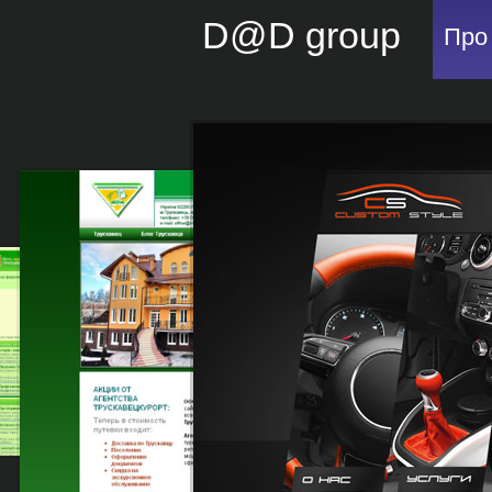
D@D group
Про