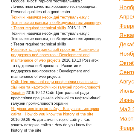
Особові якості гарного тестувальника :
Личностные качества хорошего тестировщика :
Нояб
Personal qualities of a good tester
Апре
Технічні навички необхідні тестувальнику :
Технические навыки, необходимые тестировщику
Февр
: Tester required technical skills
2016.11.17
Технічні навички необхідні тестувальнику :
Янва
Технические навыки, необходимые тестировщику
Дека
: Tester required technical skills
Розвиток та підтримка веб-проектів : Развитие и
Нояб
поддержка веб-проектов : Development and
maintenance of web projects
2016.10.13
Розвиток
Октя
та підтримка веб-проектів : Развитие и
поддержка веб-проектов : Development and
Сент
maintenance of web projects
Авгу
Сайт Центральної ради профспілки працівників
хімічної та нафтохімічної галузей промисловості
Июль
України
2016.10.12
Сайт Центральної ради
профспілки працівників хімічної та нафтохімічної
Июнь
галузей промисловості України
Май 
Як дізнатися історію сайту : Как узнать историю
сайта : How do you know the history of the site
Март
2016.09.29
Як дізнатися історію сайту : Как
узнать историю сайта : How do you know the
Февр
history of the site