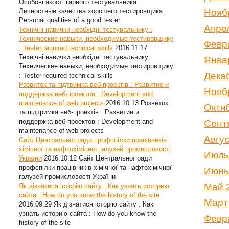
Особові якості гарного тестувальника :
Личностные качества хорошего тестировщика :
Нояб
Personal qualities of a good tester
Апре
Технічні навички необхідні тестувальнику :
Технические навыки, необходимые тестировщику
Февр
: Tester required technical skills
2016.11.17
Технічні навички необхідні тестувальнику :
Янва
Технические навыки, необходимые тестировщику
Дека
: Tester required technical skills
Розвиток та підтримка веб-проектів : Развитие и
Нояб
поддержка веб-проектов : Development and
maintenance of web projects
2016.10.13
Розвиток
Октя
та підтримка веб-проектів : Развитие и
поддержка веб-проектов : Development and
Сент
maintenance of web projects
Авгу
Сайт Центральної ради профспілки працівників
хімічної та нафтохімічної галузей промисловості
Июль
України
2016.10.12
Сайт Центральної ради
профспілки працівників хімічної та нафтохімічної
Июнь
галузей промисловості України
Май 
Як дізнатися історію сайту : Как узнать историю
сайта : How do you know the history of the site
Март
2016.09.29
Як дізнатися історію сайту : Как
узнать историю сайта : How do you know the
Февр
history of the site