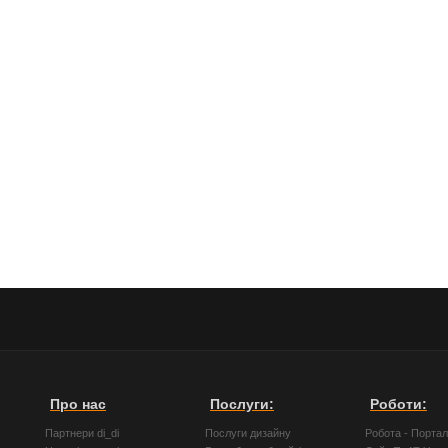
Про нас
Послуги:
Роботи:
Партнери di_di
Послуги дизайну
Робота - Порта