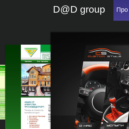
D@D group
Про