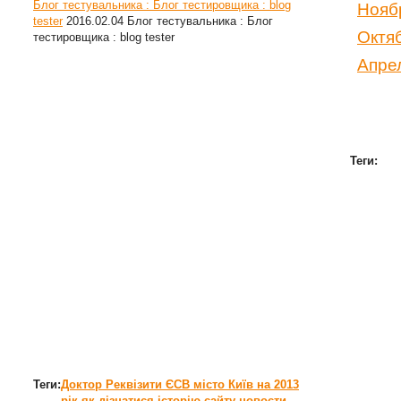
Блог тестувальника : Блог тестировщика : blog
Нояб
tester
2016.02.04
Блог тестувальника : Блог
Октя
тестировщика : blog tester
Апре
Теги:
Теги:
Доктор
Реквізити ЄСВ місто Київ на 2013
рік
як дізнатися історію сайту
новости