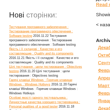
Read m
Нові
сторінки:
Show
< наз
Тестування програмного забезпечення :
Тестирование программного обеспечения :
Software testing
2016.11.22
Тестування
Archi
програмного забезпечення : Тестирование
программного обеспечения : Software testing
Дека
Якість і її складові : Качество и его
составляющие : Quality and its components
Октя
2016.11.21
Якість і її складові : Качество и его
Сент
составляющие : Quality and its components
Цілі тестування : цели тестирования : Objectives
Февр
testing
2016.11.20
Цілі тестування : цели
тестирования : Objectives testing
Апре
Гарячі клавіші Windows : Горячие клавиши
Windows : Windows Hotkeys
2016.11.20
Гарячі
Март
клавіші Windows : Горячие клавиши Windows :
Февр
Windows Hotkeys
Особові якості гарного тестувальника :
Янва
Личностные качества хорошего тестировщика :
Personal qualities of a good tester
2016.11.18
Дека