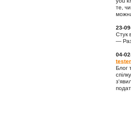
you k
те, чи
можна
23-0
Стук 
— Раз
04-0
tester
Блог 
спілку
з'яви
подат