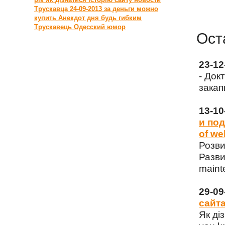
Трускавца
24-09-2013
за деньги можно
купить
Анекдот дня
будь гибким
Трускавець
Одесский юмор
Ост
23-1
- Док
закап
13-1
и под
of we
Розви
Разви
maint
29-0
сайта
Як ді