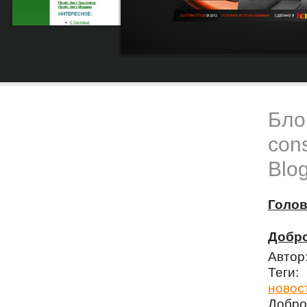
Блог
cons
Blog
Голо
Добро
Автор
Теги
новос
Добро 