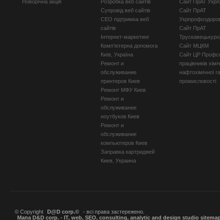
Новорічна акція
Розробка веб сайтів
Сайт ПрАТ Укр
Супровід веб сайтів
Сайт ПрАТ
СЕО підтримка веб
Укрпрофоздоро
сайтів
Сайт ПрАТ
Інтернет-маркетинг
Трускавецькуро
Комп'ютерна допомога
Сайт МЦКМ
Київ, Україна
Сайт ЦР Профсп
Ремонт и
працівників хімі
обслуживание
нафтохімічної г
принтеров Киев
промисловості
Ремонт МФУ Киев
Ремонт и
обслуживание
ноутбуков Киев
Ремонт и
обслуживание
компьютеров Киев
Заправка картриджей
Киев, Украина
© Copyright
D@D corp.©
- всі права застережено.
Мапа D&D corp. - IT, web, SEO, consulting, analytic and design studio sitema