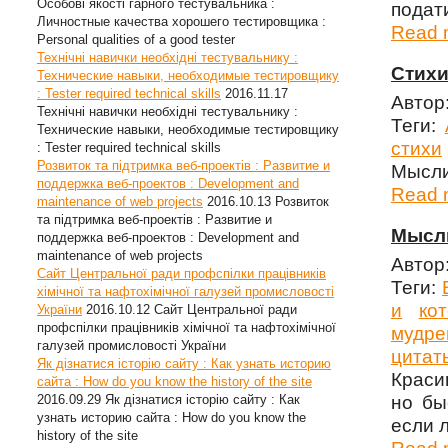
Особові якості гарного тестувальника :
подати
Личностные качества хорошего тестировщика :
Read m
Personal qualities of a good tester
Технічні навички необхідні тестувальнику :
Стихи
Технические навыки, необходимые тестировщику
: Tester required technical skills
2016.11.17
Автор
Технічні навички необхідні тестувальнику :
Теги:
Технические навыки, необходимые тестировщику
стихи
: Tester required technical skills
Розвиток та підтримка веб-проектів : Развитие и
Мысли
поддержка веб-проектов : Development and
Read m
maintenance of web projects
2016.10.13
Розвиток
та підтримка веб-проектів : Развитие и
Мысли
поддержка веб-проектов : Development and
maintenance of web projects
Автор
Сайт Центральної ради профспілки працівників
Теги:
хімічної та нафтохімічної галузей промисловості
и
ко
України
2016.10.12
Сайт Центральної ради
профспілки працівників хімічної та нафтохімічної
мудре
галузей промисловості України
цитат
Як дізнатися історію сайту : Как узнать историю
Краси
сайта : How do you know the history of the site
2016.09.29
Як дізнатися історію сайту : Как
но бы
узнать историю сайта : How do you know the
если 
history of the site