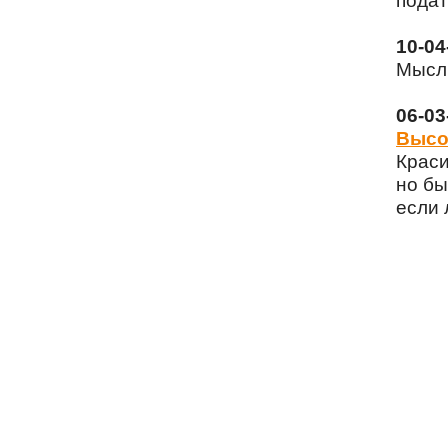
подат
10-0
Мысли
06-0
Высо
Краси
но бы
если 