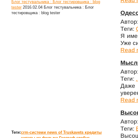
Read m
Блог тестувальника : Блог тестировщика : blog
tester
2016.02.04
Блог тестувальника : Блог
Одес
тестировщика : blog tester
Автор
Теги:
Я име
Уже с
Read m
Мысли
Автор
Теги:
.
Даже 
увере
Read m
Высоц
Автор
Теги:
Теги:
crm-системи
news of Truskavets
кредиты
Высоц
цитаты из фильма Географ глобус