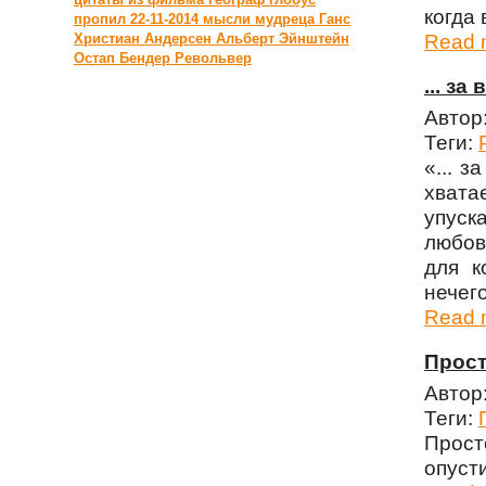
когда 
пропил
22-11-2014
мысли мудреца
Ганс
Христиан Андерсен
Альберт Эйнштейн
Read m
Остап Бендер
Револьвер
... за
Автор
Теги:
«... 
хвата
упуск
любов
для к
нечего
Read m
Просто
Автор
Теги:
Прос
опусти