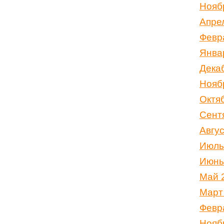
Нояб
Апре
Февр
Янва
Дека
Нояб
Октя
Сент
Авгу
Июль
Июнь
Май 
Март
Февр
Нояб