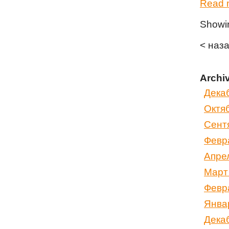
Read m
Show
< наз
Archi
Дека
Октя
Сент
Февр
Апре
Март
Февр
Янва
Дека