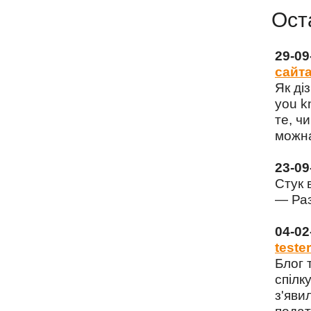
Ост
29-0
сайта
Як ді
you k
те, чи
можна
23-0
Стук 
— Раз
04-0
tester
Блог 
спілку
з'яви