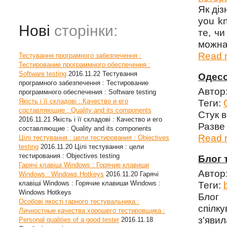
Як діз
you kn
Нові
сторінки:
те, чи
можна
Read m
Тестування програмного забезпечення :
Тестирование программного обеспечения :
Software testing
2016.11.22
Тестування
Одес
програмного забезпечення : Тестирование
Автор
программного обеспечения : Software testing
Якість і її складові : Качество и его
Теги:
составляющие : Quality and its components
Стук 
2016.11.21
Якість і її складові : Качество и его
Разве
составляющие : Quality and its components
Read m
Цілі тестування : цели тестирования : Objectives
testing
2016.11.20
Цілі тестування : цели
тестирования : Objectives testing
Блог 
Гарячі клавіші Windows : Горячие клавиши
Автор
Windows : Windows Hotkeys
2016.11.20
Гарячі
клавіші Windows : Горячие клавиши Windows :
Теги:
Windows Hotkeys
Блог
Особові якості гарного тестувальника :
спілку
Личностные качества хорошего тестировщика :
з'яви
Personal qualities of a good tester
2016.11.18