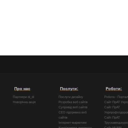
Про нас
Послуги:
Роботи:
Партнери di_di
Послуги дизайну
Робота - Порта
Новорічна акція
Розробка веб сайтів
Сайт ПрАТ Укр
Супровід веб сайтів
Сайт ПрАТ
СЕО підтримка веб
Укрпрофоздоро
сайтів
Сайт ПрАТ
Інтернет-маркетинг
Трускавецькуро
Комп'ютерна допомога
Сайт МЦКМ