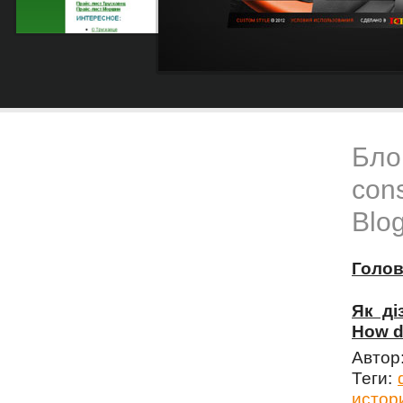
Блог
cons
Blog
Голо
Як ді
How do
Автор
Теги:
истор