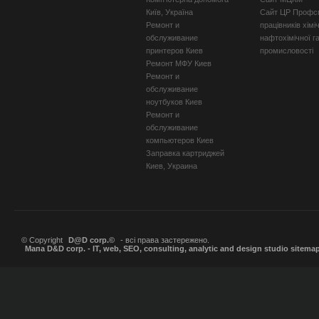
Київ, Україна
Сайт ЦР Профсп
Ремонт и
працівників хімі
обслуживание
нафтохімічної г
принтеров Киев
промисловості
Ремонт МФУ Киев
Ремонт и
обслуживание
ноутбуков Киев
Ремонт и
обслуживание
компьютеров Киев
Заправка картриджей
Киев, Украина
© Copyright
D@D corp.©
- всі права застережено.
Мапа D&D corp. - IT, web, SEO, consulting, analytic and design studio sitema