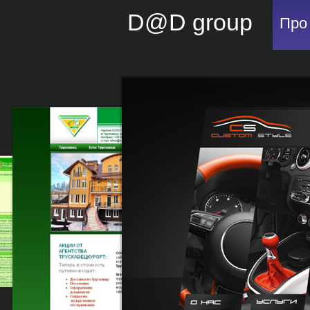
D@D group
Про