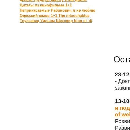
Цитаты из кинофильма 1+1
Неприкасаемые
Рабинович
я не люблю
Одесский юмор
1+1 The intouchables
Трускавец
Уильям Шекспир
blog di_di
Ост
23-1
- Док
закап
13-1
и под
of we
Розви
Разви