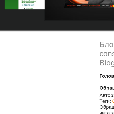
Блог
cons
Blog
Голо
Обращ
Автор
Теги:
Обращ
чита