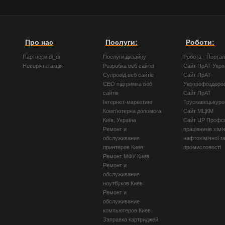
Про нас
Послуги:
Роботи:
Партнери di_di
Послуги дизайну
Робота - Порта
Новорічна акція
Розробка веб сайтів
Сайт ПрАТ Укр
Супровід веб сайтів
Сайт ПрАТ
СЕО підтримка веб
Укрпрофоздоро
сайтів
Сайт ПрАТ
Інтернет-маркетинг
Трускавецькуро
Комп'ютерна допомога
Сайт МЦКМ
Київ, Україна
Сайт ЦР Профсп
Ремонт и
працівників хімі
обслуживание
нафтохімічної г
принтеров Киев
промисловості
Ремонт МФУ Киев
Ремонт и
обслуживание
ноутбуков Киев
Ремонт и
обслуживание
компьютеров Киев
Заправка картриджей