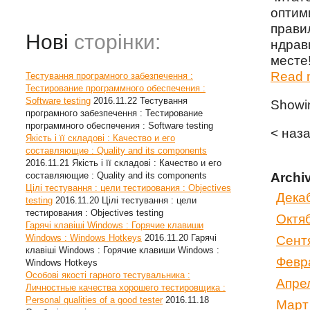
опти
прави
Нові
сторінки:
ндрав
месте!
Read m
Тестування програмного забезпечення :
Тестирование программного обеспечения :
Software testing
2016.11.22
Тестування
Show
програмного забезпечення : Тестирование
программного обеспечения : Software testing
< наз
Якість і її складові : Качество и его
составляющие : Quality and its components
2016.11.21
Якість і її складові : Качество и его
составляющие : Quality and its components
Archi
Цілі тестування : цели тестирования : Objectives
Дека
testing
2016.11.20
Цілі тестування : цели
тестирования : Objectives testing
Октя
Гарячі клавіші Windows : Горячие клавиши
Windows : Windows Hotkeys
2016.11.20
Гарячі
Сент
клавіші Windows : Горячие клавиши Windows :
Февр
Windows Hotkeys
Особові якості гарного тестувальника :
Апре
Личностные качества хорошего тестировщика :
Personal qualities of a good tester
2016.11.18
Март