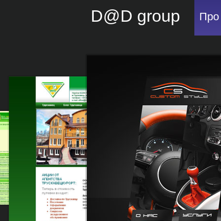
D@D group
Про