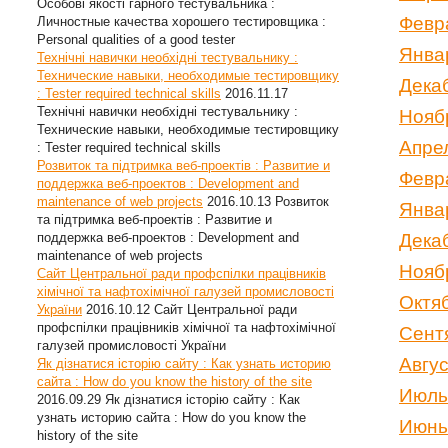
Особові якості гарного тестувальника :
Февр
Личностные качества хорошего тестировщика :
Personal qualities of a good tester
Янва
Технічні навички необхідні тестувальнику :
Технические навыки, необходимые тестировщику
Дека
: Tester required technical skills
2016.11.17
Технічні навички необхідні тестувальнику :
Нояб
Технические навыки, необходимые тестировщику
Апре
: Tester required technical skills
Розвиток та підтримка веб-проектів : Развитие и
Февр
поддержка веб-проектов : Development and
maintenance of web projects
2016.10.13
Розвиток
Янва
та підтримка веб-проектів : Развитие и
поддержка веб-проектов : Development and
Дека
maintenance of web projects
Нояб
Сайт Центральної ради профспілки працівників
хімічної та нафтохімічної галузей промисловості
Октя
України
2016.10.12
Сайт Центральної ради
профспілки працівників хімічної та нафтохімічної
Сент
галузей промисловості України
Авгу
Як дізнатися історію сайту : Как узнать историю
сайта : How do you know the history of the site
Июль
2016.09.29
Як дізнатися історію сайту : Как
узнать историю сайта : How do you know the
Июнь
history of the site