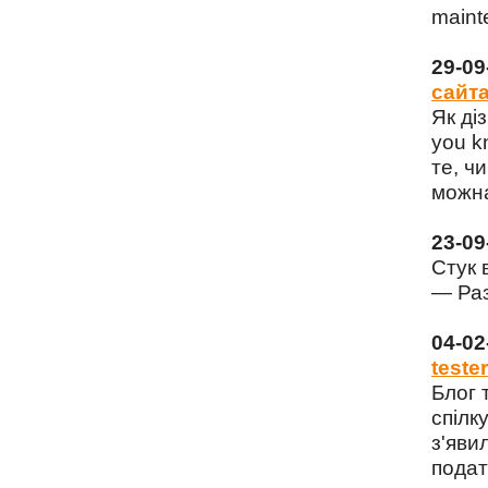
maint
29-0
сайта
Як ді
you k
те, чи
можна
23-0
Стук 
— Раз
04-0
tester
Блог 
спілку
з'яви
подат