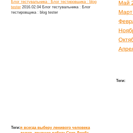
Блог тестувальника : Блог тестировщика : blog
Май 
tester
2016.02.04
Блог тестувальника : Блог
Март
тестировщика : blog tester
Февр
Нояб
Октя
Апре
Теги:
Теги:
я всегда выберу ленивого человека
делать трудную работу
Стив Джобс