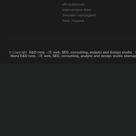
обслуживание
компьютеров Киев
Заправка картриджей
Киев, Украина
© Copyright
D&D corp. - IT, web, SEO, consulting, analytic and design studio
.
Мапа D&D corp. - IT, web, SEO, consulting, analytic and design studio sitema