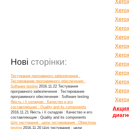
Xerox
Xerox
Xerox
Xerox
Xerox
Xerox
Xerox
Нові
сторінки:
Xerox
Xero
Тестування програмного забезпечення :
Xero
Тестирование программного обеспечения :
Software testing
2016.11.22
Тестування
Xero
програмного забезпечення : Тестирование
программного обеспечения : Software testing
Xero
Якість і її складові : Качество и его
составляющие : Quality and its components
Акция
2016.11.21
Якість і її складові : Качество и его
диагн
составляющие : Quality and its components
Цілі тестування : цели тестирования : Objectives
testing
2016.11.20
Цілі тестування : цели