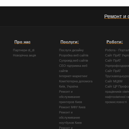
Ремонт и
Про нас
Послуги:
Роботи:
Партнери di_di
Послуги дизайну
Робота - Порта
Новорічна акція
Розробка веб сайтів
Сайт ПрАТ Укр
Супровід веб сайтів
Сайт ПрАТ
СЕО підтримка веб
Укрпрофоздоро
сайтів
Сайт ПрАТ
Інтернет-маркетинг
Трускавецькуро
Комп'ютерна допомога
Сайт МЦКМ
Київ, Україна
Сайт ЦР Профсп
Ремонт и
працівників хімі
обслуживание
нафтохімічної г
принтеров Киев
промисловості
Ремонт МФУ Киев
Ремонт и
обслуживание
ноутбуков Киев
Ремонт и