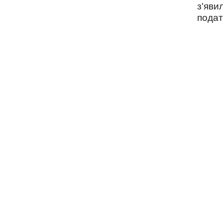
з'яви
подат