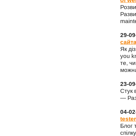
of we
Розви
Разви
maint
29-0
сайта
Як ді
you k
те, чи
можна
23-0
Стук 
— Раз
04-0
tester
Блог 
спілку