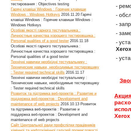
тестирования : Objectives testing
- рем
Гарячі клавіші Windows : Горячие клавиши
- об
Windows : Windows Hotkeys
2016.11.20
Гарячі
клавіші Windows : Горячие клавиши Windows :
- зап
Windows Hotkeys
Особові якості гарного тестувальника :
- зам
Личностные качества хорошего тестировщика :
Personal qualities of a good tester
2016.11.18
- уст
Особові якості гарного тестувальника :
Xero
Личностные качества хорошего тестировщика :
Personal qualities of a good tester
- уст
Технічні навички необхідні тестувальнику :
Технические навыки, необходимые тестировщику
: Tester required technical skills
2016.11.17
Технічні навички необхідні тестувальнику :
Зво
Технические навыки, необходимые тестировщику
: Tester required technical skills
Розвиток та підтримка веб-проектів : Развитие и
Акци
поддержка веб-проектов : Development and
расх
maintenance of web projects
2016.10.13
Розвиток
испо
та підтримка веб-проектів : Развитие и
поддержка веб-проектов : Development and
Xerox
maintenance of web projects
Сайт Центральної ради профспілки працівників
хімічної та нафтохімічної галузей промисловості