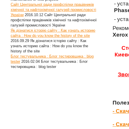
- уст
Сайт Центральної ради профспілки працівників
Phase
хімічної та нафтохімічної галузей промисловості
України
2016.10.12
Сайт Центральної ради
- уст
профспілки працівників хімічної та нафтохімічної
галузей промисловості України
Реком
Як дізнатися історію сайту : Как узнать историю
Xerox
сайта : How do you know the history of the site
2016.09.29
Як дізнатися історію сайту : Как
узнать историю сайта : How do you know the
Ст
history of the site
Киев
Блог тестувальника : Блог тестировщика : blog
tester
2016.02.04
Блог тестувальника : Блог
тестировщика : blog tester
Зво
Полез
- Ска
- Ска