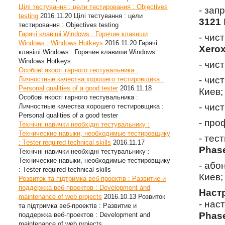
Цілі тестування : цели тестирования : Objectives
- зап
testing
2016.11.20
Цілі тестування : цели
3121
тестирования : Objectives testing
Гарячі клавіші Windows : Горячие клавиши
- чис
Windows : Windows Hotkeys
2016.11.20
Гарячі
Xerox
клавіші Windows : Горячие клавиши Windows :
Windows Hotkeys
- чис
Особові якості гарного тестувальника :
- чис
Личностные качества хорошего тестировщика :
Personal qualities of a good tester
2016.11.18
Киев;
Особові якості гарного тестувальника :
- чис
Личностные качества хорошего тестировщика :
Personal qualities of a good tester
- про
Технічні навички необхідні тестувальнику :
Технические навыки, необходимые тестировщику
- тес
: Tester required technical skills
2016.11.17
Phase
Технічні навички необхідні тестувальнику :
Технические навыки, необходимые тестировщику
- або
: Tester required technical skills
Киев;
Розвиток та підтримка веб-проектів : Развитие и
поддержка веб-проектов : Development and
Наст
maintenance of web projects
2016.10.13
Розвиток
- нас
та підтримка веб-проектів : Развитие и
Phase
поддержка веб-проектов : Development and
maintenance of web projects