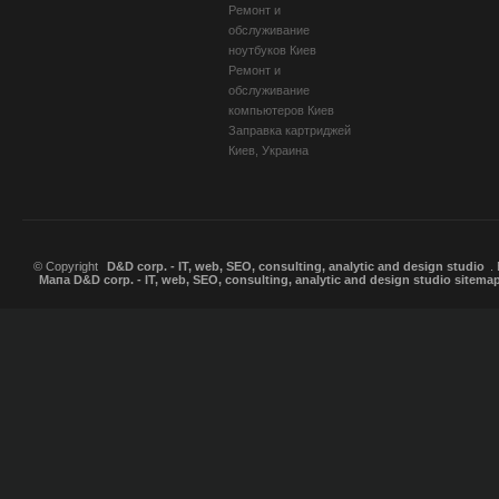
Ремонт и
обслуживание
ноутбуков Киев
Ремонт и
обслуживание
компьютеров Киев
Заправка картриджей
Киев, Украина
© Copyright
D&D corp. - IT, web, SEO, consulting, analytic and design studio
.
Мапа D&D corp. - IT, web, SEO, consulting, analytic and design studio sitema