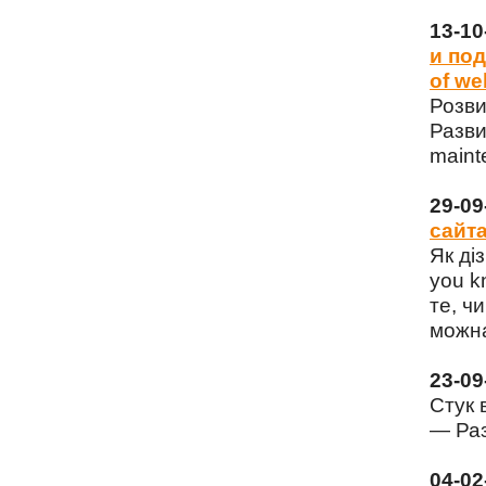
13-1
и под
of we
Розви
Разви
maint
29-0
сайта
Як ді
you k
те, чи
можна
23-0
Стук 
— Раз
04-0