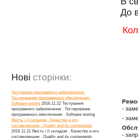
В с
До 
Кол
Нові
сторінки:
Тестування програмного забезпечення :
Тестирование программного обеспечения :
Ремо
Software testing
2016.11.22
Тестування
- зам
програмного забезпечення : Тестирование
программного обеспечения : Software testing
- зам
Якість і її складові : Качество и его
составляющие : Quality and its components
Обсл
2016.11.21
Якість і її складові : Качество и его
- зап
составляющие : Quality and its components