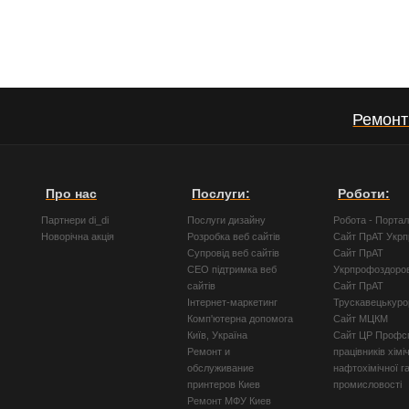
Ремонт
Про нас
Послуги:
Роботи:
Партнери di_di
Послуги дизайну
Робота - Порта
Новорічна акція
Розробка веб сайтів
Сайт ПрАТ Укр
Супровід веб сайтів
Сайт ПрАТ
СЕО підтримка веб
Укрпрофоздоро
сайтів
Сайт ПрАТ
Інтернет-маркетинг
Трускавецькуро
Комп'ютерна допомога
Сайт МЦКМ
Київ, Україна
Сайт ЦР Профсп
Ремонт и
працівників хімі
обслуживание
нафтохімічної г
принтеров Киев
промисловості
Ремонт МФУ Киев