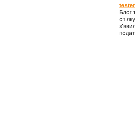
tester
Блог 
спілку
з'яви
подат