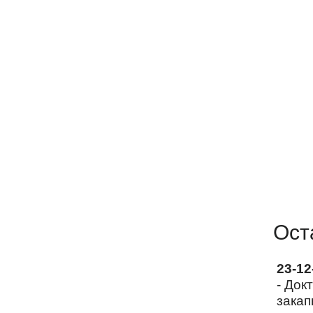
Ост
23-1
- Док
закап