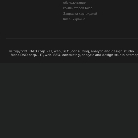
обслуживание
компьютеров Киев
Заправка картриджей
Киев, Украина
© Copyright
D&D corp. - IT, web, SEO, consulting, analytic and design studio
.
Мапа D&D corp. - IT, web, SEO, consulting, analytic and design studio sitema