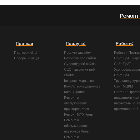
Ремонт
Про нас
Послуги:
Роботи:
Партнери di_di
Послуги дизайну
Робота - Порта
Новорічна акція
Розробка веб сайтів
Сайт ПрАТ Укр
Супровід веб сайтів
Сайт ПрАТ
СЕО підтримка веб
Укрпрофоздоро
сайтів
Сайт ПрАТ
Інтернет-маркетинг
Трускавецькуро
Комп'ютерна допомога
Сайт МЦКМ
Київ, Україна
Сайт ЦР Профсп
Ремонт и
працівників хімі
обслуживание
нафтохімічної г
принтеров Киев
промисловості
Ремонт МФУ Киев
Ремонт и
обслуживание
ноутбуков Киев
Ремонт и