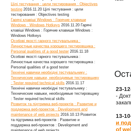
Цілі тестування : цели тестирования : Objectives
testing
2016.11.20
Цілі тестування : цели
тестирования : Objectives testing
Гарячі клавіші Windows : Горячие клавиши
Windows : Windows Hotkeys
2016.11.20
Гарячі
клавіші Windows : Горячие клавиши Windows :
Windows Hotkeys
Особові якості гарного тестувальника :
Личностные качества хорошего тестировщика :
Personal qualities of a good tester
2016.11.18
Особові якості гарного тестувальника :
Личностные качества хорошего тестировщика :
Personal qualities of a good tester
Ост
Технічні навички необхідні тестувальнику :
Технические навыки, необходимые тестировщику
: Tester required technical skills
2016.11.17
Технічні навички необхідні тестувальнику :
23-1
Технические навыки, необходимые тестировщику
- Док
: Tester required technical skills
закап
Розвиток та підтримка веб-проектів : Развитие и
поддержка веб-проектов : Development and
maintenance of web projects
2016.10.13
Розвиток
13-1
та підтримка веб-проектів : Развитие и
и под
поддержка веб-проектов : Development and
of we
maintenance of web projects