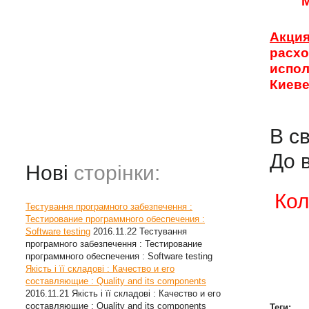
Акци
расх
испол
Киеве
В с
До 
Нові
сторінки:
Кол
Тестування програмного забезпечення :
Тестирование программного обеспечения :
Software testing
2016.11.22
Тестування
програмного забезпечення : Тестирование
программного обеспечения : Software testing
Якість і її складові : Качество и его
составляющие : Quality and its components
2016.11.21
Якість і її складові : Качество и его
составляющие : Quality and its components
Теги: