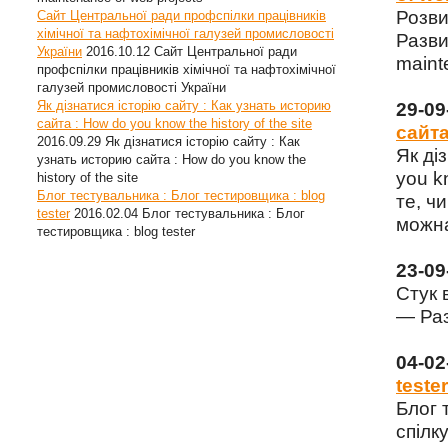
Розви
Сайт Центральної ради профспілки працівників
хімічної та нафтохімічної галузей промисловості
Разви
України
2016.10.12
Сайт Центральної ради
maint
профспілки працівників хімічної та нафтохімічної
галузей промисловості України
Як дізнатися історію сайту : Как узнать историю
29-0
сайта : How do you know the history of the site
сайта
2016.09.29
Як дізнатися історію сайту : Как
Як ді
узнать историю сайта : How do you know the
you k
history of the site
Блог тестувальника : Блог тестировщика : blog
те, чи
tester
2016.02.04
Блог тестувальника : Блог
можна
тестировщика : blog tester
23-0
Стук 
— Раз
04-0
tester
Блог 
спілку