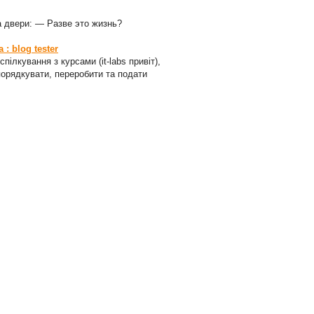
а двери: — Разве это жизнь?
: blog tester
пілкування з курсами (it-labs привіт),
порядкувати, переробити та подати