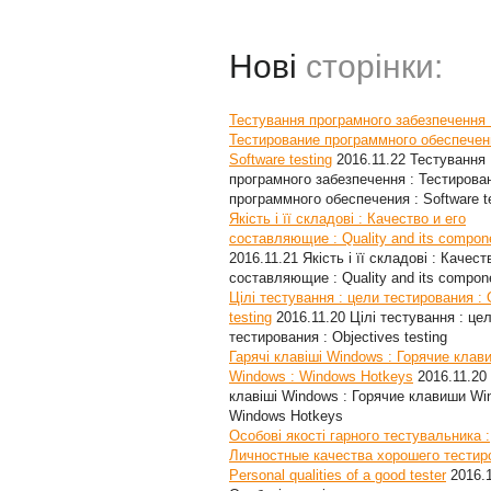
Нові
сторінки:
Тестування програмного забезпечення 
Тестирование программного обеспечен
Software testing
2016.11.22
Тестування
програмного забезпечення : Тестирова
программного обеспечения : Software t
Якість і її складові : Качество и его
составляющие : Quality and its compon
2016.11.21
Якість і її складові : Качест
составляющие : Quality and its compon
Цілі тестування : цели тестирования : 
testing
2016.11.20
Цілі тестування : це
тестирования : Objectives testing
Гарячі клавіші Windows : Горячие клав
Windows : Windows Hotkeys
2016.11.20
клавіші Windows : Горячие клавиши Wi
Windows Hotkeys
Особові якості гарного тестувальника :
Личностные качества хорошего тестир
Personal qualities of a good tester
2016.