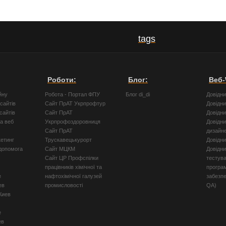
tags
Роботи:
Блог:
Веб-
йну
Робота - Портал ФПУ
Блог di_di
Довідн
сайтів
Сайт ПрАТ Укрпрофтур
Довідн
сайтів
Сайт ПрАТ
Довідн
а веб
Укрпрофоздоровниця
Довідни
Сайт ПрАТ
дизайн
кетинг
Трускавецькурорт
Довідн
допомога
Сайт МЦКМ
Довідни
Сайт ЦР Профспілки
тестув
працівників хімічної та
програ
е
нафтохімічної галузей
забезпе
ев
промисловості
QA)
Киев
е
ев