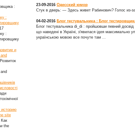
23-09-2016
Одесский юмор
овщика :
Стук в дверь: — Здесь живет Рабинович? Голос из-з
ку :
04-02-2016
Блог тестувальника : Блог тестировщика 
стировщику
Блог тестувальника di_di : пройшовши певний досвід с
17
що наведені в Україні, з'явилася ідея максимально у
ку :
українською мовою все почуте там ...
стировщику
азвитие и
 and
Розвиток
 and
цівників
мисловості
ради
тохімічної
ь историю
he site
 Как
w the