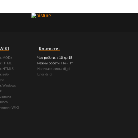
WIKI
Контакти:
ик MODx
Час роботи: з 10 до 18
ик HTML
Режим роботи: Пн - Пт
ик HTML5
Написати листа di_di
к веб-
Блог di_di
ера
ик Windows
к
альника
много
чення (WIKI