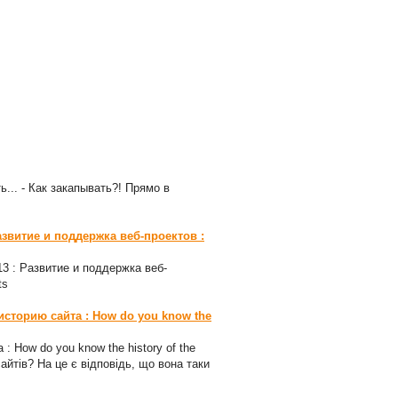
ь... - Как закапывать?! Прямо в
азвитие и поддержка веб-проектов :
-13 : Развитие и поддержка веб-
ts
 историю сайта : How do you know the
 : How do you know the history of the
сайтів? На це є відповідь, що вона таки