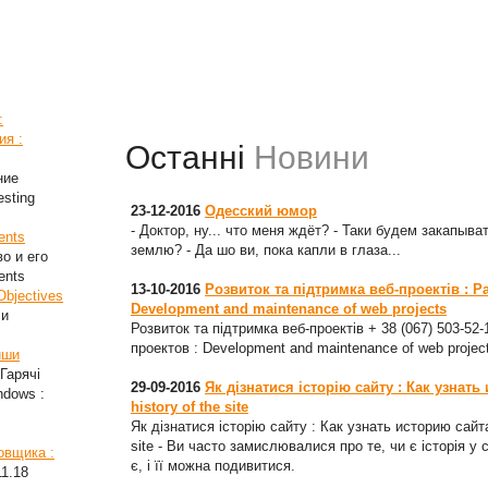
:
ия :
Останні
Новини
ние
esting
23-12-2016
Одесский юмор
- Доктор, ну... что меня ждёт? - Таки будем закапыват
ents
землю? - Да шо ви, пока капли в глаза...
во и его
ents
13-10-2016
Розвиток та підтримка веб-проектів : Р
Objectives
Development and maintenance of web projects
ли
Розвиток та підтримка веб-проектів + 38 (067) 503-52
проектов : Development and maintenance of web projec
иши
Гарячі
29-09-2016
Як дізнатися історію сайту : Как узнать
ndows :
history of the site
Як дізнатися історію сайту : Как узнать историю сайта
site - Ви часто замислювалися про те, чи є історія у 
овщика :
є, і її можна подивитися.
11.18