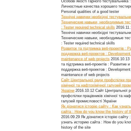
Особові якості гарного тестувальника :
Личностные качества хорошего тестир
Personal qualities of a good tester
Технічні навички необхідні тестувальни
Технические навыки, необходимые те
: Tester required technical skills
2016.11.
Технічні навички необхідні тестувальни
Технические навыки, необходимые те
: Tester required technical skills
Розвиток та підтримка веб-проектів : Р
поддержка веб-проектов : Development
maintenance of web projects
2016.10.13
та підтримка веб-проектів : Развитие и
поддержка веб-проектов : Development
maintenance of web projects
Сайт Центральної ради профспілки пра
хімічної та нафтохімічної галузей про
України
2016.10.12
Сайт Центральної 
профспілки працівників хімічної та наф
галузей промисловості України
Як дізнатися історію сайту : Как узнат
сайта : How do you know the history of t
2016.09.29
Як дізнатися історію сайту :
узнать историю сайта : How do you kno
history of the site