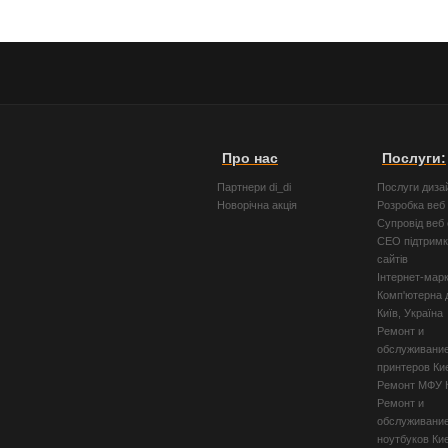
Про нас
Послуги:
Партнери di_di
Послуги диза
Новорічна акція
Розробка веб 
Супровід веб 
СЕО підтримк
сайтів
Інтернет-мар
Комп'ютерна 
Київ, Україна
Ремонт и
обслуживани
принтеров Ки
Ремонт МФУ 
Ремонт и
обслуживани
ноутбуков Ки