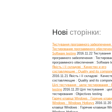
Нові
сторінки:
Тестування програмного забезпечення 
Тестирование программного обеспечен
Software testing
2016.11.22
Тестування
програмного забезпечення : Тестирова
программного обеспечения : Software t
Якість і її складові : Качество и его
составляющие : Quality and its compon
2016.11.21
Якість і її складові : Качест
составляющие : Quality and its compon
Цілі тестування : цели тестирования : 
testing
2016.11.20
Цілі тестування : це
тестирования : Objectives testing
Гарячі клавіші Windows : Горячие клав
Windows : Windows Hotkeys
2016.11.20
клавіші Windows : Горячие клавиши Wi
Windows Hotkeys