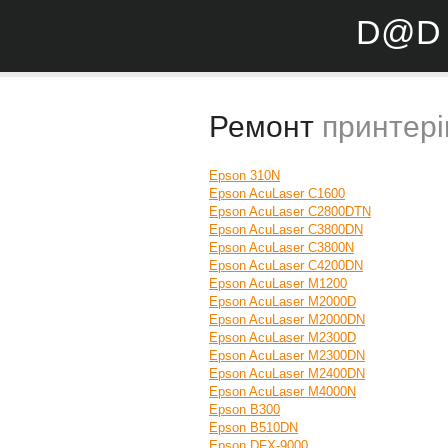
D@D 
Ремонт
принтері
Epson 310N
Epson AcuLaser C1600
Epson AcuLaser C2800DTN
Epson AcuLaser C3800DN
Epson AcuLaser C3800N
Epson AcuLaser C4200DN
Epson AcuLaser M1200
Epson AcuLaser M2000D
Epson AcuLaser M2000DN
Epson AcuLaser M2300D
Epson AcuLaser M2300DN
Epson AcuLaser M2400DN
Epson AcuLaser M4000N
Epson B300
Epson B510DN
Epson DFX-9000