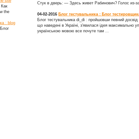
he site
Стук в дверь: — Здесь живет Рабинович? Голос из-з
 Как
w the
04-02-2016
Блог тестувальника : Блог тестировщика 
Блог тестувальника di_di : пройшовши певний досвід с
а : blog
що наведені в Україні, з'явилася ідея максимально у
 Блог
українською мовою все почуте там ...