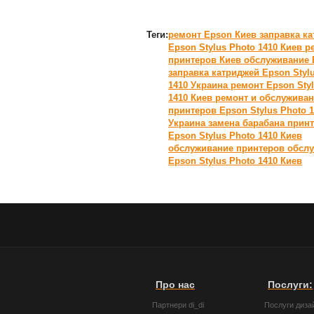
Теги:
ремонт Epson Киев
заправка к
Epson Stylus Photo 1410 Киев
р
принтеров Киев
обслуживание 
заправка катриджей Epson Styl
1410 Украина
ремонт Epson Styl
1410 Киев
ремонт и обслужива
принтеров Epson Stylus Photo 
Украина
замена барабана прин
Epson Stylus Photo 1410 Киев
обслуживание принтеров
обсл
Epson Stylus Photo 1410 Киев
Про нас
Послуги:
Партнери di_di
Послуги диза