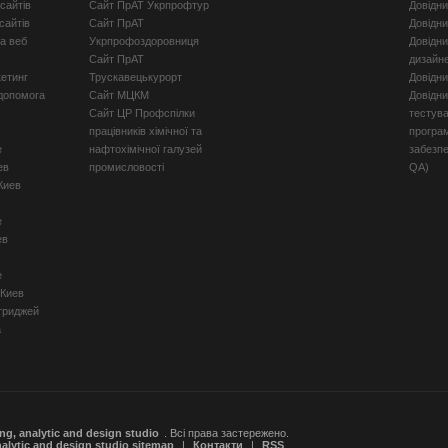
сайтів
Сайт ПрАТ Укрпрофтур
Довідн
сайтів
Сайт ПрАТ
Довідн
а веб
Укрпрофоздоровниця
Довідни
Сайт ПрАТ
дизайн
кетинг
Трускавецькурорт
Довідн
допомога
Сайт МЦКМ
Довідни
Сайт ЦР Профспілки
тестув
працівників хімічної та
програ
е
нафтохімічної галузей
забезпе
ев
промисловості
QA)
Киев
е
ев
е
 Киев
триджей
а
ing, analytic and design studio
. Всі права застережено.
nalytic and design studio sitemap
|
Контакти
|
RSS