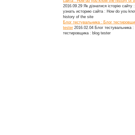
сайта : How do you know the history of t
2016.09.29
Як дізнатися історію сайту :
узнать историю сайта : How do you kno
history of the site
Блог тестувальника : Блог тестировщик
tester
2016.02.04
Блог тестувальника :
тестировщика : blog tester