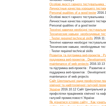
Особові якості гарного тестувальника :
Личностные качества хорошего тестир
Personal qualities of a good tester
2016.
Особові якості гарного тестувальника :
Личностные качества хорошего тестир
Personal qualities of a good tester
Технічні навички необхідні тестувальни
Технические навыки, необходимые те
: Tester required technical skills
2016.11.
Технічні навички необхідні тестувальни
Технические навыки, необходимые те
: Tester required technical skills
Розвиток та підтримка веб-проектів : Р
поддержка веб-проектов : Development
maintenance of web projects
2016.10.13
та підтримка веб-проектів : Развитие и
поддержка веб-проектов : Development
maintenance of web projects
Сайт Центральної ради профспілки пра
хімічної та нафтохімічної галузей про
України
2016.10.12
Сайт Центральної 
профспілки працівників хімічної та наф
галузей промисловості України
Як дізнатися історію сайту : Как узнат