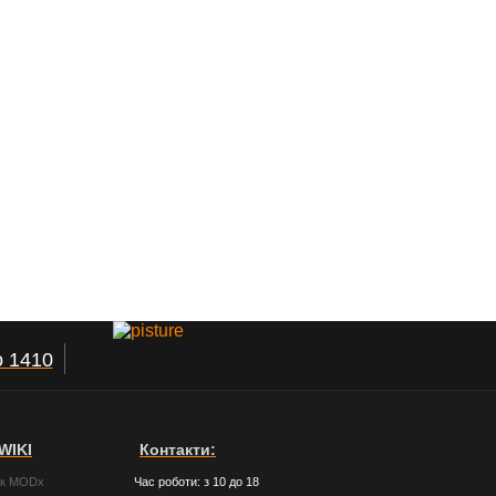
o 1410
WIKI
Контакти:
ик MODx
Час роботи: з 10 до 18