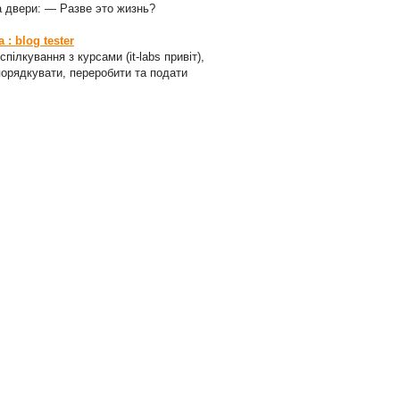
а двери: — Разве это жизнь?
: blog tester
пілкування з курсами (it-labs привіт),
порядкувати, переробити та подати