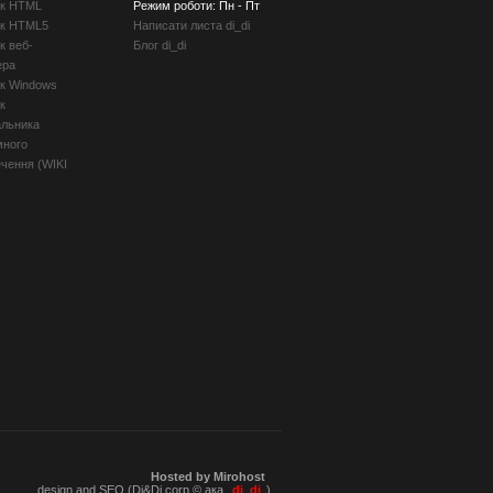
ик HTML
Режим роботи: Пн - Пт
ик HTML5
Написати листа di_di
к веб-
Блог di_di
ера
ик Windows
к
альника
много
чення (WIKI
Hosted by Mirohost
design and SEO (Di&Di corp.© ака
di_di
)