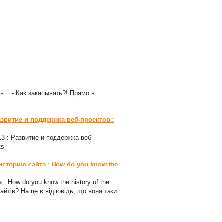
ь... - Как закапывать?! Прямо в
азвитие и поддержка веб-проектов :
-13 : Развитие и поддержка веб-
ts
 историю сайта : How do you know the
 : How do you know the history of the
сайтів? На це є відповідь, що вона таки