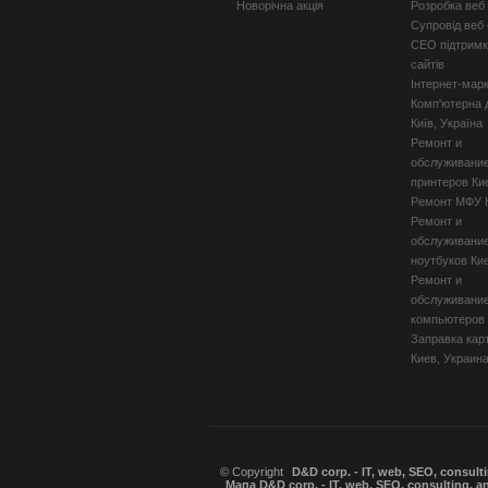
Новорічна акція
Розробка веб 
Супровід веб 
СЕО підтримк
сайтів
Інтернет-мар
Комп'ютерна 
Київ, Україна
Ремонт и
обслуживани
принтеров Ки
Ремонт МФУ 
Ремонт и
обслуживани
ноутбуков Ки
Ремонт и
обслуживани
компьютеров
Заправка кар
Киев, Украин
© Copyright
D&D corp. - IT, web, SEO, consult
Мапа D&D corp. - IT, web, SEO, consulting, a