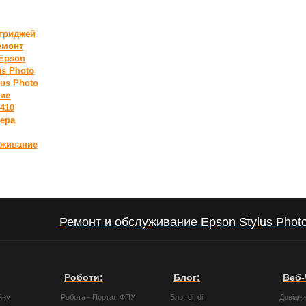
атриджей
емонт
Epson
us Photo
us Photo
ние
1410
тера
уживание
Ремонт и обслуживание Epson Stylus Phot
Роботи:
Блог:
Веб-
йну
Робота - Портал ФПУ
Блог di_di
Довідн