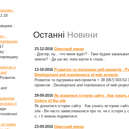
овщика :
11.18
овщика :
Останні
Новини
ку :
стировщику
17
23-12-2016
Одесский юмор
ку :
- Доктор, ну... что меня ждёт? - Таки будем закапыват
стировщику
землю? - Да шо ви, пока капли в глаза...
азвитие и
13-10-2016
Розвиток та підтримка веб-проектів : Р
 and
Development and maintenance of web projects
Розвиток
Розвиток та підтримка веб-проектів + 38 (067) 503-52
проектов : Development and maintenance of web projec
 and
29-09-2016
Як дізнатися історію сайту : Как узнать
цівників
history of the site
мисловості
Як дізнатися історію сайту : Как узнать историю сайта
ради
site - Ви часто замислювалися про те, чи є історія у 
тохімічної
є, і її можна подивитися.
ь историю
23-09-2016
Одесский юмор