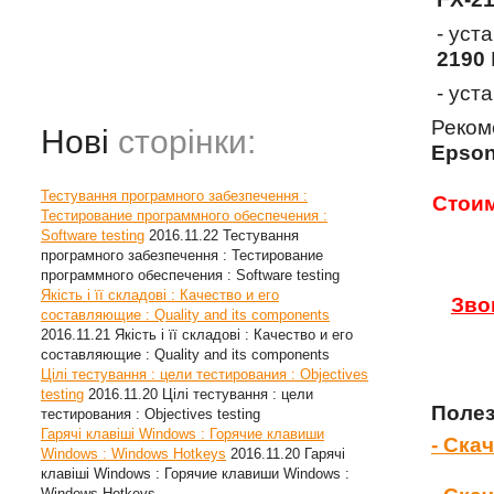
- уст
2190
- уст
Реком
Нові
сторінки:
Epson
Тестування програмного забезпечення :
Стоим
Тестирование программного обеспечения :
Software testing
2016.11.22
Тестування
програмного забезпечення : Тестирование
программного обеспечения : Software testing
Якість і її складові : Качество и его
Зво
составляющие : Quality and its components
2016.11.21
Якість і її складові : Качество и его
составляющие : Quality and its components
Цілі тестування : цели тестирования : Objectives
testing
2016.11.20
Цілі тестування : цели
Полез
тестирования : Objectives testing
Гарячі клавіші Windows : Горячие клавиши
- Ска
Windows : Windows Hotkeys
2016.11.20
Гарячі
клавіші Windows : Горячие клавиши Windows :
Windows Hotkeys