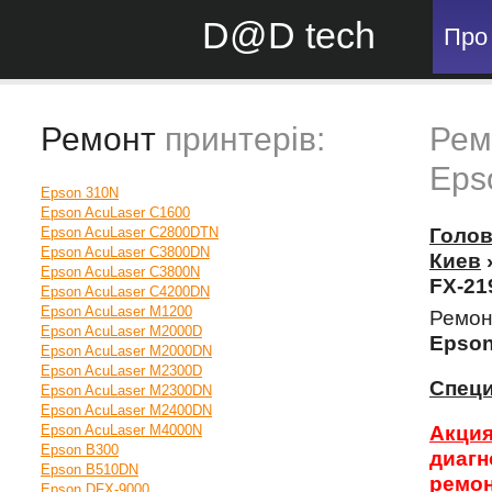
D@D tech
Про
Ремонт
принтерів:
Рем
Eps
Epson 310N
Epson AcuLaser C1600
Epson AcuLaser C2800DTN
Голо
Epson AcuLaser C3800DN
Киев
Epson AcuLaser C3800N
FX-21
Epson AcuLaser C4200DN
Epson AcuLaser M1200
Ремон
Epson AcuLaser M2000D
Epson
Epson AcuLaser M2000DN
Epson AcuLaser M2300D
Спец
Epson AcuLaser M2300DN
Epson AcuLaser M2400DN
Epson AcuLaser M4000N
Акци
Epson B300
диаг
Epson B510DN
ремон
Epson DFX-9000