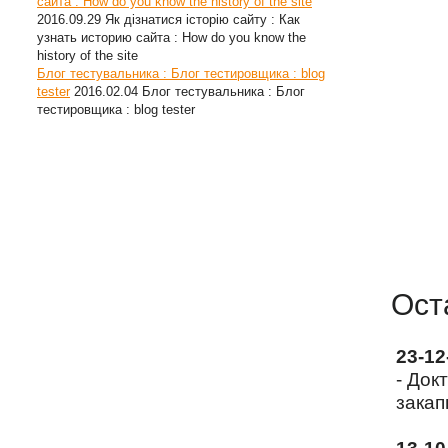
сайта : How do you know the history of the site
2016.09.29
Як дізнатися історію сайту : Как
узнать историю сайта : How do you know the
history of the site
Блог тестувальника : Блог тестировщика : blog
tester
2016.02.04
Блог тестувальника : Блог
тестировщика : blog tester
Ост
23-1
- Док
закап