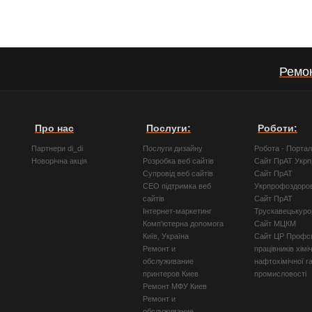
Ремо
Про нас
Послуги:
Роботи:
Партнери di_di
Послуги дизайну
Робота - Порта
Новорічна акція
Розробка веб сайтів
Сайт ПрАТ Укр
Супровід веб сайтів
Сайт ПрАТ
СЕО підтримка веб
Укрпрофоздоро
сайтів
Сайт ПрАТ
Інтернет-маркетинг
Трускавецькуро
Комп'ютерна допомога
Сайт МЦКМ
Київ, Україна
Сайт ЦР Профсп
Ремонт и
працівників хімі
обслуживание
нафтохімічної г
принтеров Киев
промисловості
Ремонт МФУ Киев
Ремонт и
обслуживание