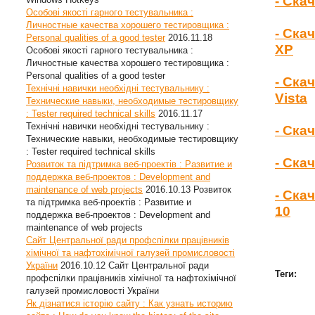
- Ска
Особові якості гарного тестувальника :
Личностные качества хорошего тестировщика :
- Ска
Personal qualities of a good tester
2016.11.18
XP
Особові якості гарного тестувальника :
Личностные качества хорошего тестировщика :
Personal qualities of a good tester
- Ска
Технічні навички необхідні тестувальнику :
Vista
Технические навыки, необходимые тестировщику
: Tester required technical skills
2016.11.17
Технічні навички необхідні тестувальнику :
- Ска
Технические навыки, необходимые тестировщику
: Tester required technical skills
- Ска
Розвиток та підтримка веб-проектів : Развитие и
поддержка веб-проектов : Development and
maintenance of web projects
2016.10.13
Розвиток
- Ска
та підтримка веб-проектів : Развитие и
10
поддержка веб-проектов : Development and
maintenance of web projects
Сайт Центральної ради профспілки працівників
хімічної та нафтохімічної галузей промисловості
України
2016.10.12
Сайт Центральної ради
Теги:
профспілки працівників хімічної та нафтохімічної
галузей промисловості України
Як дізнатися історію сайту : Как узнать историю