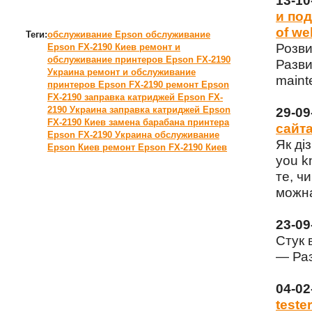
13-1
и под
of we
Теги:
обслуживание Epson
обслуживание
Розви
Epson FX-2190 Киев
ремонт и
обслуживание принтеров Epson FX-2190
Разви
Украина
ремонт и обслуживание
maint
принтеров Epson FX-2190
ремонт Epson
FX-2190
заправка катриджей Epson FX-
2190 Украина
заправка катриджей Epson
29-0
FX-2190 Киев
замена барабана принтера
сайта
Epson FX-2190 Украина
обслуживание
Як ді
Epson Киев
ремонт Epson FX-2190 Киев
you k
те, чи
можна
23-0
Стук 
— Раз
04-0
tester