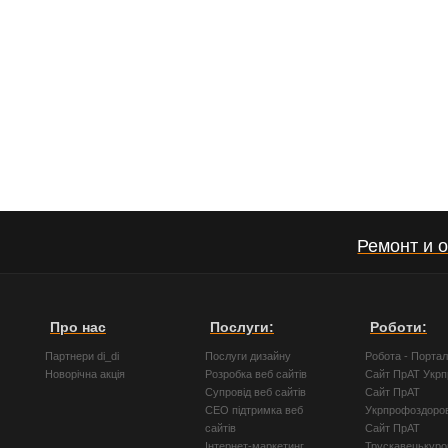
Ремонт и 
Про нас
Послуги:
Роботи:
Партнери di_di
Послуги дизайну
Робота - Порта
Новорічна акція
Розробка веб сайтів
Сайт ПрАТ Укр
Супровід веб сайтів
Сайт ПрАТ
СЕО підтримка веб
Укрпрофоздоро
сайтів
Сайт ПрАТ
Інтернет-маркетинг
Трускавецькуро