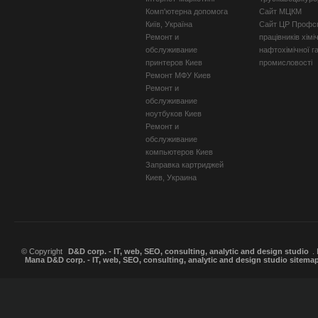
Комп'ютерна допомога
Сайт МЦКМ
Київ, Україна
Сайт ЦР Профсп
Ремонт и
працівників хімі
обслуживание
нафтохімічної г
принтеров Киев
промисловості
Ремонт МФУ Киев
Ремонт и
обслуживание
ноутбуков Киев
Ремонт и
обслуживание
компьютеров Киев
Заправка картриджей
Киев, Украина
© Copyright
D&D corp. - IT, web, SEO, consulting, analytic and design studio
.
Мапа D&D corp. - IT, web, SEO, consulting, analytic and design studio sitema