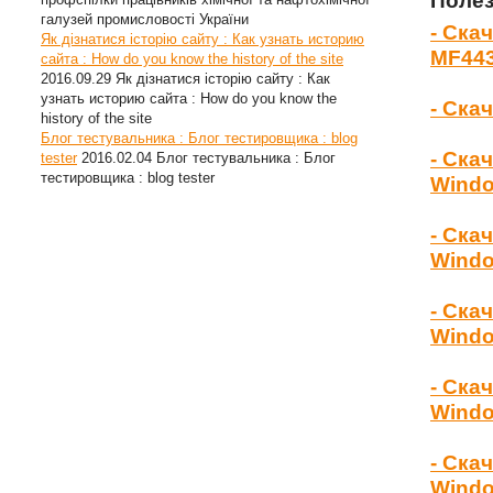
Полез
галузей промисловості України
- Ска
Як дізнатися історію сайту : Как узнать историю
MF44
сайта : How do you know the history of the site
2016.09.29
Як дізнатися історію сайту : Как
узнать историю сайта : How do you know the
- Ска
history of the site
Блог тестувальника : Блог тестировщика : blog
- Ска
tester
2016.02.04
Блог тестувальника : Блог
тестировщика : blog tester
Wind
- Ска
Windo
- Ска
Windo
- Ска
Windo
- Ска
Windo