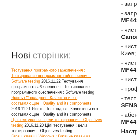
- зап
- зап
MF44
- чис
Cano
- чис
Нові
сторінки:
Киев;
- чис
MF44
Тестування програмного забезпечення :
Тестирование программного обеспечения :
- чис
Software testing
2016.11.22
Тестування
програмного забезпечення : Тестирование
- про
программного обеспечения : Software testing
- тес
Якість і її складові : Качество и его
составляющие : Quality and its components
SENS
2016.11.21
Якість і її складові : Качество и его
- або
составляющие : Quality and its components
Цілі тестування : цели тестирования : Objectives
MF44
testing
2016.11.20
Цілі тестування : цели
Наст
тестирования : Objectives testing
Гарячі клавіші Windows : Горячие клавиши