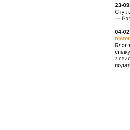
23-0
Стук 
— Раз
04-0
tester
Блог 
спілку
з'яви
подат