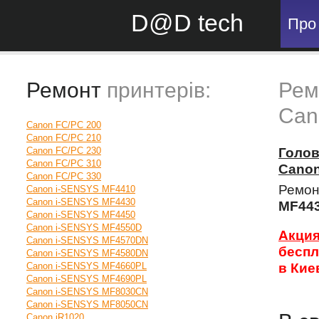
D@D tech
Про
Ремонт
принтерів:
Рем
Can
Canon FC/PC 200
Canon FC/PC 210
Canon FC/PC 230
Голо
Canon FC/PC 310
Cano
Canon FC/PC 330
Ремон
Canon i-SENSYS MF4410
Canon i-SENSYS MF4430
MF44
Canon i-SENSYS MF4450
Canon i-SENSYS MF4550D
Акци
Canon i-SENSYS MF4570DN
беспл
Canon i-SENSYS MF4580DN
Canon i-SENSYS MF4660PL
в Кие
Canon i-SENSYS MF4690PL
Canon i-SENSYS MF8030CN
Canon i-SENSYS MF8050CN
Canon iR1020