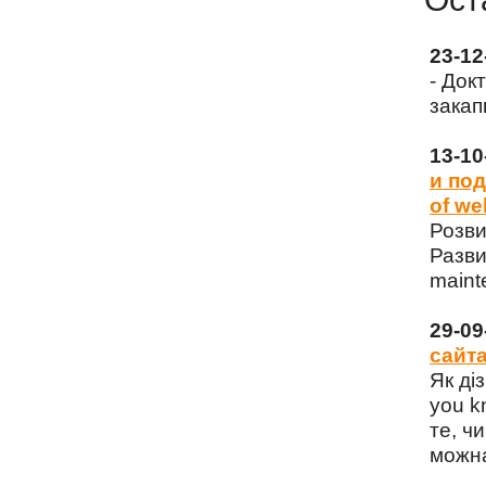
23-1
- Док
закап
13-1
и под
of we
Розви
Разви
maint
29-0
сайта
Як ді
you k
те, чи
можна