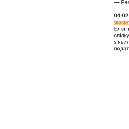
— Раз
04-0
tester
Блог 
спілку
з'яви
подат