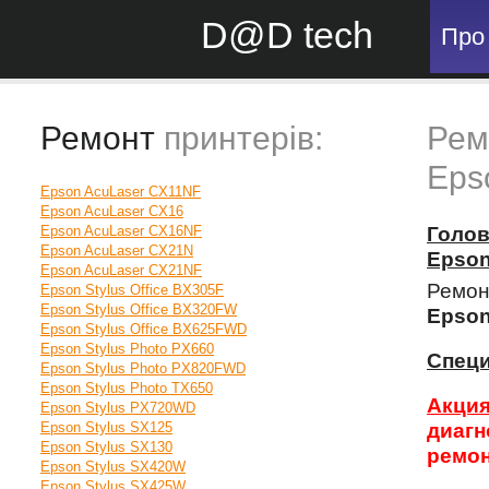
D@D tech
Про
Ремонт
принтерів:
Рем
Eps
Epson AcuLaser CX11NF
Epson AcuLaser CX16
Epson AcuLaser CX16NF
Голо
Epson AcuLaser CX21N
Epso
Epson AcuLaser CX21NF
Ремон
Epson Stylus Office BX305F
Epson Stylus Office BX320FW
Epson
Epson Stylus Office BX625FWD
Epson Stylus Photo PX660
Спец
Epson Stylus Photo PX820FWD
Epson Stylus Photo TX650
Акция
Epson Stylus PX720WD
Epson Stylus SX125
диагн
Epson Stylus SX130
ремон
Epson Stylus SX420W
Epson Stylus SX425W