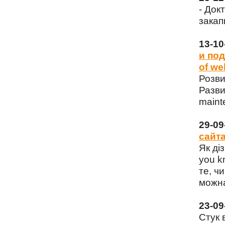
- Док
закап
13-1
и под
of we
Розви
Разви
maint
29-0
сайта
Як ді
you k
те, чи
можна
23-0
Стук 