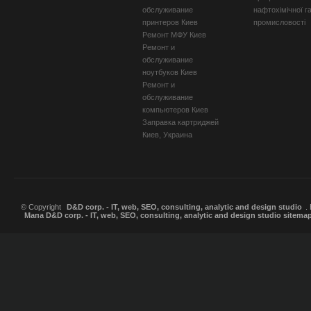
обслуживание
нафтохімічної г
принтеров Киев
промисловості
Ремонт МФУ Киев
Ремонт и
обслуживание
ноутбуков Киев
Ремонт и
обслуживание
компьютеров Киев
Заправка картриджей
Киев, Украина
© Copyright
D&D corp. - IT, web, SEO, consulting, analytic and design studio
.
Мапа D&D corp. - IT, web, SEO, consulting, analytic and design studio sitema