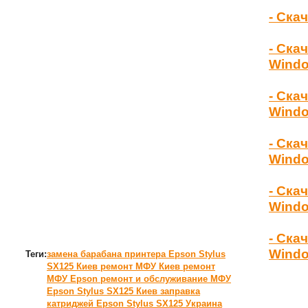
- Ска
- Ска
Wind
- Ска
Windo
- Ска
Windo
- Ска
Windo
- Ска
Windo
Теги:
замена барабана принтера Epson Stylus
SX125 Киев
ремонт МФУ Киев
ремонт
МФУ
Epson
ремонт и обслуживание МФУ
Epson Stylus SX125 Киев
заправка
катриджей Epson Stylus SX125 Украина