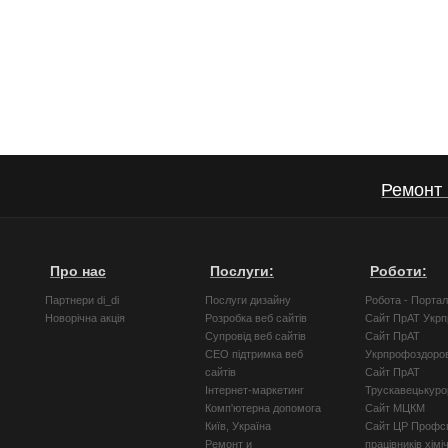
Ремонт 
Про нас
Послуги:
Роботи:
Партнери di_di
Послуги дизайну
Робота - Порта
Новорічна акція
Розробка веб сайтів
Сайт ПрАТ Укр
Супровід веб сайтів
Сайт ПрАТ
СЕО підтримка веб
Укрпрофоздоро
сайтів
Сайт ПрАТ
Інтернет-маркетинг
Трускавецькуро
Комп'ютерна допомога
Сайт МЦКМ
Київ, Україна
Сайт ЦР Профсп
Ремонт и
працівників хімі