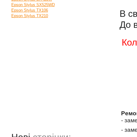
Epson Stylus SX525WD
Epson Stylus TX106
В с
Epson Stylus TX210
До 
Кол
Ремо
- зам
- зам