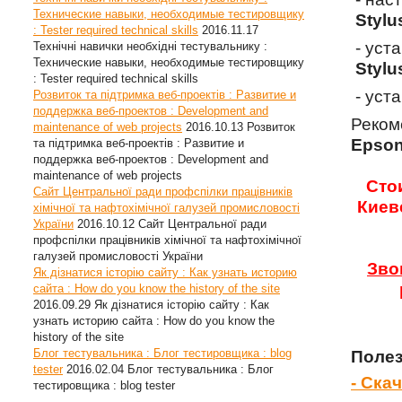
Технические навыки, необходимые тестировщику
Stylu
: Tester required technical skills
2016.11.17
- уст
Технічні навички необхідні тестувальнику :
Технические навыки, необходимые тестировщику
Stylu
: Tester required technical skills
- уст
Розвиток та підтримка веб-проектів : Развитие и
поддержка веб-проектов : Development and
Реком
maintenance of web projects
2016.10.13
Розвиток
Epson
та підтримка веб-проектів : Развитие и
поддержка веб-проектов : Development and
maintenance of web projects
Сто
Сайт Центральної ради профспілки працівників
Киев
хімічної та нафтохімічної галузей промисловості
України
2016.10.12
Сайт Центральної ради
профспілки працівників хімічної та нафтохімічної
галузей промисловості України
Зво
Як дізнатися історію сайту : Как узнать историю
сайта : How do you know the history of the site
2016.09.29
Як дізнатися історію сайту : Как
узнать историю сайта : How do you know the
history of the site
Блог тестувальника : Блог тестировщика : blog
Полез
tester
2016.02.04
Блог тестувальника : Блог
- Ска
тестировщика : blog tester