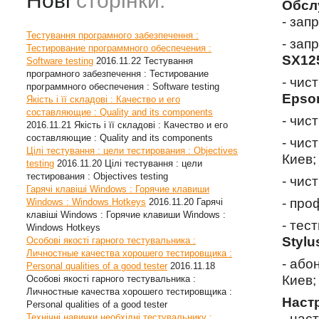
Нові
сторінки:
Обсл
- зап
Тестування програмного забезпечення :
- зап
Тестирование программного обеспечения :
SX12
Software testing
2016.11.22
Тестування
програмного забезпечення : Тестирование
- чис
программного обеспечения : Software testing
Epson
Якість і її складові : Качество и его
составляющие : Quality and its components
- чис
2016.11.21
Якість і її складові : Качество и его
составляющие : Quality and its components
- чис
Цілі тестування : цели тестирования : Objectives
Киев;
testing
2016.11.20
Цілі тестування : цели
тестирования : Objectives testing
- чис
Гарячі клавіші Windows : Горячие клавиши
- про
Windows : Windows Hotkeys
2016.11.20
Гарячі
клавіші Windows : Горячие клавиши Windows :
- тес
Windows Hotkeys
Stylu
Особові якості гарного тестувальника :
Личностные качества хорошего тестировщика :
- або
Personal qualities of a good tester
2016.11.18
Киев;
Особові якості гарного тестувальника :
Личностные качества хорошего тестировщика :
Наст
Personal qualities of a good tester
- нас
Технічні навички необхідні тестувальнику :