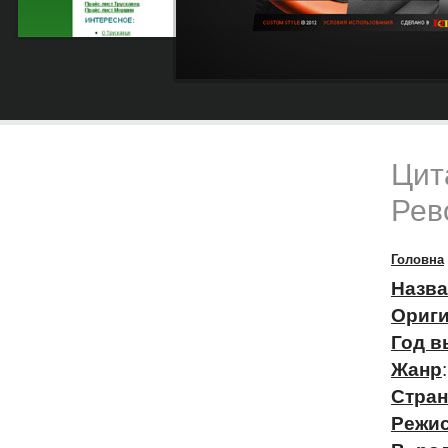
Цит
Рев
Головна
Назва
Ориги
Год в
Жанр
Стран
Режи