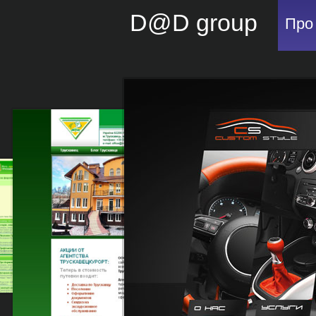
D@D group
Про