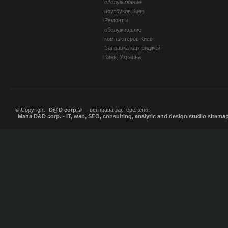
обслуживание
ноутбуков Киев
Ремонт и
обслуживание
компьютеров Киев
Заправка картриджей
Киев, Украина
© Copyright
D@D corp.©
- всі права застережено.
Мапа D&D corp. - IT, web, SEO, consulting, analytic and design studio sitema