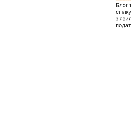
Блог 
спілку
з'яви
подат