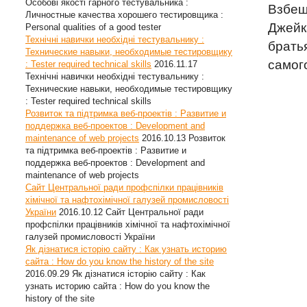
Особові якості гарного тестувальника :
Взбе
Личностные качества хорошего тестировщика :
Джейк
Personal qualities of a good tester
Технічні навички необхідні тестувальнику :
брать
Технические навыки, необходимые тестировщику
самог
: Tester required technical skills
2016.11.17
Технічні навички необхідні тестувальнику :
Технические навыки, необходимые тестировщику
: Tester required technical skills
Розвиток та підтримка веб-проектів : Развитие и
поддержка веб-проектов : Development and
maintenance of web projects
2016.10.13
Розвиток
та підтримка веб-проектів : Развитие и
поддержка веб-проектов : Development and
maintenance of web projects
Сайт Центральної ради профспілки працівників
хімічної та нафтохімічної галузей промисловості
України
2016.10.12
Сайт Центральної ради
профспілки працівників хімічної та нафтохімічної
галузей промисловості України
Як дізнатися історію сайту : Как узнать историю
сайта : How do you know the history of the site
2016.09.29
Як дізнатися історію сайту : Как
узнать историю сайта : How do you know the
history of the site