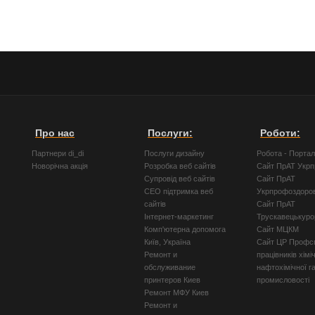
Про нас
Послуги:
Роботи:
Партнери di_di
Послуги дизайну
Робота - Порта
Новорічна акція
Розробка веб сайтів
Сайт ПрАТ Укр
Супровід веб сайтів
Сайт ПрАТ
СЕО підтримка веб
Укрпрофоздоро
сайтів
Сайт ПрАТ
Інтернет-маркетинг
Трускавецькуро
Комп'ютерна допомога
Сайт МЦКМ
Київ, Україна
Сайт ЦР Профсп
Ремонт и
працівників хімі
обслуживание
нафтохімічної г
принтеров Киев
промисловості
Ремонт МФУ Киев
Ремонт и