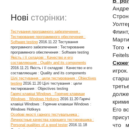
В ро
Андре
Нові
сторінки:
Строн
Уолте
Флинт
Тестування програмного забезпечення :
Тестирование программного обеспечения :
Марти
Software testing
2016.11.22
Тестування
Того 
програмного забезпечення : Тестирование
программного обеспечения : Software testing
Feitel
Якість і її складові : Качество и его
Сюже
составляющие : Quality and its components
2016.11.21
Якість і її складові : Качество и его
игрок
составляющие : Quality and its components
старш
Цілі тестування : цели тестирования : Objectives
testing
2016.11.20
Цілі тестування : цели
треть
тестирования : Objectives testing
долж
Гарячі клавіші Windows : Горячие клавиши
Windows : Windows Hotkeys
2016.11.20
Гарячі
крими
клавіші Windows : Горячие клавиши Windows :
Его в
Windows Hotkeys
Особові якості гарного тестувальника :
прису
Личностные качества хорошего тестировщика :
что м
Personal qualities of a good tester
2016.11.18