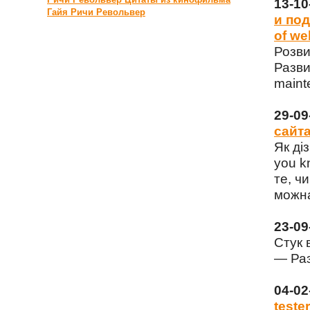
13-1
Гайя Ричи Револьвер
и под
of we
Розви
Разви
maint
29-0
сайта
Як ді
you k
те, чи
можна
23-0
Стук 
— Раз
04-0
tester