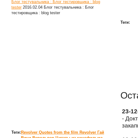
Блог тестувальника : Блог тестировщика : blog
tester
2016.02.04
Блог тестувальника : Блог
тестировщика : blog tester
Теги:
Ост
23-1
- Док
закап
Теги:
Revolver
Quotes from the film Revolver
Гай
Ричи
Револьвер
Цитаты из кинофильма