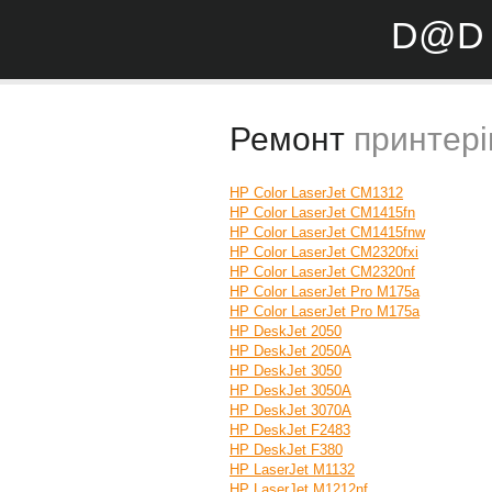
D@D 
Ремонт
принтері
HP Color LaserJet CM1312
HP Color LaserJet CM1415fn
HP Color LaserJet CM1415fnw
HP Color LaserJet CM2320fxi
HP Color LaserJet CM2320nf
HP Color LaserJet Pro M175a
HP Color LaserJet Pro M175a
HP DeskJet 2050
HP DeskJet 2050A
HP DeskJet 3050
HP DeskJet 3050A
HP DeskJet 3070A
HP DeskJet F2483
HP DeskJet F380
HP LaserJet M1132
HP LaserJet M1212nf