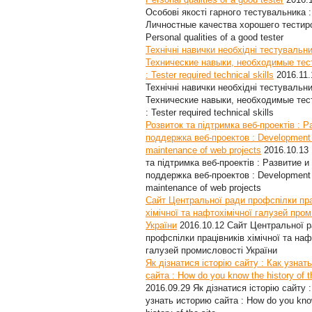
Особові якості гарного тестувальника :
Личностные качества хорошего тестир
Personal qualities of a good tester
Технічні навички необхідні тестувальни
Технические навыки, необходимые те
: Tester required technical skills
2016.11.
Технічні навички необхідні тестувальни
Технические навыки, необходимые те
: Tester required technical skills
Розвиток та підтримка веб-проектів : Р
поддержка веб-проектов : Development
maintenance of web projects
2016.10.13
та підтримка веб-проектів : Развитие и
поддержка веб-проектов : Development
maintenance of web projects
Сайт Центральної ради профспілки пра
хімічної та нафтохімічної галузей про
України
2016.10.12
Сайт Центральної 
профспілки працівників хімічної та наф
галузей промисловості України
Як дізнатися історію сайту : Как узнат
сайта : How do you know the history of t
2016.09.29
Як дізнатися історію сайту :
узнать историю сайта : How do you kno