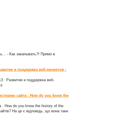
ь... - Как закапывать?! Прямо в
азвитие и поддержка веб-проектов :
-13 : Развитие и поддержка веб-
ts
 историю сайта : How do you know the
 : How do you know the history of the
сайтів? На це є відповідь, що вона таки