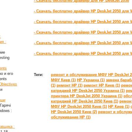
- Скачать бесплатно драйвер для HP DeskJet 2050
- Скачать бесплатно драйвер HP DeskJet 2050 для
- Скачать бесплатно драйвер HP DeskJet 2050 для 
- Скачать бесплатно драйвер HP DeskJet 2050 для 
:
ия :
- Скачать бесплатно драйвер HP DeskJet 2050 для 
ние
- Скачать бесплатно драйвер HP DeskJet 2050 для 
esting
ents
во и его
Теги:
ремонт и обслуживание МФУ HP DeskJet 20
ents
МФУ Киев (1)
HP Украина (1)
замена бараб
Objectives
(1)
ремонт HP (1)
ремонт HP Киев (1)
ремон
ли
катриджей HP DeskJet 2050 Украина (1)
ре
принтера HP DeskJet 2050 Украина (1)
обсл
иши
катриджей HP DeskJet 2050 Киев (1)
ремонт
Гарячі
МФУ HP DeskJet 2050 Киев (1)
HP Киев (1)
ndows :
HP DeskJet 2050 Киев (2)
ремонт и обслужи
обслуживание HP (1)
овщика :
11.18