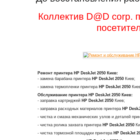
Коллектив D@D corp. п
посетител
Ремонт принтера
HP DeskJet 2050
Киев:
- замена барабана принтера
HP DeskJet 2050
Киев;
- замена термопленки принтера
HP DeskJet 2050
Киев
Обслуживание принтера
HP DeskJet 2050
Киев:
- заправка картриджей
HP DeskJet 2050
Киев;
- заправка расходных материалов принтера
HP DeskJ
- чистка и смазка механических узлов и деталей пр
- чистка ролика захвата принтера
HP DeskJet 2050
Ки
- чистка тормозной площадки принтера
HP DeskJet 2