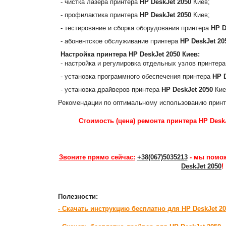
- чистка лазера принтера
HP DeskJet 2050
Киев;
- профилактика принтера
HP DeskJet 2050
Киев;
- тестирование и сборка оборудования принтера
HP D
- абонентское обслуживание принтера
HP DeskJet 20
Настройка принтера
HP DeskJet 2050
Киев:
- настройка и регулировка отдельных узлов принтер
- установка программного обеспечения принтера
HP 
- установка драйверов принтера
HP DeskJet 2050
Кие
Рекомендации по оптимальному использованию прин
Стоимость (цена) ремонта принтера HP DeskJ
Звоните прямо сейчас:
+38(067)5035213
- мы помож
DeskJet 2050
!
Полезности:
- Скачать инструкцию бесплатно для HP DeskJet 2