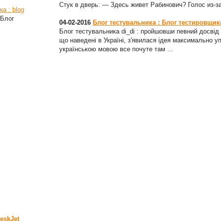
Стук в дверь: — Здесь живет Рабинович? Голос из-з
а : blog
 Блог
04-02-2016
Блог тестувальника : Блог тестировщика 
Блог тестувальника di_di : пройшовши певний досвід с
що наведені в Україні, з'явилася ідея максимально у
українською мовою все почуте там ...
eskJet