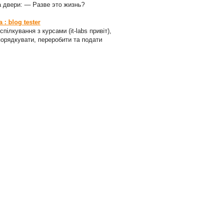
а двери: — Разве это жизнь?
: blog tester
пілкування з курсами (it-labs привіт),
порядкувати, переробити та подати