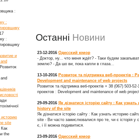
овщика :
ку :
стировщику
17
Останні
Новини
ку :
стировщику
23-12-2016
Одесский юмор
азвитие и
- Доктор, ну... что меня ждёт? - Таки будем закапыват
 and
землю? - Да шо ви, пока капли в глаза...
Розвиток
13-10-2016
Розвиток та підтримка веб-проектів : Р
 and
Development and maintenance of web projects
Розвиток та підтримка веб-проектів + 38 (067) 503-52
цівників
проектов : Development and maintenance of web projec
мисловості
ради
29-09-2016
Як дізнатися історію сайту : Как узнать
тохімічної
history of the site
Як дізнатися історію сайту : Как узнать историю сайта
ь историю
site - Ви часто замислювалися про те, чи є історія у 
he site
є, і її можна подивитися.
 Как
w the
23-09-2016
Одесский юмор