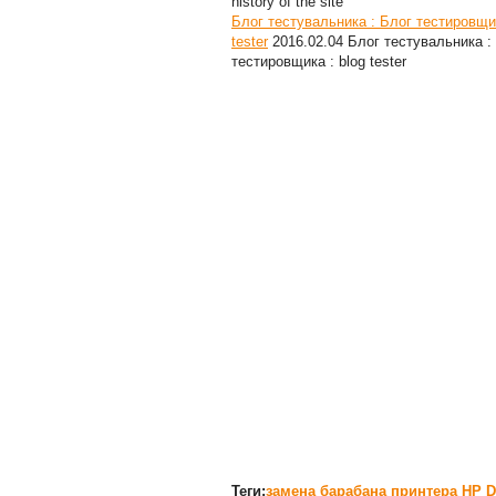
history of the site
Блог тестувальника : Блог тестировщик
tester
2016.02.04
Блог тестувальника :
тестировщика : blog tester
Теги:
замена барабана принтера HP D