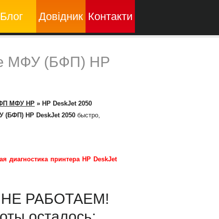
Блог
Довідник
Контакти
е МФУ (БФП) HP
ФП МФУ HP
»
HP DeskJet 2050
 (БФП) HP DeskJet 2050
быстро,
ая диагностика принтера HP DeskJet
ы НЕ РАБОТАЕМ!
оты осталось: