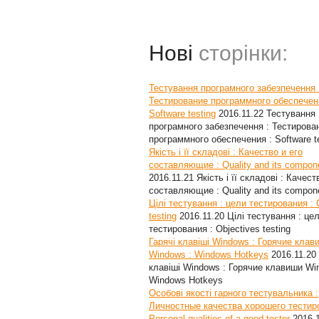
Нові
сторінки:
Тестування програмного забезпечення 
Тестирование программного обеспечен
Software testing
2016.11.22
Тестування
програмного забезпечення : Тестирова
программного обеспечения : Software t
Якість і її складові : Качество и его
составляющие : Quality and its compon
2016.11.21
Якість і її складові : Качест
составляющие : Quality and its compon
Цілі тестування : цели тестирования : 
testing
2016.11.20
Цілі тестування : це
тестирования : Objectives testing
Гарячі клавіші Windows : Горячие клав
Windows : Windows Hotkeys
2016.11.20
клавіші Windows : Горячие клавиши Wi
Windows Hotkeys
Особові якості гарного тестувальника :
Личностные качества хорошего тестир
Personal qualities of a good tester
2016.