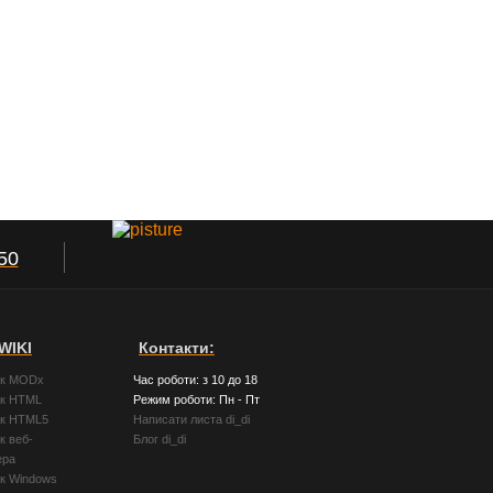
50
WIKI
Контакти:
ик MODx
Час роботи: з 10 до 18
ик HTML
Режим роботи: Пн - Пт
ик HTML5
Написати листа di_di
к веб-
Блог di_di
ера
ик Windows