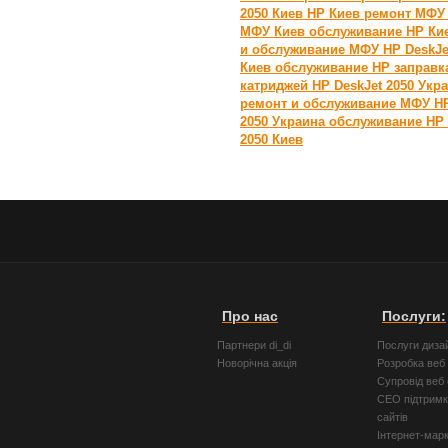
2050 Киев
HP Киев
ремонт МФ
МФУ Киев
обслуживание HP Ки
и обслуживание МФУ HP DeskJe
Киев
обслуживание HP
заправк
катриджей HP DeskJet 2050 Укр
ремонт и обслуживание МФУ HP
2050 Украина
обслуживание HP 
2050 Киев
Про нас
Послуги:
Партнери di_di
Послуги диза
Новорічна акція
Розробка веб 
Супровід веб 
СЕО підтримк
сайтів
Інтернет-мар