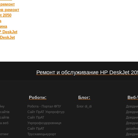
У
ремонт
ев
ремонт
t 2050
а
аина
 DeskJet
DeskJet
Ремонт и обслуживание HP DeskJet 20
Роботи:
Блог:
Веб-
йну
Робота - Портал ФПУ
Блог di_di
Довідн
сайтів
Сайт ПрАТ Укрпрофтур
Довідн
сайтів
Сайт ПрАТ
Довідн
а веб
Укрпрофоздоровниця
Довідни
Сайт ПрАТ
дизайн
кетинг
Трускавецькурорт
Довідн