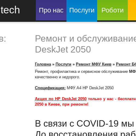
tech
Про нас
Послуги
Роботи
в:
Ремонт и обслуживани
DeskJet 2050
Головна
»
Послуги
»
Ремонт МФУ Киев
»
Ремонт Б
Ремонт, профилактика и сервисное обслуживание
МФУ
качественно и недорого.
Спецификация:
МФУ A4 HP DeskJet 2050
Акция по HP DeskJet 2050
только у нас -
бесплатн
2050
в Киеве, при ремонте!
В связи с COVID-19 м
До восстановления раб