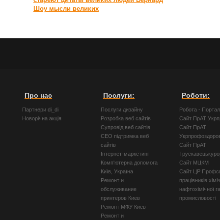
Шоу
мысли великих
Про нас
Послуги:
Роботи:
Партнери di_di
Послуги дизайну
Робота - Порта
Новорічна акція
Розробка веб сайтів
Сайт ПрАТ Укр
Супровід веб сайтів
Сайт ПрАТ
СЕО підтримка веб
Укрпрофоздоро
сайтів
Сайт ПрАТ
Інтернет-маркетинг
Трускавецькуро
Комп'ютерна допомога
Сайт МЦКМ
Київ, Україна
Сайт ЦР Профсп
Ремонт и
працівників хімі
обслуживание
нафтохімічної г
принтеров Киев
промисловості
Ремонт МФУ Киев
Ремонт и