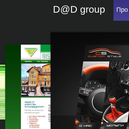
D@D group
Про