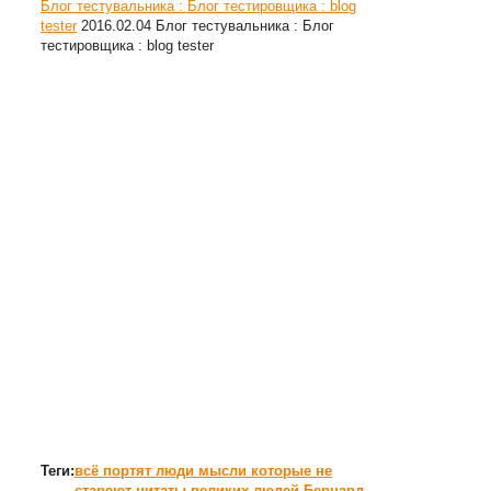
Блог тестувальника : Блог тестировщика : blog
tester
2016.02.04
Блог тестувальника : Блог
тестировщика : blog tester
Теги:
всё портят люди
мысли которые не
стареют
цитаты великих людей
Бернард