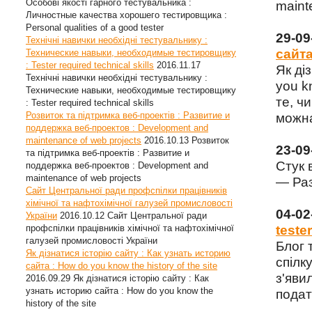
Особові якості гарного тестувальника :
maint
Личностные качества хорошего тестировщика :
Personal qualities of a good tester
29-0
Технічні навички необхідні тестувальнику :
сайта
Технические навыки, необходимые тестировщику
: Tester required technical skills
2016.11.17
Як ді
Технічні навички необхідні тестувальнику :
you k
Технические навыки, необходимые тестировщику
те, чи
: Tester required technical skills
Розвиток та підтримка веб-проектів : Развитие и
можна
поддержка веб-проектов : Development and
maintenance of web projects
2016.10.13
Розвиток
23-0
та підтримка веб-проектів : Развитие и
Стук 
поддержка веб-проектов : Development and
maintenance of web projects
— Раз
Сайт Центральної ради профспілки працівників
хімічної та нафтохімічної галузей промисловості
04-0
України
2016.10.12
Сайт Центральної ради
профспілки працівників хімічної та нафтохімічної
tester
галузей промисловості України
Блог 
Як дізнатися історію сайту : Как узнать историю
спілку
сайта : How do you know the history of the site
з'яви
2016.09.29
Як дізнатися історію сайту : Как
узнать историю сайта : How do you know the
подат
history of the site