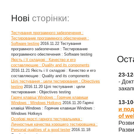
Нові
сторінки:
Тестування програмного забезпечення :
Тестирование программного обеспечения :
Software testing
2016.11.22
Тестування
програмного забезпечення : Тестирование
программного обеспечения : Software testing
Ост
Якість і її складові : Качество и его
составляющие : Quality and its components
2016.11.21
Якість і її складові : Качество и его
23-1
составляющие : Quality and its components
- Док
Цілі тестування : цели тестирования : Objectives
testing
2016.11.20
Цілі тестування : цели
закап
тестирования : Objectives testing
Гарячі клавіші Windows : Горячие клавиши
13-1
Windows : Windows Hotkeys
2016.11.20
Гарячі
клавіші Windows : Горячие клавиши Windows :
и под
Windows Hotkeys
of we
Особові якості гарного тестувальника :
Розви
Личностные качества хорошего тестировщика :
Разви
Personal qualities of a good tester
2016.11.18