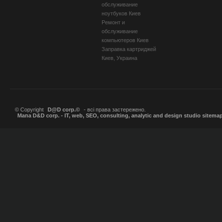
обслуживание
ноутбуков Киев
Ремонт и
обслуживание
компьютеров Киев
Заправка картриджей
Киев, Украина
© Copyright
D@D corp.©
- всі права застережено.
Мапа D&D corp. - IT, web, SEO, consulting, analytic and design studio sitema