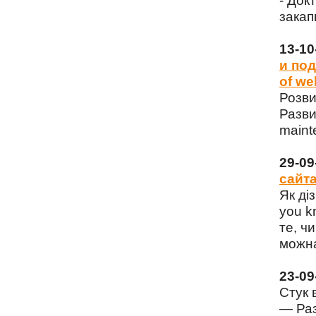
- Док
закап
13-1
и под
of we
Розви
Разви
maint
29-0
сайта
Як ді
you k
те, чи
можна
23-0
Стук 
— Раз