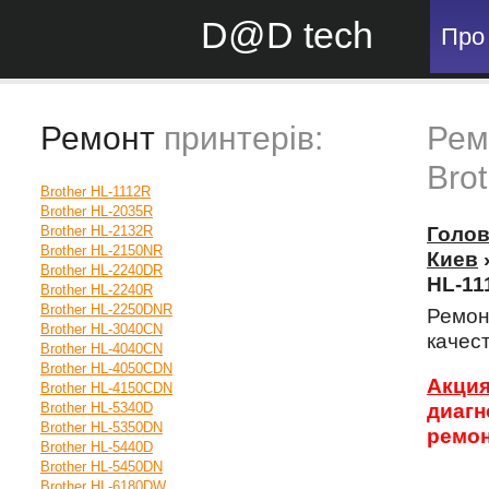
D@D tech
Про
Ремонт
принтерів:
Рем
Bro
Brother HL-1112R
Brother HL-2035R
Brother HL-2132R
Голо
Brother HL-2150NR
Киев
Brother HL-2240DR
HL-11
Brother HL-2240R
Brother HL-2250DNR
Ремон
Brother HL-3040CN
качес
Brother HL-4040CN
Brother HL-4050CDN
Акция
Brother HL-4150CDN
Brother HL-5340D
диагн
Brother HL-5350DN
ремон
Brother HL-5440D
Brother HL-5450DN
Brother HL-6180DW