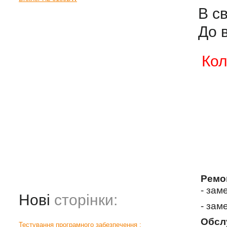
В с
До 
Кол
Ремо
- зам
Нові
сторінки:
- зам
Обсл
Тестування програмного забезпечення :