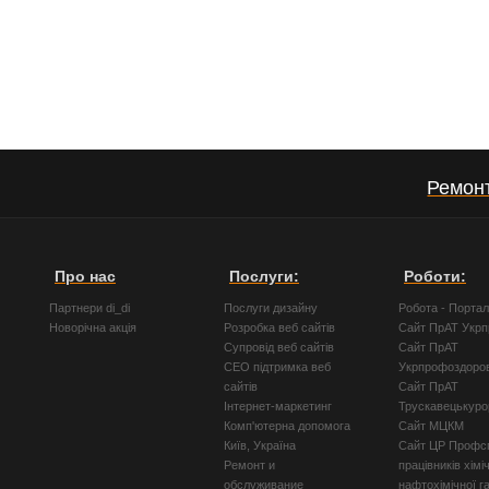
Ремонт
Про нас
Послуги:
Роботи:
Партнери di_di
Послуги дизайну
Робота - Порта
Новорічна акція
Розробка веб сайтів
Сайт ПрАТ Укр
Супровід веб сайтів
Сайт ПрАТ
СЕО підтримка веб
Укрпрофоздоро
сайтів
Сайт ПрАТ
Інтернет-маркетинг
Трускавецькуро
Комп'ютерна допомога
Сайт МЦКМ
Київ, Україна
Сайт ЦР Профсп
Ремонт и
працівників хімі
обслуживание
нафтохімічної г