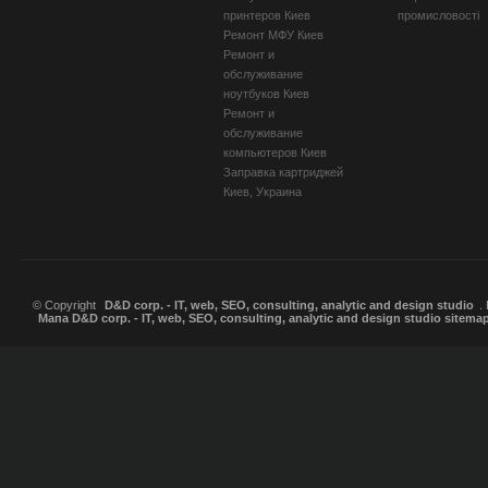
принтеров Киев
промисловості
Ремонт МФУ Киев
Ремонт и
обслуживание
ноутбуков Киев
Ремонт и
обслуживание
компьютеров Киев
Заправка картриджей
Киев, Украина
© Copyright
D&D corp. - IT, web, SEO, consulting, analytic and design studio
.
Мапа D&D corp. - IT, web, SEO, consulting, analytic and design studio sitema