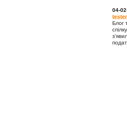
04-0
tester
Блог 
спілку
з'яви
подат