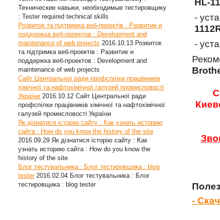
HL-1
Технические навыки, необходимые тестировщику
- уст
: Tester required technical skills
Розвиток та підтримка веб-проектів : Развитие и
1112
поддержка веб-проектов : Development and
- уст
maintenance of web projects
2016.10.13
Розвиток
та підтримка веб-проектів : Развитие и
Реком
поддержка веб-проектов : Development and
Broth
maintenance of web projects
Сайт Центральної ради профспілки працівників
хімічної та нафтохімічної галузей промисловості
С
України
2016.10.12
Сайт Центральної ради
Киев
профспілки працівників хімічної та нафтохімічної
галузей промисловості України
Як дізнатися історію сайту : Как узнать историю
сайта : How do you know the history of the site
Зво
2016.09.29
Як дізнатися історію сайту : Как
узнать историю сайта : How do you know the
history of the site
Блог тестувальника : Блог тестировщика : blog
tester
2016.02.04
Блог тестувальника : Блог
тестировщика : blog tester
Полез
- Ска