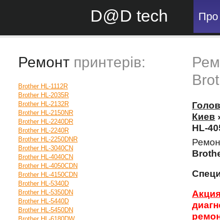
D@D tech
Про
Ремонт
принтерів:
Рем
Bro
Brother HL-1112R
Brother HL-2035R
Brother HL-2132R
Голо
Brother HL-2150NR
Киев
Brother HL-2240DR
HL-4
Brother HL-2240R
Brother HL-2250DNR
Ремон
Brother HL-3040CN
Broth
Brother HL-4040CN
Brother HL-4050CDN
Спец
Brother HL-4150CDN
Brother HL-5340D
Brother HL-5350DN
Акция
Brother HL-5440D
диагн
Brother HL-5450DN
ремон
Brother HL-6180DW