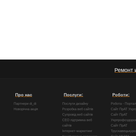
Ремонт 
Про нас
Послуги:
Роботи:
Партнери di_di
Послуги дизайну
Робота - Порта
Новорічна акція
Розробка веб сайтів
Сайт ПрАТ Укр
Супровід веб сайтів
Сайт ПрАТ
СЕО підтримка веб
Укрпрофоздоро
сайтів
Сайт ПрАТ
Інтернет-маркетинг
Трускавецькуро