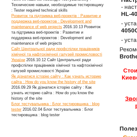
Технические навыки, необходимые тестировщику
- нас
: Tester required technical skills
HL-4
Розвиток та підтримка веб-проектів : Развитие и
поддержка веб-проектов : Development and
- уст
maintenance of web projects
2016.10.13
Розвиток
4050
та підтримка веб-проектів : Развитие и
поддержка веб-проектов : Development and
- уст
maintenance of web projects
Реком
Сайт Центральної ради профспілки працівників
хімічної та нафтохімічної галузей промисловості
Broth
України
2016.10.12
Сайт Центральної ради
профспілки працівників хімічної та нафтохімічної
Стои
галузей промисловості України
Як дізнатися історію сайту : Как узнать историю
Киев
сайта : How do you know the history of the site
2016.09.29
Як дізнатися історію сайту : Как
узнать историю сайта : How do you know the
Зво
history of the site
Блог тестувальника : Блог тестировщика : blog
tester
2016.02.04
Блог тестувальника : Блог
тестировщика : blog tester
Полез