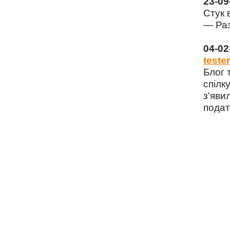
23-0
Стук 
— Раз
04-0
tester
Блог 
спілку
з'яви
подат