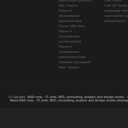
Комп'ютерна допомога
Сайт МЦКМ
Київ, Україна
Сайт ЦР Профсп
Ремонт и
працівників хімі
обслуживание
нафтохімічної г
принтеров Киев
промисловості
Ремонт МФУ Киев
Ремонт и
обслуживание
ноутбуков Киев
Ремонт и
обслуживание
компьютеров Киев
Заправка картриджей
Киев, Украина
© Copyright
D&D corp. - IT, web, SEO, consulting, analytic and design studio
.
Мапа D&D corp. - IT, web, SEO, consulting, analytic and design studio sitema