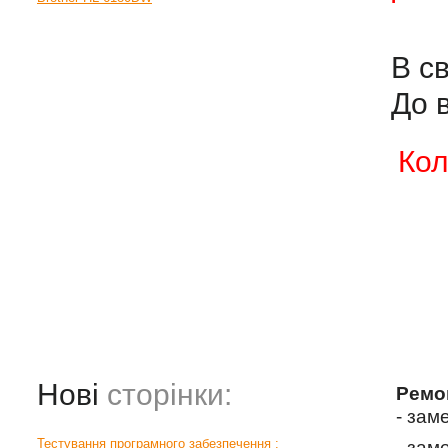
В с
До 
Кол
Нові
сторінки:
Ремо
- зам
Тестування програмного забезпечення :
- зам