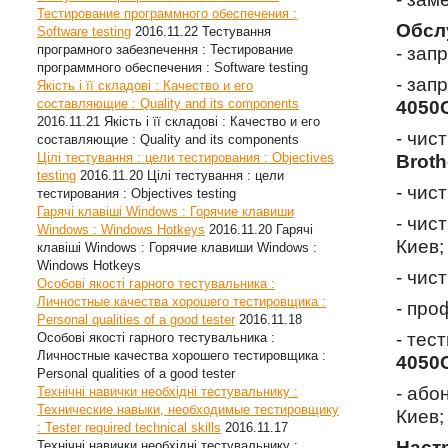
Тестирование программного обеспечения :
Обсл
Software testing
2016.11.22
Тестування
програмного забезпечення : Тестирование
- зап
программного обеспечения : Software testing
- зап
Якість і її складові : Качество и его
составляющие : Quality and its components
4050
2016.11.21
Якість і її складові : Качество и его
- чис
составляющие : Quality and its components
Цілі тестування : цели тестирования : Objectives
Brot
testing
2016.11.20
Цілі тестування : цели
- чис
тестирования : Objectives testing
Гарячі клавіші Windows : Горячие клавиши
- чис
Windows : Windows Hotkeys
2016.11.20
Гарячі
Киев;
клавіші Windows : Горячие клавиши Windows :
Windows Hotkeys
- чис
Особові якості гарного тестувальника :
Личностные качества хорошего тестировщика :
- про
Personal qualities of a good tester
2016.11.18
- тес
Особові якості гарного тестувальника :
Личностные качества хорошего тестировщика :
4050
Personal qualities of a good tester
- або
Технічні навички необхідні тестувальнику :
Технические навыки, необходимые тестировщику
Киев;
: Tester required technical skills
2016.11.17
Наст
Технічні навички необхідні тестувальнику :