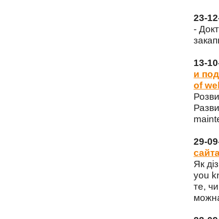
23-1
- Док
закап
13-1
и под
of we
Розви
Разви
maint
29-0
сайта
Як ді
you k
те, чи
можна