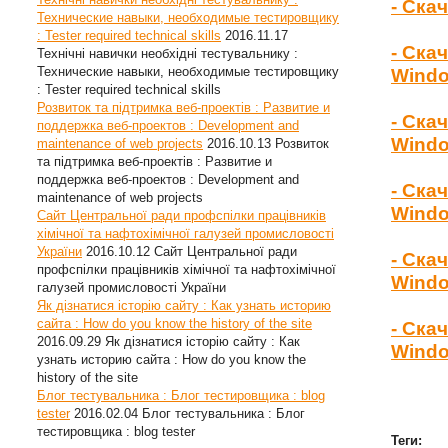
- Ска
Технические навыки, необходимые тестировщику
: Tester required technical skills
2016.11.17
- Ска
Технічні навички необхідні тестувальнику :
Технические навыки, необходимые тестировщику
Wind
: Tester required technical skills
Розвиток та підтримка веб-проектів : Развитие и
- Ска
поддержка веб-проектов : Development and
Windo
maintenance of web projects
2016.10.13
Розвиток
та підтримка веб-проектів : Развитие и
поддержка веб-проектов : Development and
- Ска
maintenance of web projects
Windo
Сайт Центральної ради профспілки працівників
хімічної та нафтохімічної галузей промисловості
України
2016.10.12
Сайт Центральної ради
- Ска
профспілки працівників хімічної та нафтохімічної
Windo
галузей промисловості України
Як дізнатися історію сайту : Как узнать историю
сайта : How do you know the history of the site
- Ска
2016.09.29
Як дізнатися історію сайту : Как
Windo
узнать историю сайта : How do you know the
history of the site
Блог тестувальника : Блог тестировщика : blog
tester
2016.02.04
Блог тестувальника : Блог
тестировщика : blog tester
Теги: