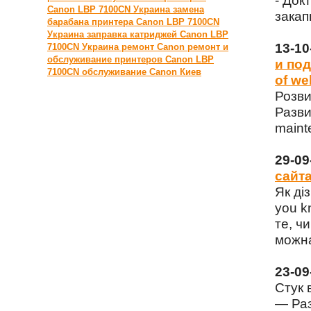
- Док
Canon LBP 7100CN Украина
замена
закап
барабана принтера Canon LBP 7100CN
Украина
заправка катриджей Canon LBP
13-1
7100CN Украина
ремонт Canon
ремонт и
обслуживание принтеров Canon LBP
и под
7100CN
обслуживание Canon Киев
of we
Розви
Разви
maint
29-0
сайта
Як ді
you k
те, чи
можна
23-0
Стук 
— Раз