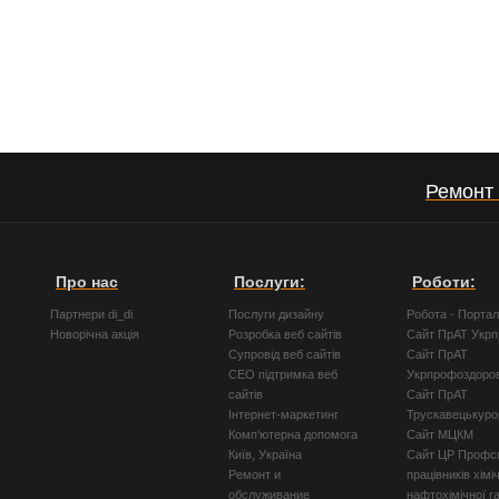
Ремонт
Про нас
Послуги:
Роботи:
Партнери di_di
Послуги дизайну
Робота - Порта
Новорічна акція
Розробка веб сайтів
Сайт ПрАТ Укр
Супровід веб сайтів
Сайт ПрАТ
СЕО підтримка веб
Укрпрофоздоро
сайтів
Сайт ПрАТ
Інтернет-маркетинг
Трускавецькуро
Комп'ютерна допомога
Сайт МЦКМ
Київ, Україна
Сайт ЦР Профсп
Ремонт и
працівників хімі
обслуживание
нафтохімічної г