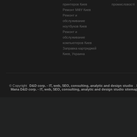
принтеров Киев
промисловості
Ремонт МФУ Киев
Ремонт и
обслуживание
ноутбуков Киев
Ремонт и
обслуживание
компьютеров Киев
Заправка картриджей
Киев, Украина
© Copyright
D&D corp. - IT, web, SEO, consulting, analytic and design studio
.
Мапа D&D corp. - IT, web, SEO, consulting, analytic and design studio sitema