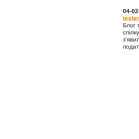
04-0
tester
Блог 
спілку
з'яви
подат