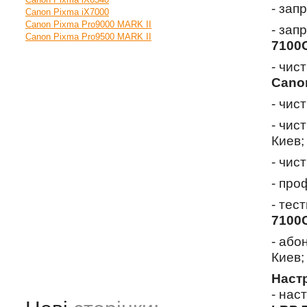
- зап
Canon Pixma iX7000
Canon Pixma Pro9000 MARK II
- зап
Canon Pixma Pro9500 MARK II
7100
- чис
Cano
- чис
- чис
Киев;
- чис
- про
- тес
7100
- або
Киев;
Наст
- нас