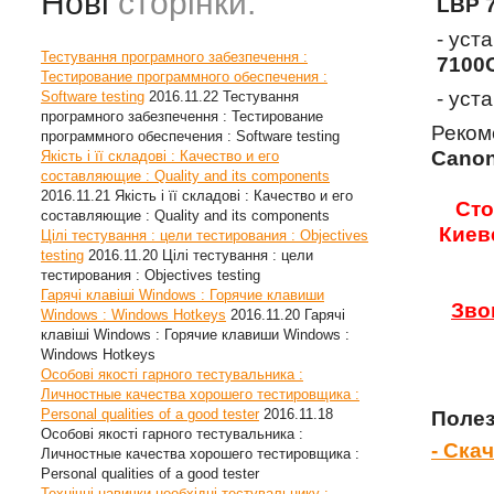
Нові
сторінки:
LBP 
- уст
Тестування програмного забезпечення :
7100
Тестирование программного обеспечения :
- уст
Software testing
2016.11.22
Тестування
програмного забезпечення : Тестирование
Реком
программного обеспечения : Software testing
Canon
Якість і її складові : Качество и его
составляющие : Quality and its components
2016.11.21
Якість і її складові : Качество и его
Сто
составляющие : Quality and its components
Киев
Цілі тестування : цели тестирования : Objectives
testing
2016.11.20
Цілі тестування : цели
тестирования : Objectives testing
Гарячі клавіші Windows : Горячие клавиши
Зво
Windows : Windows Hotkeys
2016.11.20
Гарячі
клавіші Windows : Горячие клавиши Windows :
Windows Hotkeys
Особові якості гарного тестувальника :
Личностные качества хорошего тестировщика :
Personal qualities of a good tester
2016.11.18
Полез
Особові якості гарного тестувальника :
- Ска
Личностные качества хорошего тестировщика :
Personal qualities of a good tester
Технічні навички необхідні тестувальнику :