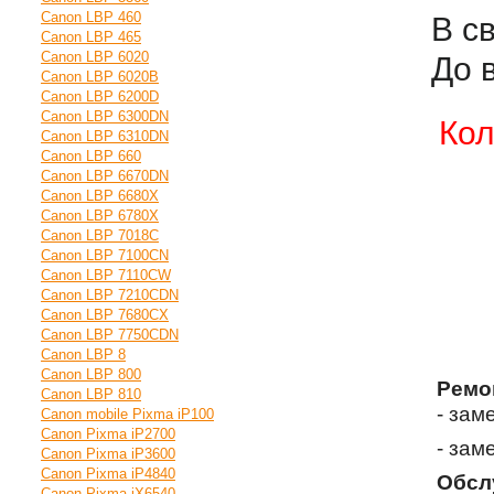
Canon LBP 460
В с
Canon LBP 465
Canon LBP 6020
До 
Canon LBP 6020B
Canon LBP 6200D
Canon LBP 6300DN
Кол
Canon LBP 6310DN
Canon LBP 660
Canon LBP 6670DN
Canon LBP 6680X
Canon LBP 6780X
Canon LBP 7018C
Canon LBP 7100CN
Canon LBP 7110CW
Canon LBP 7210CDN
Canon LBP 7680CX
Canon LBP 7750CDN
Canon LBP 8
Canon LBP 800
Ремо
Canon LBP 810
- зам
Canon mobile Pixma iP100
Canon Pixma iP2700
- зам
Canon Pixma iP3600
Canon Pixma iP4840
Обсл
Canon Pixma iX6540