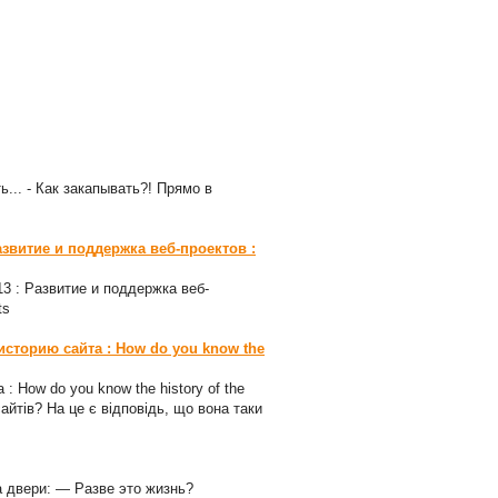
ь... - Как закапывать?! Прямо в
азвитие и поддержка веб-проектов :
-13 : Развитие и поддержка веб-
ts
 историю сайта : How do you know the
 : How do you know the history of the
сайтів? На це є відповідь, що вона таки
а двери: — Разве это жизнь?