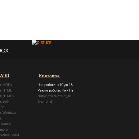
0CX
WIKI
Контакти:
ик MODx
Час роботи: з 10 до 18
ик HTML
Режим роботи: Пн - Пт
ик HTML5
Написати листа di_di
к веб-
Блог di_di
ера
ик Windows
к
альника
много
чення (WIKI