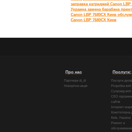
заправка катриджей Canon LBP
Украина
замена барабана прин
Canon LBP 7680CX Киев
обслуж
Canon LBP 7680CX Киев
Про нас
Послуги:
Партнери di_di
Послуги диза
Новорічна акція
Розробка веб 
Супровід веб 
СЕО підтримк
сайтів
Інтернет-мар
Комп'ютерна 
Київ, Україна
Ремонт и
обслуживани