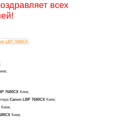
оздравляет всех
ей!
;
иев;
BP 7680CX
Киев;
интера
Canon LBP 7680CX
Киев;
Киев;
680CX
Киев;