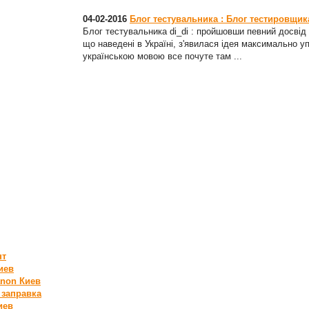
04-02-2016
Блог тестувальника : Блог тестировщика 
Блог тестувальника di_di : пройшовши певний досвід с
що наведені в Україні, з'явилася ідея максимально у
українською мовою все почуте там ...
нт
иев
non Киев
в
заправка
иев