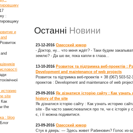
стировщику
17
ку :
стировщику
Останні
Новини
азвитие и
 and
Розвиток
23-12-2016
Одесский юмор
- Доктор, ну... что меня ждёт? - Таки будем закапыват
 and
землю? - Да шо ви, пока капли в глаза...
цівників
13-10-2016
Розвиток та підтримка веб-проектів : Р
мисловості
Development and maintenance of web projects
ради
Розвиток та підтримка веб-проектів + 38 (067) 503-52
тохімічної
проектов : Development and maintenance of web projec
ь историю
29-09-2016
Як дізнатися історію сайту : Как узнать
he site
history of the site
 Как
Як дізнатися історію сайту : Как узнать историю сайта
w the
site - Ви часто замислювалися про те, чи є історія у 
є, і її можна подивитися.
а : blog
 Блог
23-09-2016
Одесский юмор
Стук в дверь: — Здесь живет Рабинович? Голос из-з