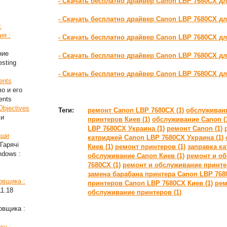
- Скачать бесплатно драйвер Canon LBP 7680CX д
- Скачать бесплатно драйвер Canon LBP 7680CX дл
:
ия :
- Скачать бесплатно драйвер Canon LBP 7680CX д
ние
- Скачать бесплатно драйвер Canon LBP 7680CX д
esting
- Скачать бесплатно драйвер Canon LBP 7680CX д
ents
во и его
ents
Objectives
Теги:
ремонт Canon LBP 7680CX (1)
обслуживани
ли
принтеров Киев (1)
обслуживание Canon (
LBP 7680CX Украина (1)
ремонт Canon (1)
иши
катриджей Canon LBP 7680CX Украина (1)
Гарячі
Киев (1)
ремонт принтеров (1)
заправка ка
ndows :
обслуживание Canon Киев (1)
ремонт и о
7680CX (1)
ремонт и обслуживание принте
замена барабана принтера Canon LBP 7680
овщика :
принтеров Canon LBP 7680CX Киев (1)
рем
11.18
обслуживание принтеров (1)
овщика :
ку :