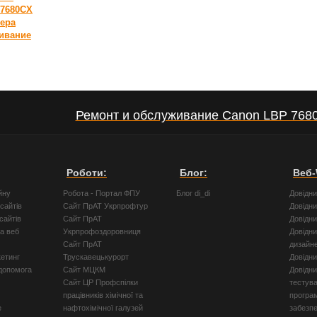
 7680CX
тера
ивание
Ремонт и обслуживание Canon LBP 768
Роботи:
Блог:
Веб-
йну
Робота - Портал ФПУ
Блог di_di
Довідн
сайтів
Сайт ПрАТ Укрпрофтур
Довідн
сайтів
Сайт ПрАТ
Довідн
а веб
Укрпрофоздоровниця
Довідни
Сайт ПрАТ
дизайн
кетинг
Трускавецькурорт
Довідн
допомога
Сайт МЦКМ
Довідни
Сайт ЦР Профспілки
тестув
працівників хімічної та
програ
е
нафтохімічної галузей
забезпе