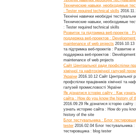
Технические навыки, необходимые те
: Tester required technical skills
2016.11.
Технічні навички необхідні тестувальни
Технические навыки, необходимые те
: Tester required technical skills
Розвиток та підтримка веб-проектів : Р
поддержка веб-проектов : Development
maintenance of web projects
2016.10.13
та підтримка веб-проектів : Развитие и
поддержка веб-проектов : Development
maintenance of web projects
Сайт Центральної ради профспілки пра
хімічної та нафтохімічної галузей про
України
2016.10.12
Сайт Центральної 
профспілки працівників хімічної та наф
галузей промисловості України
Як дізнатися історію сайту : Как узнат
сайта : How do you know the history of t
2016.09.29
Як дізнатися історію сайту :
узнать историю сайта : How do you kno
history of the site
Блог тестувальника : Блог тестировщик
tester
2016.02.04
Блог тестувальника :
тестировщика : blog tester