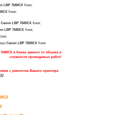
n LBP 7680CX
Киев;
80CX
Киев;
а
Canon LBP 7680CX
Киев;
on LBP 7680CX
Киев;
иев.
тера
Canon LBP 7680CX
Киев
7680CX в Киеве зависит от объема и
сложности проводимых работ
!
ожем с ремонтом Вашего принтера
CX
!
680CX
CX