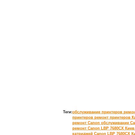
Теги:
обслуживание принтеров
ремо
принтеров
ремонт принтеров К
ремонт Canon
обслуживание Ca
ремонт Canon LBP 7680CX Кие
катриджей Canon LBP 7680CX К