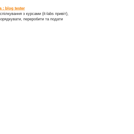
: blog tester
пілкування з курсами (it-labs привіт),
порядкувати, переробити та подати