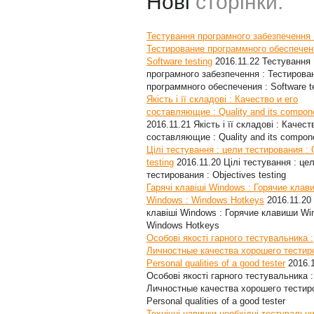
Нові
сторінки:
Тестування програмного забезпечення 
Тестирование программного обеспечен
Software testing
2016.11.22
Тестування
програмного забезпечення : Тестирова
программного обеспечения : Software t
Якість і її складові : Качество и его
составляющие : Quality and its compon
2016.11.21
Якість і її складові : Качест
составляющие : Quality and its compon
Цілі тестування : цели тестирования : 
testing
2016.11.20
Цілі тестування : це
тестирования : Objectives testing
Гарячі клавіші Windows : Горячие клав
Windows : Windows Hotkeys
2016.11.20
клавіші Windows : Горячие клавиши Wi
Windows Hotkeys
Особові якості гарного тестувальника :
Личностные качества хорошего тестир
Personal qualities of a good tester
2016.
Особові якості гарного тестувальника :
Личностные качества хорошего тестир
Personal qualities of a good tester
Технічні навички необхідні тестувальни