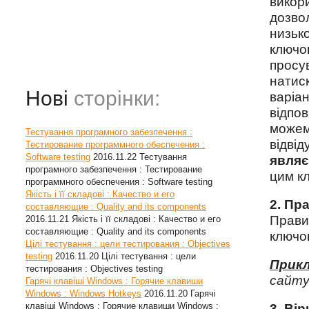
викор
дозво
низьк
ключо
прос
натис
Нові
сторінки:
варіа
відпов
можем
Тестування програмного забезпечення :
відві
Тестирование программного обеспечения :
Software testing
2016.11.22
Тестування
являє
програмного забезпечення : Тестирование
цим к
программного обеспечения : Software testing
Якість і її складові : Качество и его
2. Пр
составляющие : Quality and its components
Прав
2016.11.21
Якість і її складові : Качество и его
составляющие : Quality and its components
ключов
Цілі тестування : цели тестирования : Objectives
testing
2016.11.20
Цілі тестування : цели
Прикл
тестирования : Objectives testing
сайту
Гарячі клавіші Windows : Горячие клавиши
Windows : Windows Hotkeys
2016.11.20
Гарячі
клавіші Windows : Горячие клавиши Windows :
3. Ві