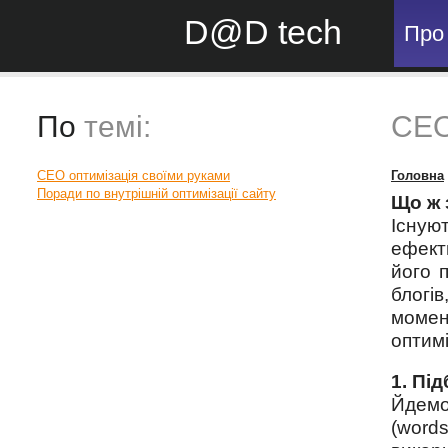
D@D tech
Про
По
темі:
СЕО
СЕО оптимізація своїми руками
Головна
Поради по внутрішній оптимізації сайту
Що ж 
Існую
ефект
його 
блогі
моме
оптимі
1. Пі
Йде
(words