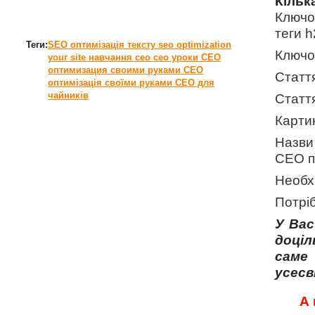
Кільк
Ключо
теги h
Теги:
SEO оптимізація тексту
seo optimization
Ключов
your site
навчання сео
сео уроки
СЕО
оптимизация своими руками
СЕО
Статт
оптимізація своїми руками
СЕО для
чайників
Стаття
Картин
Назви 
СЕО п
Необхі
Потрі
У Вас
доціл
саме
усесв
А 