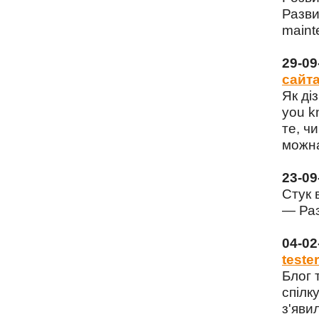
Разви
maint
29-0
сайта
Як ді
you k
те, чи
можна
23-0
Стук 
— Раз
04-0
tester
Блог 
спілку
з'яви