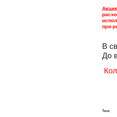
Акци
расх
испол
при р
В с
До 
Кол
Теги: