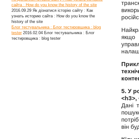
транск
сайта : How do you know the history of the site
викор
2016.09.29
Як дізнатися історію сайту : Как
узнать историю сайта : How do you know the
російс
history of the site
Блог тестувальника : Блог тестировщика : blog
Найкр
tester
2016.02.04
Блог тестувальника : Блог
якщо 
тестировщика : blog tester
управл
налаш
Прикл
техні
конте
5. У 
<h3>,
Дані 
пошук
потрі
він бу