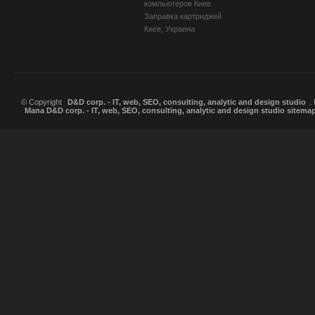
компьютеров Киев
Заправка картриджей
Киев, Украина
© Copyright
D&D corp. - IT, web, SEO, consulting, analytic and design studio
.
Мапа D&D corp. - IT, web, SEO, consulting, analytic and design studio sitema