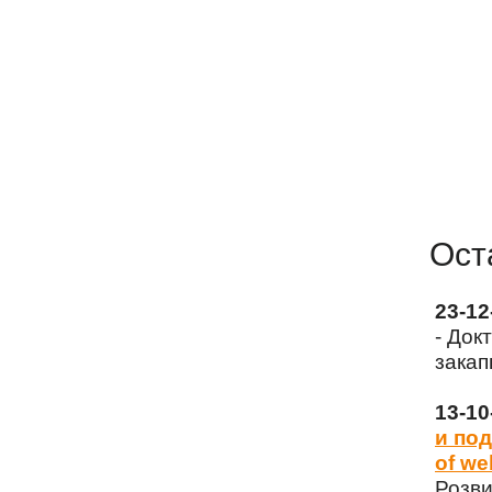
Ост
23-1
- Док
закап
13-1
и под
of we
Розви