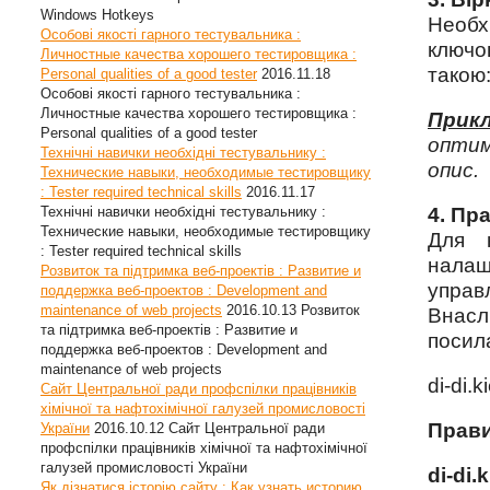
Windows Hotkeys
Необх
Особові якості гарного тестувальника :
ключо
Личностные качества хорошего тестировщика :
такою
Personal qualities of a good tester
2016.11.18
Особові якості гарного тестувальника :
Личностные качества хорошего тестировщика :
Прикл
Personal qualities of a good tester
оптим
Технічні навички необхідні тестувальнику :
опис.
Технические навыки, необходимые тестировщику
: Tester required technical skills
2016.11.17
Технічні навички необхідні тестувальнику :
4. Пр
Технические навыки, необходимые тестировщику
Для 
: Tester required technical skills
нала
Розвиток та підтримка веб-проектів : Развитие и
управ
поддержка веб-проектов : Development and
maintenance of web projects
2016.10.13
Розвиток
Внасл
та підтримка веб-проектів : Развитие и
посил
поддержка веб-проектов : Development and
maintenance of web projects
di-di.
Сайт Центральної ради профспілки працівників
хімічної та нафтохімічної галузей промисловості
Прави
України
2016.10.12
Сайт Центральної ради
профспілки працівників хімічної та нафтохімічної
галузей промисловості України
di-di.
Як дізнатися історію сайту : Как узнать историю