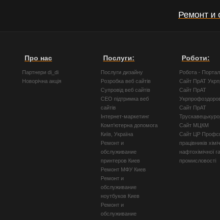
Ремонт и 
Про нас
Послуги:
Роботи:
Партнери di_di
Послуги дизайну
Робота - Порта
Новорічна акція
Розробка веб сайтів
Сайт ПрАТ Укр
Супровід веб сайтів
Сайт ПрАТ
СЕО підтримка веб
Укрпрофоздоро
сайтів
Сайт ПрАТ
Інтернет-маркетинг
Трускавецькуро
Комп'ютерна допомога
Сайт МЦКМ
Київ, Україна
Сайт ЦР Профсп
Ремонт и
працівників хімі
обслуживание
нафтохімічної г
принтеров Киев
промисловості
Ремонт МФУ Киев
Ремонт и
обслуживание
ноутбуков Киев
Ремонт и
обслуживание