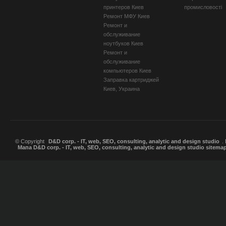
принтеров Киев
промисловості
Ремонт МФУ Киев
Ремонт и
обслуживание
ноутбуков Киев
Ремонт и
обслуживание
компьютеров Киев
Заправка картриджей
Киев, Украина
© Copyright
D&D corp. - IT, web, SEO, consulting, analytic and design studio
.
Мапа D&D corp. - IT, web, SEO, consulting, analytic and design studio sitema