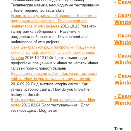
- Ска
Технические навыки, необходимые тестировщику
: Tester required technical skills
- Ска
Розвиток та підтримка веб-проектів : Развитие и
поддержка веб-проектов : Development and
Wind
maintenance of web projects
2016.10.13
Розвиток
та підтримка веб-проектів : Развитие и
- Ска
поддержка веб-проектов : Development and
Windo
maintenance of web projects
Сайт Центральної ради профспілки працівників
хімічної та нафтохімічної галузей промисловості
- Ска
України
2016.10.12
Сайт Центральної ради
Windo
профспілки працівників хімічної та нафтохімічної
галузей промисловості України
Як дізнатися історію сайту : Как узнать историю
- Ска
сайта : How do you know the history of the site
Windo
2016.09.29
Як дізнатися історію сайту : Как
узнать историю сайта : How do you know the
history of the site
- Ска
Блог тестувальника : Блог тестировщика : blog
Windo
tester
2016.02.04
Блог тестувальника : Блог
тестировщика : blog tester
Теги: