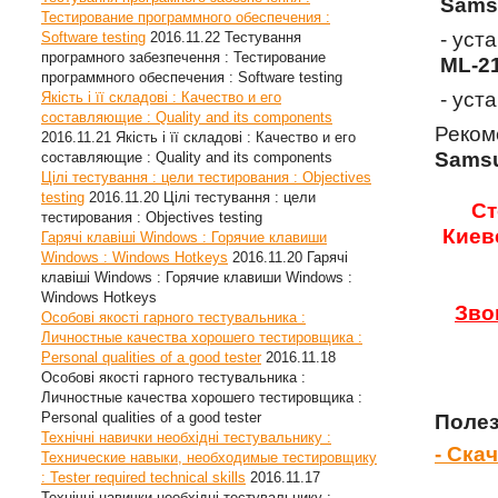
Sams
Тестирование программного обеспечения :
- уст
Software testing
2016.11.22
Тестування
програмного забезпечення : Тестирование
ML-2
программного обеспечения : Software testing
- уст
Якість і її складові : Качество и его
составляющие : Quality and its components
Реком
2016.11.21
Якість і її складові : Качество и его
Samsu
составляющие : Quality and its components
Цілі тестування : цели тестирования : Objectives
testing
2016.11.20
Цілі тестування : цели
Ст
тестирования : Objectives testing
Киев
Гарячі клавіші Windows : Горячие клавиши
Windows : Windows Hotkeys
2016.11.20
Гарячі
клавіші Windows : Горячие клавиши Windows :
Windows Hotkeys
Зво
Особові якості гарного тестувальника :
Личностные качества хорошего тестировщика :
Personal qualities of a good tester
2016.11.18
Особові якості гарного тестувальника :
Личностные качества хорошего тестировщика :
Personal qualities of a good tester
Полез
Технічні навички необхідні тестувальнику :
- Ска
Технические навыки, необходимые тестировщику
: Tester required technical skills
2016.11.17
Технічні навички необхідні тестувальнику :