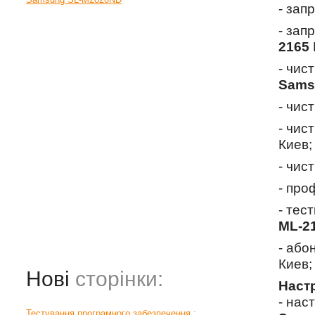
- зап
- зап
2165
- чис
Sams
- чис
- чис
Киев;
- чис
- про
- тес
ML-2
- або
Киев;
Нові
сторінки:
Наст
- нас
Тестування програмного забезпечення :