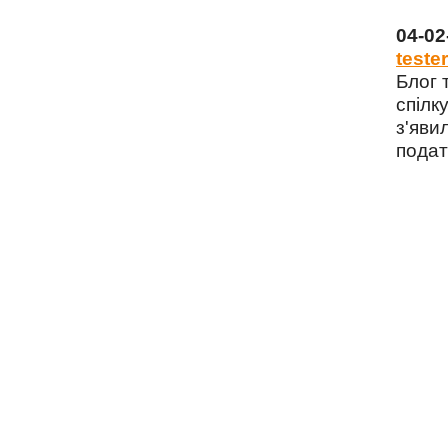
04-0
tester
Блог 
спілку
з'яви
подат