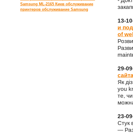
- Док
Samsung ML-2165 Киев
обслуживание
закап
принтеров
обслуживание Samsung
13-1
и под
of we
Розви
Разви
maint
29-0
сайта
Як ді
you k
те, чи
можна
23-0
Стук 
— Раз