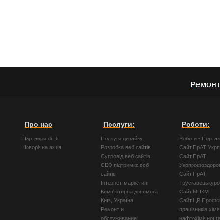
Ремонт
Про нас
Послуги:
Роботи:
Партнери di_di
Послуги дизайну
Робота - Порта
Новорічна акція
Розробка веб сайтів
Сайт ПрАТ Укр
Супровід веб сайтів
Сайт ПрАТ
СЕО підтримка веб
Укрпрофоздоро
сайтів
Сайт ПрАТ
Інтернет-маркетинг
Трускавецькуро
Комп'ютерна допомога
Сайт МЦКМ
Київ, Україна
Сайт ЦР Профсп
Ремонт и
працівників хімі
обслуживание
нафтохімічної г