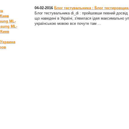
04-02-2016
Блог тестувальника : Блог тестировщика 
ка
Блог тестувальника di_di : пройшовши певний досвід с
 Киев
що наведені в Україні, з'явилася ідея максимально у
sung ML-
українською мовою все почуте там ...
sung ML-
 Киев
 Украина
ров