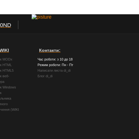
50ND
WIKI
Контакти:
ик MODx
Час роботи: з 10 до 18
ик HTML
Режим роботи: Пн - Пт
ик HTML5
Написати листа di_di
к веб-
Блог di_di
ера
ик Windows
к
альника
много
чення (WIKI