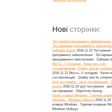
Нові
сторінки:
Тестування програмного забезпечення 
Тестирование программного обеспечен
Software testing
2016.11.22
Тестування
програмного забезпечення : Тестирова
программного обеспечения : Software t
Якість і її складові : Качество и его
составляющие : Quality and its compon
2016.11.21
Якість і її складові : Качест
составляющие : Quality and its compon
Цілі тестування : цели тестирования : 
testing
2016.11.20
Цілі тестування : це
тестирования : Objectives testing
Гарячі клавіші Windows : Горячие клав
Windows : Windows Hotkeys
2016.11.20
клавіші Windows : Горячие клавиши Wi
Windows Hotkeys