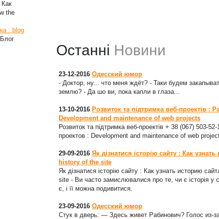
 Как
w the
а : blog
 Блог
Останні
Новини
23-12-2016
Одесский юмор
- Доктор, ну... что меня ждёт? - Таки будем закапыват
землю? - Да шо ви, пока капли в глаза...
13-10-2016
Розвиток та підтримка веб-проектів : Р
Development and maintenance of web projects
Розвиток та підтримка веб-проектів + 38 (067) 503-52
проектов : Development and maintenance of web projec
29-09-2016
Як дізнатися історію сайту : Как узнать
history of the site
Як дізнатися історію сайту : Как узнать историю сайта
site - Ви часто замислювалися про те, чи є історія у 
є, і її можна подивитися.
23-09-2016
Одесский юмор
Стук в дверь: — Здесь живет Рабинович? Голос из-з