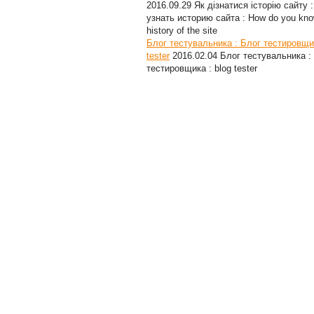
2016.09.29
Як дізнатися історію сайту :
узнать историю сайта : How do you kno
history of the site
Блог тестувальника : Блог тестировщик
tester
2016.02.04
Блог тестувальника :
тестировщика : blog tester