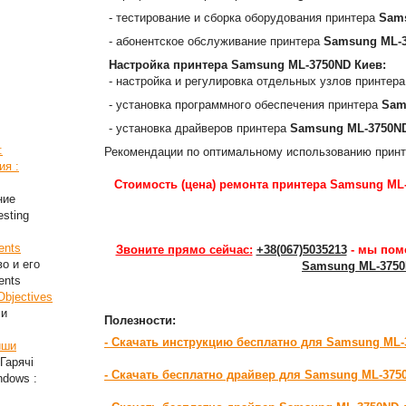
- тестирование и сборка оборудования принтера
Sam
- абонентское обслуживание принтера
Samsung ML-
Настройка принтера
Samsung ML-3750ND
Киев:
- настройка и регулировка отдельных узлов принтер
- установка программного обеспечения принтера
Sam
- установка драйверов принтера
Samsung ML-3750N
:
Рекомендации по оптимальному использованию прин
ия :
Стоимость (цена) ремонта принтера Samsung ML-
ние
esting
ents
Звоните прямо сейчас:
+38(067)5035213
- мы пом
во и его
Samsung ML-375
ents
Objectives
ли
Полезности:
- Скачать инструкцию бесплатно для Samsung ML
иши
Гарячі
- Скачать бесплатно драйвер для Samsung ML-375
ndows :