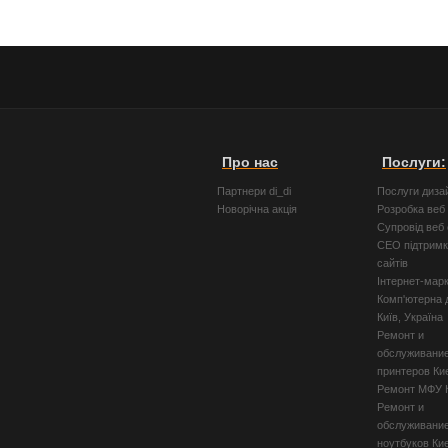
Про нас
Послуги:
Партнери di_di
Послуги диза
Новорічна акція
Розробка веб 
Супровід веб 
СЕО підтримк
сайтів
Інтернет-мар
Комп'ютерна 
Київ, Україна
Ремонт и
обслуживани
принтеров Ки
Ремонт МФУ 
Ремонт и
обслуживани
ноутбуков Ки