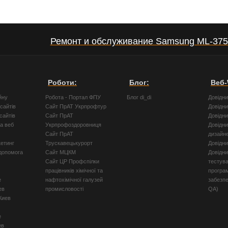
Ремонт и обслуживание Samsung ML-37
Роботи:
Блог:
Веб-
йну
Робота - Портал ФПУ
Блог di_di
Довідн
сайтів
Сайт ПрАТ Укрпрофтур
Довідн
сайтів
Сайт ПрАТ
Довідн
а веб
Укрпрофоздоровниця
Довідни
Сайт ПрАТ
дизайн
кетинг
Трускавецькурорт
Довідн
допомога
Сайт МЦКМ
Довідни
Сайт ЦР Профспілки
тестув
працівників хімічної та
програ
е
нафтохімічної галузей
забезпе
ев
промисловості
QA)
Киев
е
ев