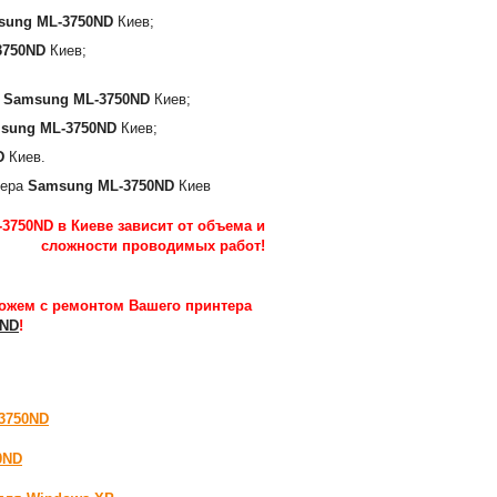
sung ML-3750ND
Киев;
3750ND
Киев;
а
Samsung ML-3750ND
Киев;
sung ML-3750ND
Киев;
D
Киев.
тера
Samsung ML-3750ND
Киев
3750ND в Киеве зависит от объема и
сложности проводимых работ
!
ожем с ремонтом Вашего принтера
0ND
!
-3750ND
0ND