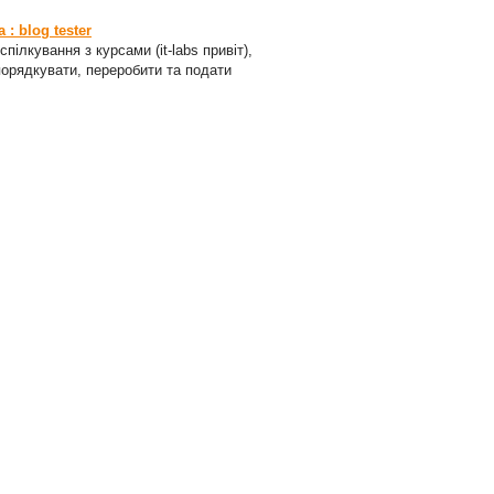
: blog tester
пілкування з курсами (it-labs привіт),
порядкувати, переробити та подати