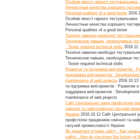
Особові якості гарного тестувальника :
Личностные качества хорошего тестир
Personal qualities of a good tester
2016.
Особові якості гарного тестувальника :
Личностные качества хорошего тестир
Personal qualities of a good tester
Технічні навички необхідні тестувальни
Технические навыки, необходимые те
: Tester required technical skills
2016.11.
Технічні навички необхідні тестувальни
Технические навыки, необходимые те
: Tester required technical skills
Розвиток та підтримка веб-проектів : Р
поддержка веб-проектов : Development
maintenance of web projects
2016.10.13
та підтримка веб-проектів : Развитие и
поддержка веб-проектов : Development
maintenance of web projects
Сайт Центральної ради профспілки пра
хімічної та нафтохімічної галузей про
України
2016.10.12
Сайт Центральної 
профспілки працівників хімічної та наф
галузей промисловості України
Як дізнатися історію сайту : Как узнат
сайта : How do you know the history of t