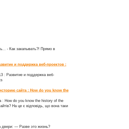
ь... - Как закапывать?! Прямо в
азвитие и поддержка веб-проектов :
-13 : Развитие и поддержка веб-
ts
 историю сайта : How do you know the
 : How do you know the history of the
сайтів? На це є відповідь, що вона таки
а двери: — Разве это жизнь?