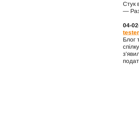
Стук 
— Раз
04-0
tester
Блог 
спілку
з'яви
подат