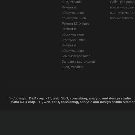
Київ, Україна
Сайт ЦР Профсп
Ремонт и
працівників хімі
обслуживание
нафтохімічної г
принтеров Киев
промисловості
Ремонт МФУ Киев
Ремонт и
обслуживание
ноутбуков Киев
Ремонт и
обслуживание
компьютеров Киев
Заправка картриджей
Киев, Украина
© Copyright
D&D corp. - IT, web, SEO, consulting, analytic and design studio
.
Мапа D&D corp. - IT, web, SEO, consulting, analytic and design studio sitema