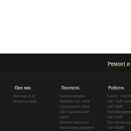
Ремонт и
Про нас
Послуги:
Роботи:
Партнери di_di
Послуги дизайну
Робота - Порта
Новорічна акція
Розробка веб сайтів
Сайт ПрАТ Укр
Супровід веб сайтів
Сайт ПрАТ
СЕО підтримка веб
Укрпрофоздоро
сайтів
Сайт ПрАТ
Інтернет-маркетинг
Трускавецькуро
Комп'ютерна допомога
Сайт МЦКМ