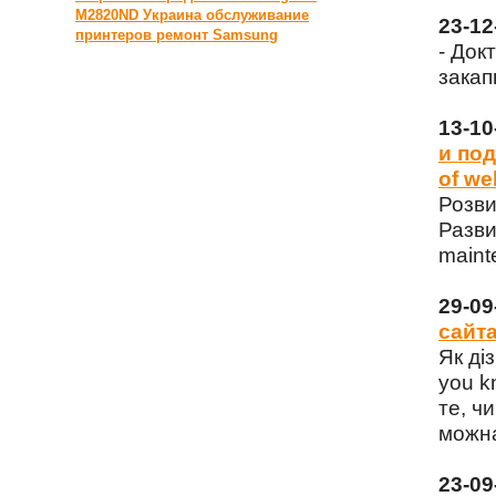
M2820ND Украина
обслуживание
23-1
принтеров
ремонт Samsung
- Док
закап
13-1
и под
of we
Розви
Разви
maint
29-0
сайта
Як ді
you k
те, чи
можна
23-0