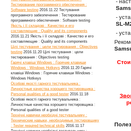
- нас
Тестирование программного обеспечения :
Sams
Software testing
2016.11.22
Тестування
програмного забезпечення : Тестирование
- уст
программного обеспечения : Software testing
SL-M
Якість і її складові : Качество и его
составляющие : Quality and its components
- уст
2016.11.21
Якість і її складові : Качество и его
Реком
составляющие : Quality and its components
Цілі тестування : цели тестирования : Objectives
Sams
testing
2016.11.20
Цілі тестування : цели
тестирования : Objectives testing
Стои
Гарячі клавіші Windows : Горячие клавиши
Windows : Windows Hotkeys
2016.11.20
Гарячі
клавіші Windows : Горячие клавиши Windows :
Windows Hotkeys
Особові якості гарного тестувальника :
Личностные качества хорошего тестировщика :
Personal qualities of a good tester
2016.11.18
Зво
Особові якості гарного тестувальника :
р
Личностные качества хорошего тестировщика :
Personal qualities of a good tester
Технічні навички необхідні тестувальнику :
Технические навыки, необходимые тестировщику
Полез
: Tester required technical skills
2016.11.17
Технічні навички необхідні тестувальнику :