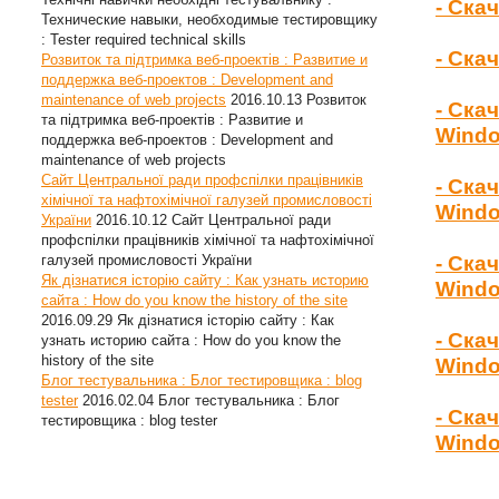
- Ска
Технические навыки, необходимые тестировщику
: Tester required technical skills
- Ска
Розвиток та підтримка веб-проектів : Развитие и
поддержка веб-проектов : Development and
maintenance of web projects
2016.10.13
Розвиток
- Ска
та підтримка веб-проектів : Развитие и
Wind
поддержка веб-проектов : Development and
maintenance of web projects
Сайт Центральної ради профспілки працівників
- Ска
хімічної та нафтохімічної галузей промисловості
Windo
України
2016.10.12
Сайт Центральної ради
профспілки працівників хімічної та нафтохімічної
галузей промисловості України
- Ска
Як дізнатися історію сайту : Как узнать историю
Windo
сайта : How do you know the history of the site
2016.09.29
Як дізнатися історію сайту : Как
- Ска
узнать историю сайта : How do you know the
history of the site
Windo
Блог тестувальника : Блог тестировщика : blog
tester
2016.02.04
Блог тестувальника : Блог
- Ска
тестировщика : blog tester
Windo