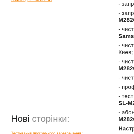
- зап
- зап
M282
- чис
Sams
- чис
Киев;
- чис
M282
- чис
- про
- тес
SL-M
- або
Нові
сторінки:
M282
Наст
Тестування програмного забезпечення :