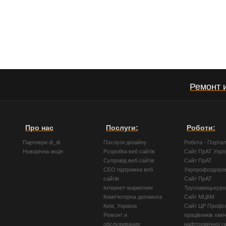
Ремонт 
Про нас
Послуги:
Роботи:
Партнери di_di
Послуги дизайну
Робота - Порта
Новорічна акція
Розробка веб сайтів
Сайт ПрАТ Укр
Супровід веб сайтів
Сайт ПрАТ
СЕО підтримка веб
Укрпрофоздоро
сайтів
Сайт ПрАТ
Інтернет-маркетинг
Трускавецькуро
Комп'ютерна допомога
Сайт МЦКМ
Київ, Україна
Сайт ЦР Профсп
Ремонт и
працівників хімі
обслуживание
нафтохімічної г