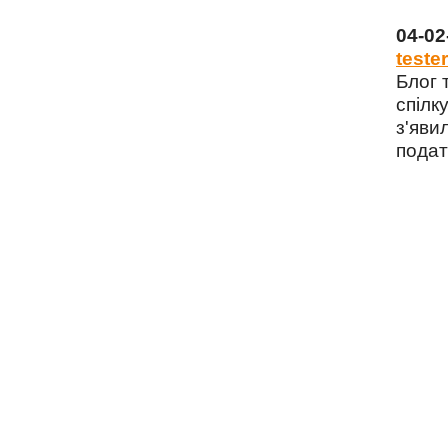
04-0
tester
Блог 
спілку
з'яви
подат