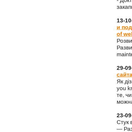
- Док
закап
13-1
и под
of we
Розви
Разви
maint
29-0
сайта
Як ді
you k
те, чи
можна
23-0
Стук 
— Раз