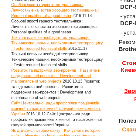
Особові якості гарного тестувальника :
DCP-
Личностные качества хорошего тестировщика :
- уст
Personal qualities of a good tester
2016.11.18
Особові якості гарного тестувальника :
DCP-
Личностные качества хорошего тестировщика :
- уст
Personal qualities of a good tester
Технічні навички необхідні тестувальнику :
Реком
Технические навыки, необходимые тестировщику
Broth
: Tester required technical skills
2016.11.17
Технічні навички необхідні тестувальнику :
Технические навыки, необходимые тестировщику
Стои
: Tester required technical skills
Киев
Розвиток та підтримка веб-проектів : Развитие и
поддержка веб-проектов : Development and
maintenance of web projects
2016.10.13
Розвиток
та підтримка веб-проектів : Развитие и
Зво
поддержка веб-проектов : Development and
maintenance of web projects
Сайт Центральної ради профспілки працівників
хімічної та нафтохімічної галузей промисловості
України
2016.10.12
Сайт Центральної ради
профспілки працівників хімічної та нафтохімічної
Полез
галузей промисловості України
- Ска
Як дізнатися історію сайту : Как узнать историю
сайта : How do you know the history of the site