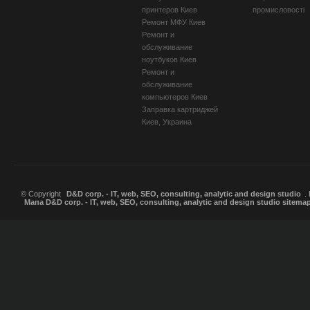
принтеров Киев
промисловості
Ремонт МФУ Киев
Ремонт и
обслуживание
ноутбуков Киев
Ремонт и
обслуживание
компьютеров Киев
Заправка картриджей
Киев, Украина
© Copyright
D&D corp. - IT, web, SEO, consulting, analytic and design studio
.
Мапа D&D corp. - IT, web, SEO, consulting, analytic and design studio sitema