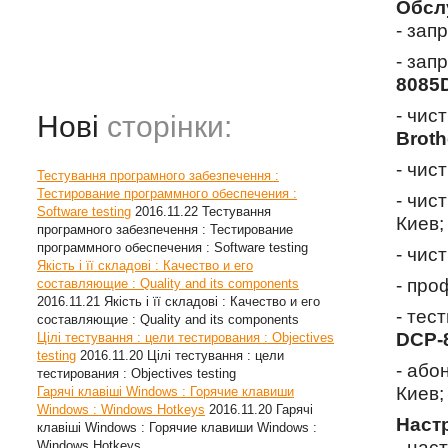
Обсл
- зап
- зап
8085
- чис
Нові
сторінки:
Brot
- чис
Тестування програмного забезпечення :
Тестирование программного обеспечения :
- чис
Software testing
2016.11.22
Тестування
Киев;
програмного забезпечення : Тестирование
программного обеспечения : Software testing
- чис
Якість і її складові : Качество и его
- про
составляющие : Quality and its components
2016.11.21
Якість і її складові : Качество и его
- тес
составляющие : Quality and its components
DCP-
Цілі тестування : цели тестирования : Objectives
testing
2016.11.20
Цілі тестування : цели
- або
тестирования : Objectives testing
Киев;
Гарячі клавіші Windows : Горячие клавиши
Windows : Windows Hotkeys
2016.11.20
Гарячі
Наст
клавіші Windows : Горячие клавиши Windows :
- нас
Windows Hotkeys