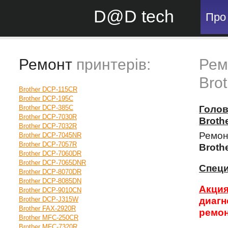
D@D tech
Про
Ремонт
принтерів:
Рем
Bro
Brother DCP-115CR
Brother DCP-195C
Brother DCP-385C
Голо
Brother DCP-7030R
Broth
Brother DCP-7032R
Ремон
Brother DCP-7045NR
Brother DCP-7057R
Broth
Brother DCP-7060DR
Brother DCP-7065DNR
Спец
Brother DCP-8070DR
Brother DCP-8085DN
Акция
Brother DCP-9010CN
Brother DCP-J315W
диагн
Brother FAX-2920R
ремон
Brother MFC-250CR
Brother MFC-7320R