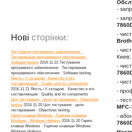
Обсл
- зап
- зап
7860
- чис
Нові
сторінки:
Brot
- чис
Тестування програмного забезпечення :
Киев;
Тестирование программного обеспечения :
Software testing
2016.11.22
Тестування
- чис
програмного забезпечення : Тестирование
7860
программного обеспечения : Software testing
Якість і її складові : Качество и его
- чис
составляющие : Quality and its components
2016.11.21
Якість і її складові : Качество и его
- про
составляющие : Quality and its components
- тес
Цілі тестування : цели тестирования : Objectives
testing
2016.11.20
Цілі тестування : цели
MFC-
тестирования : Objectives testing
- або
Гарячі клавіші Windows : Горячие клавиши
Windows : Windows Hotkeys
2016.11.20
Гарячі
7860
клавіші Windows : Горячие клавиши Windows :
Наст
Windows Hotkeys