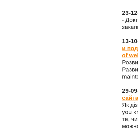
23-1
- Док
закап
13-1
и под
of we
Розви
Разви
maint
29-0
сайта
Як ді
you k
те, чи
можна