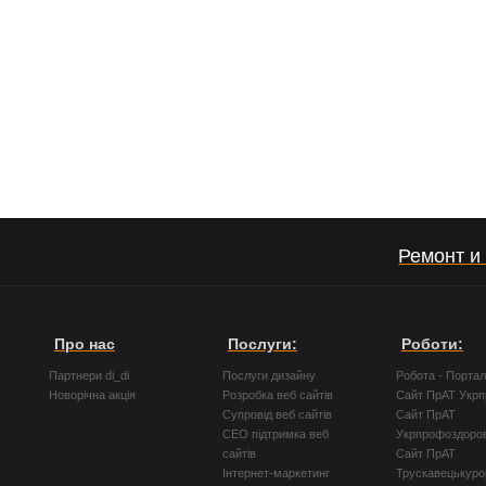
Ремонт и
Про нас
Послуги:
Роботи:
Партнери di_di
Послуги дизайну
Робота - Порта
Новорічна акція
Розробка веб сайтів
Сайт ПрАТ Укр
Супровід веб сайтів
Сайт ПрАТ
СЕО підтримка веб
Укрпрофоздоро
сайтів
Сайт ПрАТ
Інтернет-маркетинг
Трускавецькуро