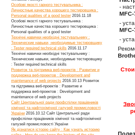
Особові якості гарного тестувальника :
- нас
Личностные качества хорошего тестировщика :
MFC-
Personal qualities of a good tester
2016.11.18
Особові якості гарного тестувальника :
- уст
Личностные качества хорошего тестировщика :
MFC-
Personal qualities of a good tester
Технічні навички необхідні тестувальнику :
- уст
Технические навыки, необходимые тестировщику
Реком
: Tester required technical skills
2016.11.17
Технічні навички необхідні тестувальнику :
Broth
Технические навыки, необходимые тестировщику
: Tester required technical skills
Стои
Розвиток та підтримка веб-проектів : Развитие и
поддержка веб-проектов : Development and
maintenance of web projects
2016.10.13
Розвиток
та підтримка веб-проектів : Развитие и
поддержка веб-проектов : Development and
maintenance of web projects
Сайт Центральної ради профспілки працівників
Зво
хімічної та нафтохімічної галузей промисловості
р
України
2016.10.12
Сайт Центральної ради
профспілки працівників хімічної та нафтохімічної
галузей промисловості України
Як дізнатися історію сайту : Как узнать историю
Полез
сайта : How do you know the history of the site