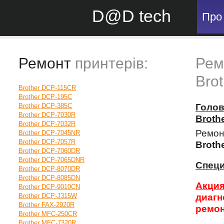
D@D tech
Про
Ремонт
принтерів:
Рем
Bro
Brother DCP-115CR
Brother DCP-195C
Brother DCP-385C
Голо
Brother DCP-7030R
Broth
Brother DCP-7032R
Ремон
Brother DCP-7045NR
Brother DCP-7057R
Broth
Brother DCP-7060DR
Brother DCP-7065DNR
Спец
Brother DCP-8070DR
Brother DCP-8085DN
Акция
Brother DCP-9010CN
Brother DCP-J315W
диагн
Brother FAX-2920R
ремон
Brother MFC-250CR
Brother MFC-7320R