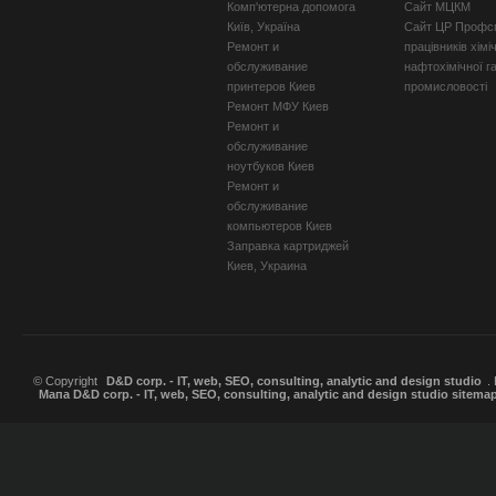
Комп'ютерна допомога
Сайт МЦКМ
Київ, Україна
Сайт ЦР Профсп
Ремонт и
працівників хімі
обслуживание
нафтохімічної г
принтеров Киев
промисловості
Ремонт МФУ Киев
Ремонт и
обслуживание
ноутбуков Киев
Ремонт и
обслуживание
компьютеров Киев
Заправка картриджей
Киев, Украина
© Copyright
D&D corp. - IT, web, SEO, consulting, analytic and design studio
.
Мапа D&D corp. - IT, web, SEO, consulting, analytic and design studio sitema