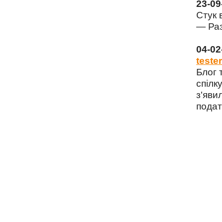
23-0
Стук 
— Раз
04-0
tester
Блог 
спілку
з'яви
подат