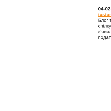
04-0
tester
Блог 
спілку
з'яви
подат