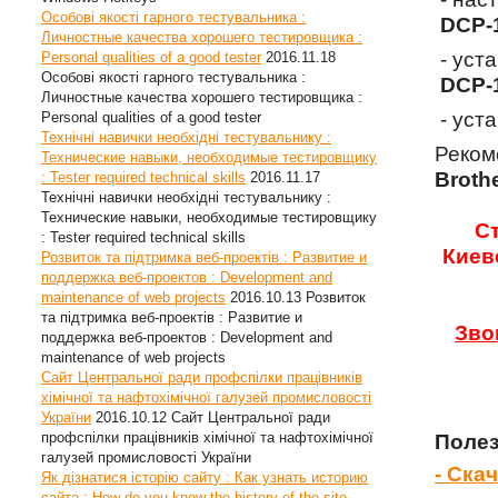
Особові якості гарного тестувальника :
DCP-
Личностные качества хорошего тестировщика :
- уст
Personal qualities of a good tester
2016.11.18
Особові якості гарного тестувальника :
DCP-
Личностные качества хорошего тестировщика :
- уст
Personal qualities of a good tester
Технічні навички необхідні тестувальнику :
Реком
Технические навыки, необходимые тестировщику
Broth
: Tester required technical skills
2016.11.17
Технічні навички необхідні тестувальнику :
Технические навыки, необходимые тестировщику
Ст
: Tester required technical skills
Киев
Розвиток та підтримка веб-проектів : Развитие и
поддержка веб-проектов : Development and
maintenance of web projects
2016.10.13
Розвиток
та підтримка веб-проектів : Развитие и
Зво
поддержка веб-проектов : Development and
maintenance of web projects
Сайт Центральної ради профспілки працівників
хімічної та нафтохімічної галузей промисловості
України
2016.10.12
Сайт Центральної ради
профспілки працівників хімічної та нафтохімічної
Полез
галузей промисловості України
- Ска
Як дізнатися історію сайту : Как узнать историю
сайта : How do you know the history of the site