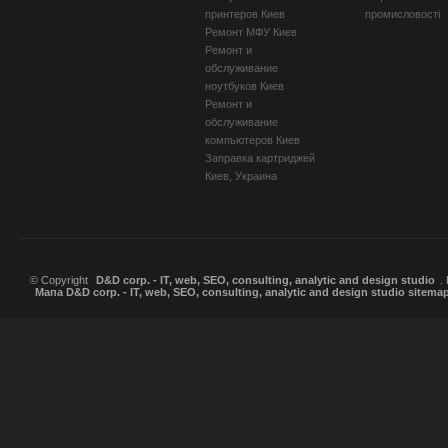
принтеров Киев
промисловості
Ремонт МФУ Киев
Ремонт и
обслуживание
ноутбуков Киев
Ремонт и
обслуживание
компьютеров Киев
Заправка картриджей
Киев, Украина
© Copyright
D&D corp. - IT, web, SEO, consulting, analytic and design studio
.
Мапа D&D corp. - IT, web, SEO, consulting, analytic and design studio sitema