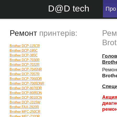
D@D tech
Про
Ремонт
принтерів:
Рем
Bro
Brother DCP-115CR
Brother DCP-195C
Brother DCP-385C
Голо
Brother DCP-7030R
Broth
Brother DCP-7032R
Ремон
Brother DCP-7045NR
Brother DCP-7057R
Broth
Brother DCP-7060DR
Brother DCP-7065DNR
Спец
Brother DCP-8070DR
Brother DCP-8085DN
Акция
Brother DCP-9010CN
Brother DCP-J315W
диагн
Brother FAX-2920R
ремон
Brother MFC-250CR
Brother MFC-7320R