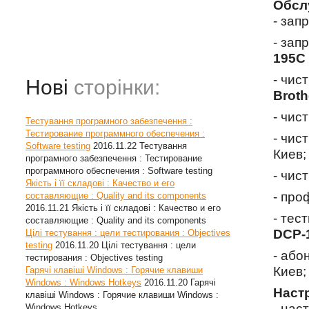
Обсл
- зап
- зап
195C
- чис
Нові
сторінки:
Brot
- чис
Тестування програмного забезпечення :
Тестирование программного обеспечения :
- чис
Software testing
2016.11.22
Тестування
Киев;
програмного забезпечення : Тестирование
программного обеспечения : Software testing
- чис
Якість і її складові : Качество и его
- про
составляющие : Quality and its components
2016.11.21
Якість і її складові : Качество и его
- тес
составляющие : Quality and its components
DCP-
Цілі тестування : цели тестирования : Objectives
testing
2016.11.20
Цілі тестування : цели
- або
тестирования : Objectives testing
Киев;
Гарячі клавіші Windows : Горячие клавиши
Windows : Windows Hotkeys
2016.11.20
Гарячі
Наст
клавіші Windows : Горячие клавиши Windows :
- нас
Windows Hotkeys