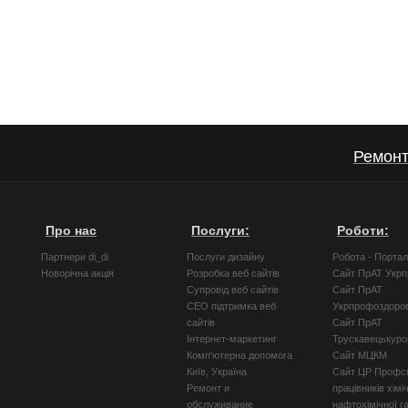
Ремонт
Про нас
Послуги:
Роботи:
Партнери di_di
Послуги дизайну
Робота - Порта
Новорічна акція
Розробка веб сайтів
Сайт ПрАТ Укр
Супровід веб сайтів
Сайт ПрАТ
СЕО підтримка веб
Укрпрофоздоро
сайтів
Сайт ПрАТ
Інтернет-маркетинг
Трускавецькуро
Комп'ютерна допомога
Сайт МЦКМ
Київ, Україна
Сайт ЦР Профсп
Ремонт и
працівників хімі
обслуживание
нафтохімічної г