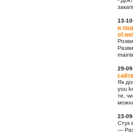
- Док
закап
13-1
и под
of we
Розви
Разви
maint
29-0
сайта
Як ді
you k
те, чи
можна
23-0
Стук 
— Раз