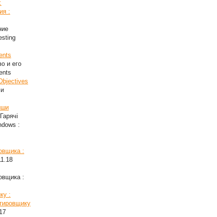
:
ия :
ние
esting
ents
во и его
ents
Objectives
ли
иши
Гарячі
ndows :
овщика :
11.18
овщика :
ку :
стировщику
17