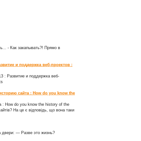
ь... - Как закапывать?! Прямо в
азвитие и поддержка веб-проектов :
-13 : Развитие и поддержка веб-
ts
 историю сайта : How do you know the
 : How do you know the history of the
сайтів? На це є відповідь, що вона таки
а двери: — Разве это жизнь?