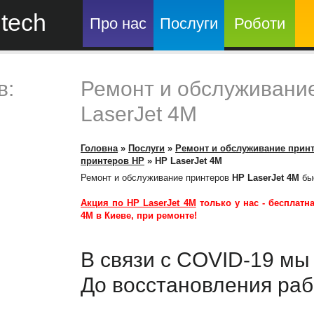
tech
Про нас
Послуги
Роботи
в:
Ремонт и обслуживани
LaserJet 4M
Головна
»
Послуги
»
Ремонт и обслуживание прин
принтеров HP
»
HP LaserJet 4M
Ремонт и обслуживание принтеров
HP LaserJet 4M
быс
Акция по HP LaserJet 4M
только у нас -
бесплатна
4M
в Киеве, при ремонте!
В связи с COVID-19 м
До восстановления раб