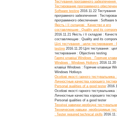
Тестування програмного забезпечення 
Тестирование программного обеспечен
Software testing
2016.11.22
Тестування
програмного забезпечення : Тестирова
программного обеспечения : Software t
Якість і її складові : Качество и его
составляющие : Quality and its compon
2016.11.21
Якість і її складові : Качест
составляющие : Quality and its compon
Цілі тестування : цели тестирования : 
testing
2016.11.20
Цілі тестування : це
тестирования : Objectives testing
Гарячі клавіші Windows : Горячие клав
Windows : Windows Hotkeys
2016.11.20
клавіші Windows : Горячие клавиши Wi
Windows Hotkeys
Особові якості гарного тестувальника :
Личностные качества хорошего тестир
Personal qualities of a good tester
2016.
Особові якості гарного тестувальника :
Личностные качества хорошего тестир
Personal qualities of a good tester
Технічні навички необхідні тестувальни
Технические навыки, необходимые те
: Tester required technical skills
2016.11.