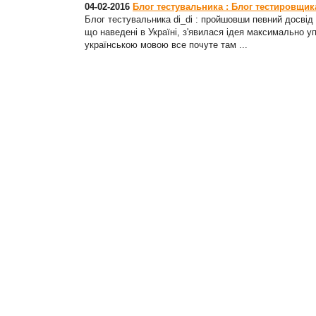
04-02-2016
Блог тестувальника : Блог тестировщика 
Блог тестувальника di_di : пройшовши певний досвід с
що наведені в Україні, з'явилася ідея максимально у
українською мовою все почуте там ...