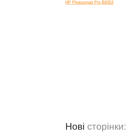
HP Photosmart Pro B8353
Нові
сторінки: