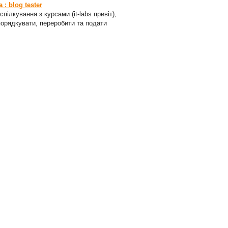
: blog tester
пілкування з курсами (it-labs привіт),
порядкувати, переробити та подати