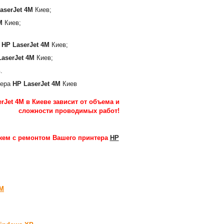
aserJet 4M
Киев;
M
Киев;
а
HP LaserJet 4M
Киев;
LaserJet 4M
Киев;
.
тера
HP LaserJet 4M
Киев
rJet 4M в Киеве зависит от объема и
сложности проводимых работ
!
ем с ремонтом Вашего принтера
HP
4M