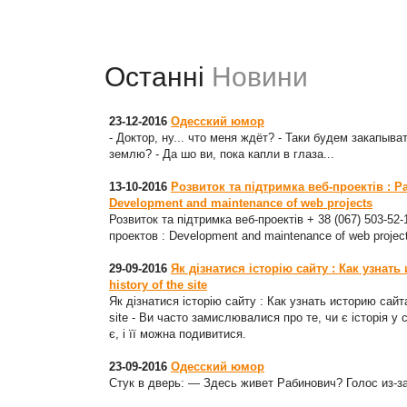
Останні
Новини
23-12-2016
Одесский юмор
- Доктор, ну... что меня ждёт? - Таки будем закапыват
землю? - Да шо ви, пока капли в глаза...
13-10-2016
Розвиток та підтримка веб-проектів : Р
Development and maintenance of web projects
Розвиток та підтримка веб-проектів + 38 (067) 503-52
проектов : Development and maintenance of web projec
29-09-2016
Як дізнатися історію сайту : Как узнать
history of the site
Як дізнатися історію сайту : Как узнать историю сайта
site - Ви часто замислювалися про те, чи є історія у 
є, і її можна подивитися.
23-09-2016
Одесский юмор
Стук в дверь: — Здесь живет Рабинович? Голос из-з