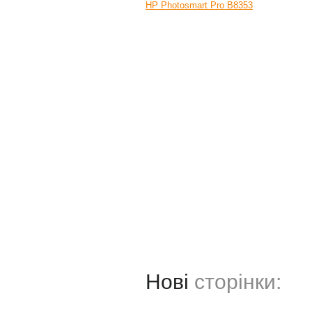
HP Photosmart Pro B8353
Нові
сторінки: