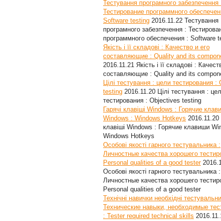
Тестування програмного забезпечення 
Тестирование программного обеспечен
Software testing
2016.11.22
Тестування
програмного забезпечення : Тестирова
программного обеспечения : Software t
Якість і її складові : Качество и его
составляющие : Quality and its compon
2016.11.21
Якість і її складові : Качест
составляющие : Quality and its compon
Цілі тестування : цели тестирования : 
testing
2016.11.20
Цілі тестування : це
тестирования : Objectives testing
Гарячі клавіші Windows : Горячие клав
Windows : Windows Hotkeys
2016.11.20
клавіші Windows : Горячие клавиши Wi
Windows Hotkeys
Особові якості гарного тестувальника :
Личностные качества хорошего тестир
Personal qualities of a good tester
2016.
Особові якості гарного тестувальника :
Личностные качества хорошего тестир
Personal qualities of a good tester
Технічні навички необхідні тестувальни
Технические навыки, необходимые те
: Tester required technical skills
2016.11.