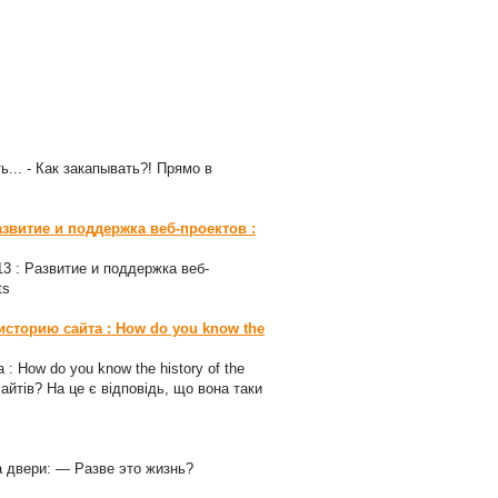
ь... - Как закапывать?! Прямо в
азвитие и поддержка веб-проектов :
-13 : Развитие и поддержка веб-
ts
 историю сайта : How do you know the
 : How do you know the history of the
сайтів? На це є відповідь, що вона таки
а двери: — Разве это жизнь?