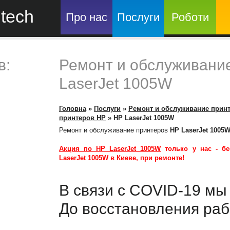
tech
Про нас
Послуги
Роботи
в:
Ремонт и обслуживани
LaserJet 1005W
Головна
»
Послуги
»
Ремонт и обслуживание прин
принтеров HP
»
HP LaserJet 1005W
Ремонт и обслуживание принтеров
HP LaserJet 1005
Акция по HP LaserJet 1005W
только у нас -
бе
LaserJet 1005W
в Киеве, при ремонте!
В связи с COVID-19 м
До восстановления раб