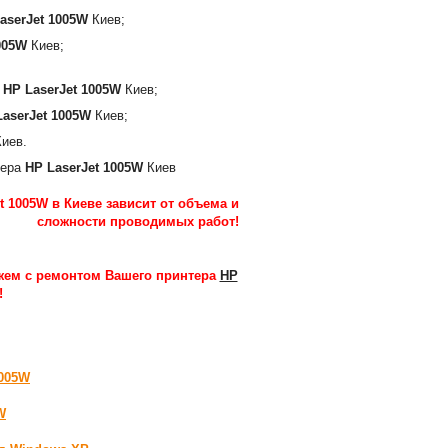
aserJet 1005W
Киев;
005W
Киев;
а
HP LaserJet 1005W
Киев;
LaserJet 1005W
Киев;
иев.
тера
HP LaserJet 1005W
Киев
t 1005W в Киеве зависит от объема и
сложности проводимых работ
!
ем с ремонтом Вашего принтера
HP
!
1005W
W