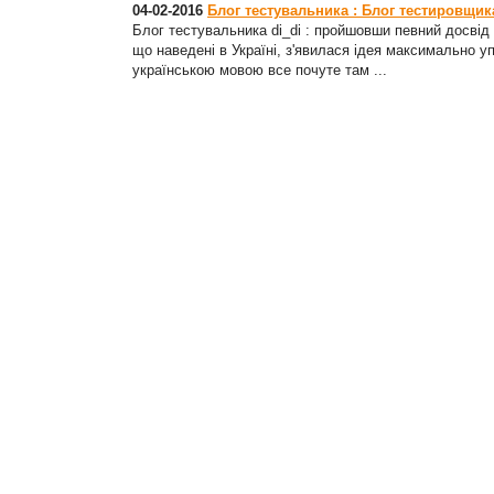
04-02-2016
Блог тестувальника : Блог тестировщика 
Блог тестувальника di_di : пройшовши певний досвід с
що наведені в Україні, з'явилася ідея максимально у
українською мовою все почуте там ...