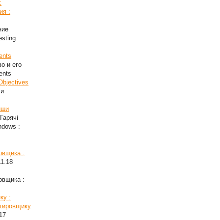
:
ия :
ние
esting
ents
во и его
ents
Objectives
ли
иши
Гарячі
ndows :
овщика :
11.18
овщика :
ку :
стировщику
17