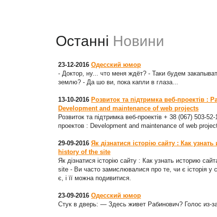
Останні
Новини
23-12-2016
Одесский юмор
- Доктор, ну... что меня ждёт? - Таки будем закапыват
землю? - Да шо ви, пока капли в глаза...
13-10-2016
Розвиток та підтримка веб-проектів : Р
Development and maintenance of web projects
Розвиток та підтримка веб-проектів + 38 (067) 503-52
проектов : Development and maintenance of web projec
29-09-2016
Як дізнатися історію сайту : Как узнать
history of the site
Як дізнатися історію сайту : Как узнать историю сайта
site - Ви часто замислювалися про те, чи є історія у 
є, і її можна подивитися.
23-09-2016
Одесский юмор
Стук в дверь: — Здесь живет Рабинович? Голос из-з