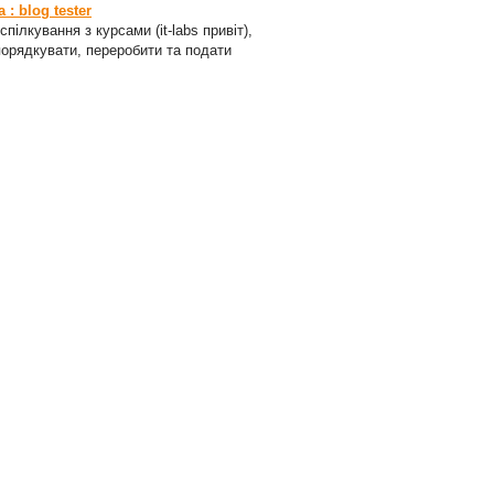
: blog tester
пілкування з курсами (it-labs привіт),
порядкувати, переробити та подати