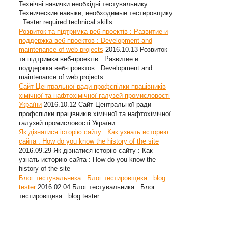
Технічні навички необхідні тестувальнику :
Технические навыки, необходимые тестировщику
: Tester required technical skills
Розвиток та підтримка веб-проектів : Развитие и
поддержка веб-проектов : Development and
maintenance of web projects
2016.10.13
Розвиток
та підтримка веб-проектів : Развитие и
поддержка веб-проектов : Development and
maintenance of web projects
Сайт Центральної ради профспілки працівників
хімічної та нафтохімічної галузей промисловості
України
2016.10.12
Сайт Центральної ради
профспілки працівників хімічної та нафтохімічної
галузей промисловості України
Як дізнатися історію сайту : Как узнать историю
сайта : How do you know the history of the site
2016.09.29
Як дізнатися історію сайту : Как
узнать историю сайта : How do you know the
history of the site
Блог тестувальника : Блог тестировщика : blog
tester
2016.02.04
Блог тестувальника : Блог
тестировщика : blog tester