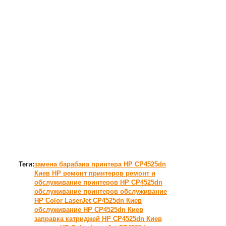
Теги:
замена барабана принтера HP CP4525dn
Киев
HP
ремонт принтеров
ремонт и
обслуживание принтеров HP CP4525dn
обслуживание принтеров
обслуживание
HP Color LaserJet CP4525dn Киев
обслуживание HP CP4525dn Киев
заправка катриджей HP CP4525dn Киев