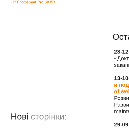
HP Photosmart Pro B8353
Ост
23-1
- Док
закап
13-1
и под
of we
Розви
Разви
maint
Нові
сторінки:
29-0