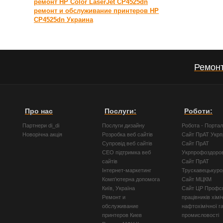
ремонт HP Color LaserJet CP4525dn
ремонт и обслуживание принтеров HP
CP4525dn Украина
Ремонт
Про нас
Послуги:
Роботи:
Партнери di_di
Послуги дизайну
Робота - Порта
Новорічна акція
Розробка веб сайтів
Сайт ПрАТ Укр
Супровід веб сайтів
Сайт ПрАТ
СЕО підтримка веб
Укрпрофоздоро
сайтів
Сайт ПрАТ
Інтернет-маркетинг
Трускавецькуро
Комп'ютерна допомога
Сайт МЦКМ
Київ, Україна
Сайт ЦР Профсп
Ремонт и
працівників хімі
обслуживание
нафтохімічної г
принтеров Киев
промисловості