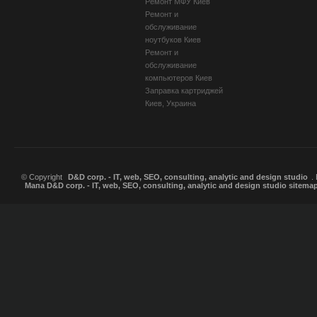
Ремонт МФУ Киев
Ремонт и
обслуживание
ноутбуков Киев
Ремонт и
обслуживание
компьютеров Киев
Заправка картриджей
Киев, Украина
© Copyright
D&D corp. - IT, web, SEO, consulting, analytic and design studio
.
Мапа D&D corp. - IT, web, SEO, consulting, analytic and design studio sitema