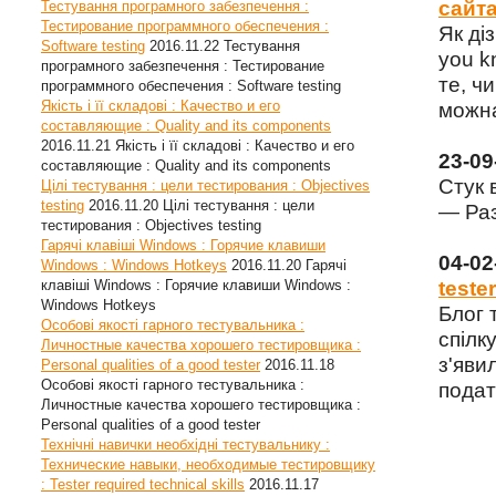
сайта
Тестування програмного забезпечення :
Тестирование программного обеспечения :
Як ді
Software testing
2016.11.22
Тестування
you k
програмного забезпечення : Тестирование
те, чи
программного обеспечения : Software testing
Якість і її складові : Качество и его
можна
составляющие : Quality and its components
2016.11.21
Якість і її складові : Качество и его
23-0
составляющие : Quality and its components
Стук 
Цілі тестування : цели тестирования : Objectives
testing
2016.11.20
Цілі тестування : цели
— Раз
тестирования : Objectives testing
Гарячі клавіші Windows : Горячие клавиши
04-0
Windows : Windows Hotkeys
2016.11.20
Гарячі
клавіші Windows : Горячие клавиши Windows :
tester
Windows Hotkeys
Блог 
Особові якості гарного тестувальника :
спілку
Личностные качества хорошего тестировщика :
з'яви
Personal qualities of a good tester
2016.11.18
Особові якості гарного тестувальника :
подат
Личностные качества хорошего тестировщика :
Personal qualities of a good tester
Технічні навички необхідні тестувальнику :
Технические навыки, необходимые тестировщику
: Tester required technical skills
2016.11.17