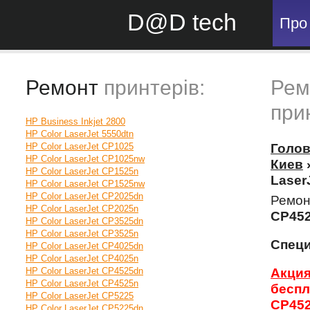
D@D tech
Про
Ремонт
принтерів:
Рем
при
HP Business Inkjet 2800
HP Color LaserJet 5550dtn
HP Color LaserJet CP1025
Голо
HP Color LaserJet CP1025nw
Киев
HP Color LaserJet CP1525n
Laser
HP Color LaserJet CP1525nw
HP Color LaserJet CP2025dn
Ремон
HP Color LaserJet CP2025n
CP45
HP Color LaserJet CP3525dn
HP Color LaserJet CP3525n
Спец
HP Color LaserJet CP4025dn
HP Color LaserJet CP4025n
HP Color LaserJet CP4525dn
Акци
HP Color LaserJet CP4525n
бесп
HP Color LaserJet CP5225
CP45
HP Color LaserJet CP5225dn