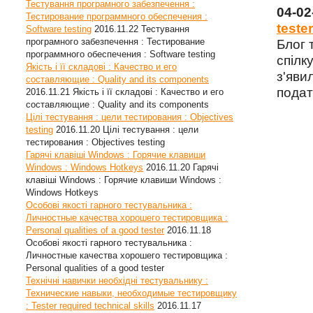
Тестування програмного забезпечення :
04-0
Тестирование программного обеспечения :
tester
Software testing
2016.11.22
Тестування
програмного забезпечення : Тестирование
Блог 
программного обеспечения : Software testing
спілку
Якість і її складові : Качество и его
з'яви
составляющие : Quality and its components
подат
2016.11.21
Якість і її складові : Качество и его
составляющие : Quality and its components
Цілі тестування : цели тестирования : Objectives
testing
2016.11.20
Цілі тестування : цели
тестирования : Objectives testing
Гарячі клавіші Windows : Горячие клавиши
Windows : Windows Hotkeys
2016.11.20
Гарячі
клавіші Windows : Горячие клавиши Windows :
Windows Hotkeys
Особові якості гарного тестувальника :
Личностные качества хорошего тестировщика :
Personal qualities of a good tester
2016.11.18
Особові якості гарного тестувальника :
Личностные качества хорошего тестировщика :
Personal qualities of a good tester
Технічні навички необхідні тестувальнику :
Технические навыки, необходимые тестировщику
: Tester required technical skills
2016.11.17