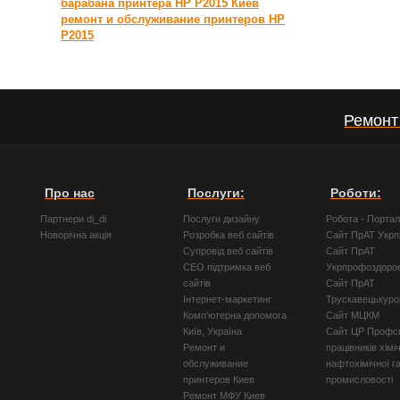
барабана принтера HP P2015 Киев
ремонт и обслуживание принтеров HP
P2015
Ремонт
Про нас
Послуги:
Роботи:
Партнери di_di
Послуги дизайну
Робота - Порта
Новорічна акція
Розробка веб сайтів
Сайт ПрАТ Укр
Супровід веб сайтів
Сайт ПрАТ
СЕО підтримка веб
Укрпрофоздоро
сайтів
Сайт ПрАТ
Інтернет-маркетинг
Трускавецькуро
Комп'ютерна допомога
Сайт МЦКМ
Київ, Україна
Сайт ЦР Профсп
Ремонт и
працівників хімі
обслуживание
нафтохімічної г
принтеров Киев
промисловості
Ремонт МФУ Киев