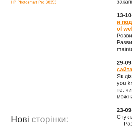
закап
HP Photosmart Pro B8353
13-1
и под
of we
Розви
Разви
maint
29-0
сайта
Як ді
you k
те, чи
можна
23-0
Стук 
Нові
сторінки:
— Раз