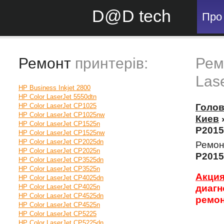
D@D tech
Про
Ремонт
принтерів:
Рем
Las
HP Business Inkjet 2800
HP Color LaserJet 5550dtn
HP Color LaserJet CP1025
Голо
HP Color LaserJet CP1025nw
Киев
HP Color LaserJet CP1525n
P2015
HP Color LaserJet CP1525nw
HP Color LaserJet CP2025dn
Ремон
HP Color LaserJet CP2025n
P2015
HP Color LaserJet CP3525dn
HP Color LaserJet CP3525n
Акция
HP Color LaserJet CP4025dn
HP Color LaserJet CP4025n
диагн
HP Color LaserJet CP4525dn
ремон
HP Color LaserJet CP4525n
HP Color LaserJet CP5225
HP Color LaserJet CP5225dn