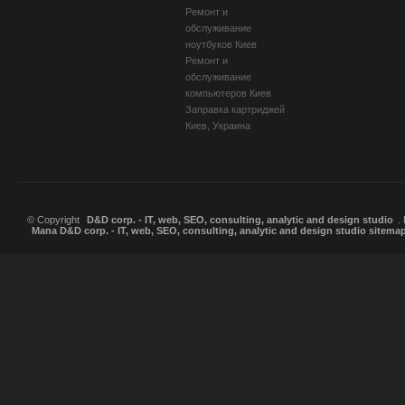
Ремонт и
обслуживание
ноутбуков Киев
Ремонт и
обслуживание
компьютеров Киев
Заправка картриджей
Киев, Украина
© Copyright
D&D corp. - IT, web, SEO, consulting, analytic and design studio
.
Мапа D&D corp. - IT, web, SEO, consulting, analytic and design studio sitema