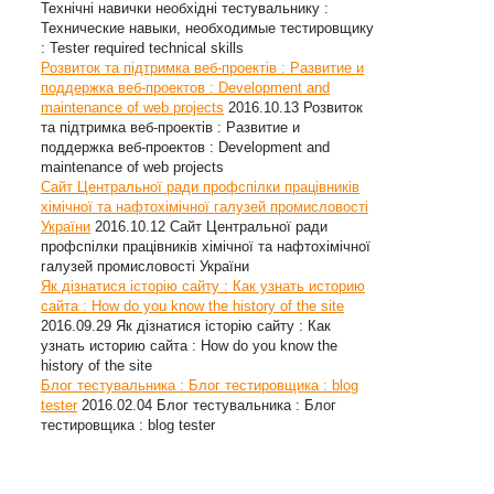
Технічні навички необхідні тестувальнику :
Технические навыки, необходимые тестировщику
: Tester required technical skills
Розвиток та підтримка веб-проектів : Развитие и
поддержка веб-проектов : Development and
maintenance of web projects
2016.10.13
Розвиток
та підтримка веб-проектів : Развитие и
поддержка веб-проектов : Development and
maintenance of web projects
Сайт Центральної ради профспілки працівників
хімічної та нафтохімічної галузей промисловості
України
2016.10.12
Сайт Центральної ради
профспілки працівників хімічної та нафтохімічної
галузей промисловості України
Як дізнатися історію сайту : Как узнать историю
сайта : How do you know the history of the site
2016.09.29
Як дізнатися історію сайту : Как
узнать историю сайта : How do you know the
history of the site
Блог тестувальника : Блог тестировщика : blog
tester
2016.02.04
Блог тестувальника : Блог
тестировщика : blog tester