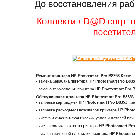
До восстановления раб
Коллектив D@D corp. п
посетител
Ремонт принтера
HP Photosmart Pro B8353
Киев:
- замена барабана принтера
HP Photosmart Pro B835
- замена термопленки принтера
HP Photosmart Pro 
Обслуживание принтера
HP Photosmart Pro B8353
- заправка картриджей
HP Photosmart Pro B8353
Кие
- заправка расходных материалов принтера
HP Photo
- чистка и смазка механических узлов и деталей пр
- чистка ролика захвата принтера
HP Photosmart Pro
- чистка тормозной площадки принтера
HP Photosmar