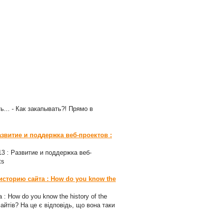
ь... - Как закапывать?! Прямо в
азвитие и поддержка веб-проектов :
-13 : Развитие и поддержка веб-
ts
 историю сайта : How do you know the
 : How do you know the history of the
сайтів? На це є відповідь, що вона таки