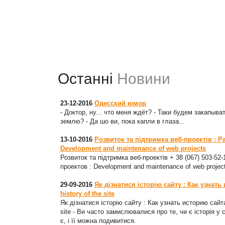
Останні
Новини
23-12-2016
Одесский юмор
- Доктор, ну... что меня ждёт? - Таки будем закапыват
землю? - Да шо ви, пока капли в глаза...
13-10-2016
Розвиток та підтримка веб-проектів : Р
Development and maintenance of web projects
Розвиток та підтримка веб-проектів + 38 (067) 503-52
проектов : Development and maintenance of web projec
29-09-2016
Як дізнатися історію сайту : Как узнать
history of the site
Як дізнатися історію сайту : Как узнать историю сайта
site - Ви часто замислювалися про те, чи є історія у 
є, і її можна подивитися.