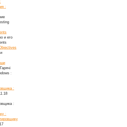
:
ия :
ние
esting
ents
во и его
ents
Objectives
ли
иши
Гарячі
ndows :
овщика :
11.18
овщика :
ку :
стировщику
17