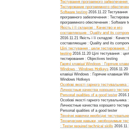
Тестування програмного забезпечення 
Тестирование программного обеспечен
Software testing
2016.11.22
Тестування
програмного забезпечення : Тестирова
программного обеспечения : Software t
Якість і її складові : Качество и его
составляющие : Quality and its compon
2016.11.21
Якість і її складові : Качест
составляющие : Quality and its compon
Цілі тестування : цели тестирования : 
testing
2016.11.20
Цілі тестування : це
тестирования : Objectives testing
Гарячі клавіші Windows : Горячие клав
Windows : Windows Hotkeys
2016.11.20
клавіші Windows : Горячие клавиши Wi
Windows Hotkeys
Особові якості гарного тестувальника :
Личностные качества хорошего тестир
Personal qualities of a good tester
2016.
Особові якості гарного тестувальника :
Личностные качества хорошего тестир
Personal qualities of a good tester
Технічні навички необхідні тестувальни
Технические навыки, необходимые те
: Tester required technical skills
2016.11.