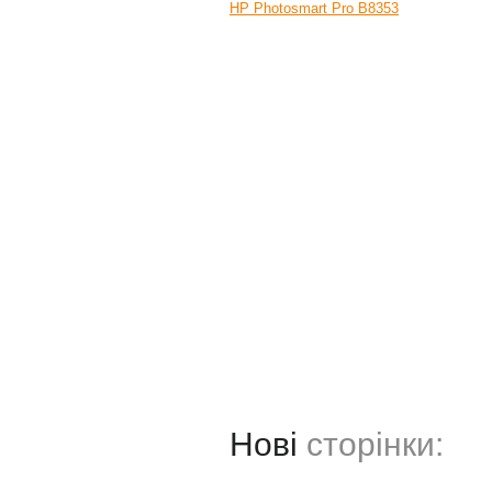
HP Photosmart Pro B8353
Нові
сторінки: