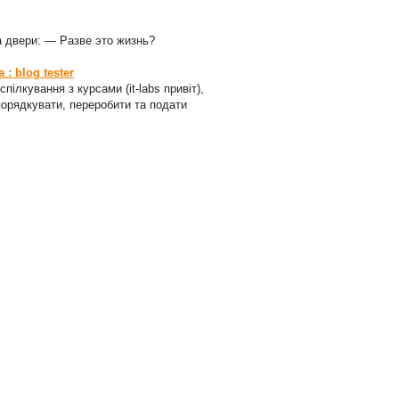
а двери: — Разве это жизнь?
: blog tester
пілкування з курсами (it-labs привіт),
порядкувати, переробити та подати