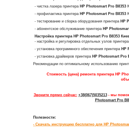
- чистка лазера принтера
HP Photosmart Pro B8353
К
- профилактика принтера
HP Photosmart Pro B8353
К
- тестирование и сборка оборудования принтера
HP P
- абонентское обслуживание принтера
HP Photosmar
Настройка принтера
HP Photosmart Pro B8353
Киев
- настройка и регулировка отдельных узлов принтер
- установка программного обеспечения принтера
HP 
- установка драйверов принтера
HP Photosmart Pro 
Рекомендации по оптимальному использованию прин
Стоимость (цена) ремонта принтера HP Phot
объ
Звоните прямо сейчас:
+38(067)5035213
- мы помож
Photosmart Pro B8
Полезности:
- Скачать инструкцию бесплатно для HP Photosmar