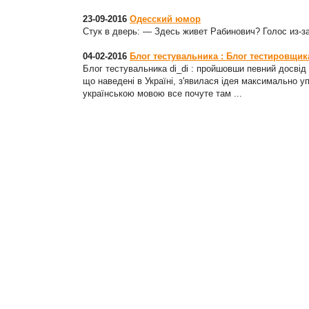
23-09-2016
Одесский юмор
Стук в дверь: — Здесь живет Рабинович? Голос из-з
04-02-2016
Блог тестувальника : Блог тестировщика 
Блог тестувальника di_di : пройшовши певний досвід с
що наведені в Україні, з'явилася ідея максимально у
українською мовою все почуте там ...