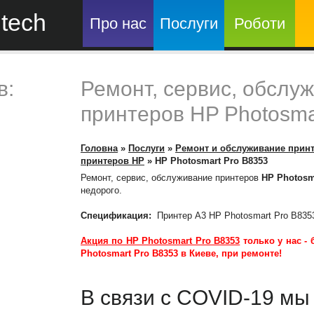
tech
Про нас
Послуги
Роботи
в:
Ремонт, сервис, обслу
принтеров HP Photosma
Головна
»
Послуги
»
Ремонт и обслуживание прин
принтеров HP
»
HP Photosmart Pro B8353
Ремонт, сервис, обслуживание принтеров
HP Photosm
недорого.
Спецификация:
Принтер А3 HP Photosmart Pro B835
Акция по HP Photosmart Pro B8353
только у нас -
Photosmart Pro B8353
в Киеве, при ремонте!
В связи с COVID-19 м