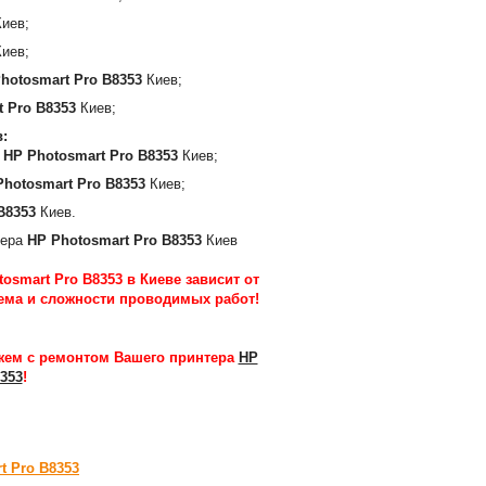
иев;
иев;
hotosmart Pro B8353
Киев;
t Pro B8353
Киев;
:
а
HP Photosmart Pro B8353
Киев;
Photosmart Pro B8353
Киев;
B8353
Киев.
тера
HP Photosmart Pro B8353
Киев
osmart Pro B8353 в Киеве зависит от
ема и сложности проводимых работ
!
ем с ремонтом Вашего принтера
HP
353
!
t Pro B8353